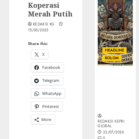
Koperasi
Merah Putih
REDAKSI KG
15/05/2025
Share this:
HEADLINE
X
KOLOM
Facebook
KOLOM |
Semantik
Telegram
Kekuasaan
WhatsApp
dalam Kosa
Kata yang
Pinterest
Berlutut
More
REDAKSI KEPRI
GLOBAL
22/07/2026
0