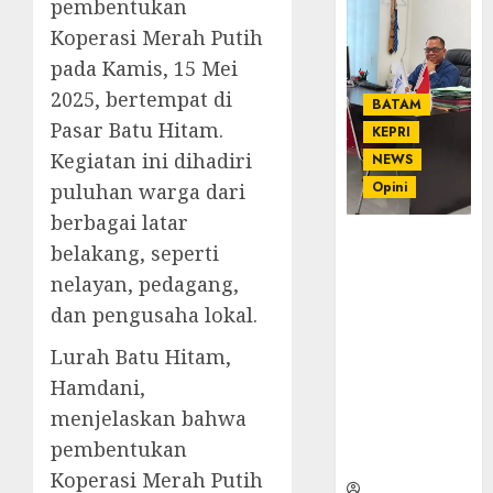
pembentukan
Koperasi Merah Putih
pada Kamis, 15 Mei
2025, bertempat di
BATAM
Pasar Batu Hitam.
KEPRI
Kegiatan ini dihadiri
NEWS
Opini
puluhan warga dari
berbagai latar
Ahmad Fakih
belakang, seperti
Rambe, SH:
nelayan, pedagang,
Advokat
dan pengusaha lokal.
Senior
dengan
Lurah Batu Hitam,
Pengalaman
Hamdani,
dan
Integritas di
menjelaskan bahwa
Dunia
pembentukan
Hukum
Koperasi Merah Putih