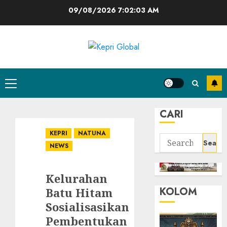
Skip
09/08/2026
7:02:04 AM
to
content
Primary
Menu
CARI
KEPRI
NATUNA
Search
NEWS
for:
Kelurahan
KOLOM
Batu Hitam
Sosialisasikan
Pembentukan