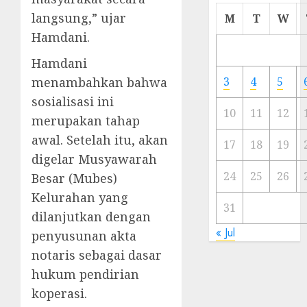
Cermi
langsung,” ujar
M
T
W
Meski
Hamdani.
Ada
Artis
Hamdani
Ibu
menambahkan bahwa
3
4
5
Kota
sosialisasi ini
10
11
12
merupakan tahap
23/11/20
awal. Setelah itu, akan
0
17
18
19
digelar Musyawarah
24
25
26
Besar (Mubes)
Kelurahan yang
31
dilanjutkan dengan
« Jul
penyusunan akta
notaris sebagai dasar
hukum pendirian
koperasi.