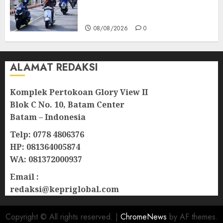
TNI AU Gelorakan Semangat
Kemerdekaan
08/08/2026
0
ALAMAT REDAKSI
Komplek Pertokoan Glory View II
Blok C No. 10, Batam Center
Batam – Indonesia
Telp: 0778 4806376
HP: 081364005874
WA: 081372000937
Email :
redaksi@kepriglobal.com
Copyright © All rights reserved.
|
ChromeNews
by AF themes.