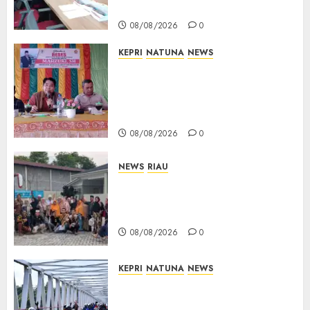
Bukti Sah
08/08/2026
0
KEPRI
NATUNA
NEWS
Reses DPRD Kepri di Natuna
Buka Ruang Aspirasi, Warga
Optimistis Usulan
Pembangunan Diperjuangkan
08/08/2026
0
NEWS
RIAU
PT Arara Abadi-AAP Sinarmas
Distrik Merawang Berikan
Bantuan Operasi Gratis
08/08/2026
0
KEPRI
NATUNA
NEWS
Bendera Merah Putih
Berkibar di Jalanan Natuna,