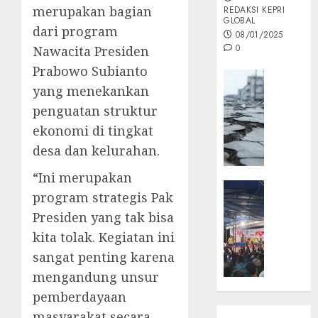
merupakan bagian
REDAKSI KEPRI
GLOBAL
dari program
08/01/2025
0
Nawacita Presiden
Prabowo Subianto
Opini
yang menekankan
MISI
penguatan struktur
MAS
:
ekonomi di tingkat
Mitigas
desa dan kelurahan.
Antisip
Megath
“Ini merupakan
KEPRI
program strategis Pak
NATUNA
05/12/202
Presiden yang tak bisa
NEWS
0
Opini
kita tolak. Kegiatan ini
Masyar
sangat penting karena
Sepem
mengandung unsur
Padati
pemberdayaan
Kampa
masyarakat secara
Pasan