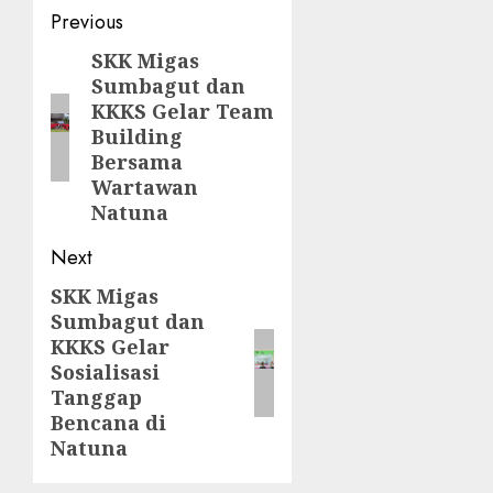
Post
Previous
navigation
SKK Migas
Previous
Sumbagut dan
post:
KKKS Gelar Team
Building
Bersama
Wartawan
Natuna
Next
SKK Migas
Next
Sumbagut dan
post:
KKKS Gelar
Sosialisasi
Tanggap
Bencana di
Natuna