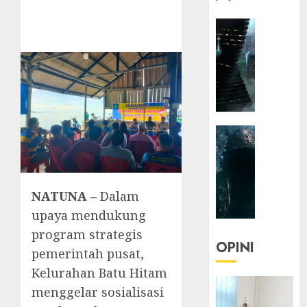
HEADLIN
KOLOM
NASIONA
TEKNOLO
KOLO
|
Parado
HEADLIN
Utopia
KOLOM
TEKNOLO
05/06/20
KOLO
0
NATUNA –
Dalam
|
Senjak
upaya mendukung
Human
program strategis
OPINI
pemerintah pusat,
23/03/20
Kelurahan Batu Hitam
0
menggelar sosialisasi