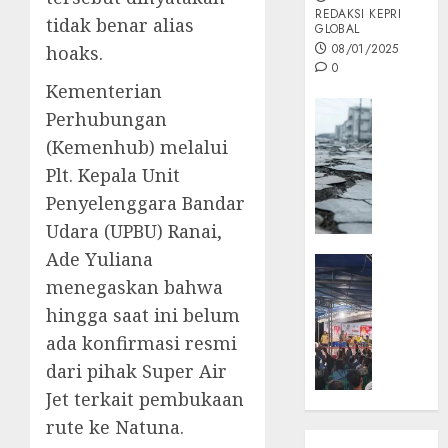
REDAKSI KEPRI
tidak benar alias
GLOBAL
08/01/2025
hoaks.
0
Kementerian
Opini
Perhubungan
MISI
(Kemenhub) melalui
MAS
Plt. Kepala Unit
:
Penyelenggara Bandar
Mitigas
Antisip
Udara (UPBU) Ranai,
Megath
Ade Yuliana
KEPRI
menegaskan bahwa
NATUNA
05/12/202
NEWS
hingga saat ini belum
0
Opini
ada konfirmasi resmi
Masyar
dari pihak Super Air
Sepem
Jet terkait pembukaan
Padati
Kampa
rute ke Natuna.
Pasan