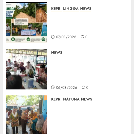
07/08/2026
0
KEPRI
LINGGA
NEWS
CSR PT CSA Berbuah Manfaat,
Jalan Rusak Menuju Pantai
Mempanak Kini Mulus
07/08/2026
0
NEWS
Bangun Komunikasi Tanpa
Sekat, Bupati dan Wakil
Bupati Natuna Ngopi Bersama
Wartawan
06/08/2026
0
KEPRI
NATUNA
NEWS
Dari Ujung Negeri, Tower
Bersama Group Hadir Bawa
Kepedulian Sosial, Bupati Cen
Sui Lan Dorong CSR
Berkelanjutan di Natuna