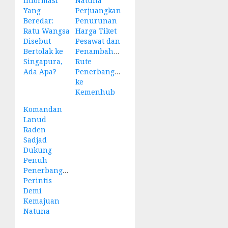
Informasi
Natuna
Yang
Perjuangkan
Beredar:
Penurunan
Ratu Wangsa
Harga Tiket
Disebut
Pesawat dan
Bertolak ke
Penambahan
Singapura,
Rute
Ada Apa?
Penerbangan
ke
Kemenhub
Komandan
Lanud
Raden
Sadjad
Dukung
Penuh
Penerbangan
Perintis
Demi
Kemajuan
Natuna