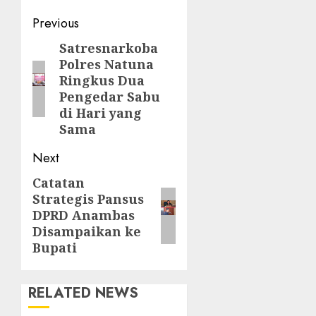
Post
Previous
navigation
Satresnarkoba
Previous
Polres Natuna
post:
Ringkus Dua
Pengedar Sabu
di Hari yang
Sama
Next
Catatan
Next
Strategis Pansus
post:
DPRD Anambas
Disampaikan ke
Bupati
RELATED NEWS