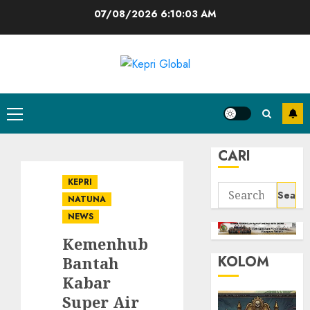
Skip
07/08/2026
6:10:03 AM
to
content
Primary
Menu
CARI
KEPRI
Search
NATUNA
for:
NEWS
Kemenhub
KOLOM
Bantah
Kabar
Super Air