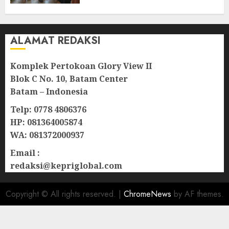
06/08/2026
0
ALAMAT REDAKSI
Komplek Pertokoan Glory View II
Blok C No. 10, Batam Center
Batam – Indonesia
Telp: 0778 4806376
HP: 081364005874
WA: 081372000937
Email :
redaksi@kepriglobal.com
Copyright © All rights reserved.
|
ChromeNews
by AF themes.