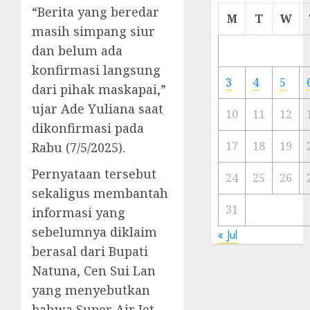
“Berita yang beredar
Cermi
M
T
W
Meski
masih simpang siur
Ada
dan belum ada
Artis
konfirmasi langsung
Ibu
3
4
5
dari pihak maskapai,”
Kota
ujar Ade Yuliana saat
10
11
12
23/11/20
dikonfirmasi pada
0
17
18
19
Rabu (7/5/2025).
Pernyataan tersebut
24
25
26
sekaligus membantah
31
informasi yang
sebelumnya diklaim
« Jul
berasal dari Bupati
Natuna, Cen Sui Lan
yang menyebutkan
bahwa Super Air Jet