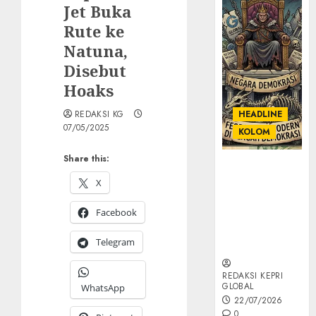
Jet Buka
Rute ke
Natuna,
Disebut
Hoaks
REDAKSI KG
HEADLINE
07/05/2025
KOLOM
Share this:
KOLOM |
Semantik
X
Kekuasaan
Facebook
dalam Kosa
Kata yang
Telegram
Berlutut
REDAKSI KEPRI
GLOBAL
WhatsApp
22/07/2026
0