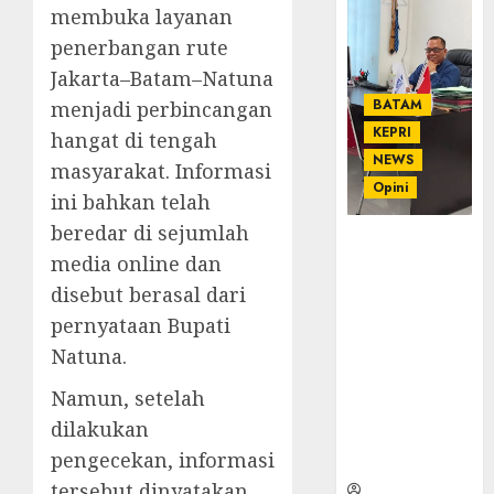
membuka layanan
penerbangan rute
Jakarta–Batam–Natuna
BATAM
menjadi perbincangan
KEPRI
hangat di tengah
NEWS
masyarakat. Informasi
Opini
ini bahkan telah
beredar di sejumlah
Ahmad Fakih
media online dan
Rambe, SH:
Advokat
disebut berasal dari
Senior
pernyataan Bupati
dengan
Natuna.
Pengalaman
dan
Namun, setelah
Integritas di
dilakukan
Dunia
pengecekan, informasi
Hukum
tersebut dinyatakan