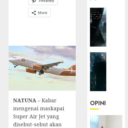
Pinterest
HEADLIN
More
KOLOM
NASIONA
TEKNOLO
KOLO
|
Parado
HEADLIN
Utopia
KOLOM
TEKNOLO
05/06/20
KOLO
0
|
Senjak
Human
NATUNA –
Kabar
OPINI
mengenai maskapai
23/03/20
Super Air Jet yang
0
disebut-sebut akan