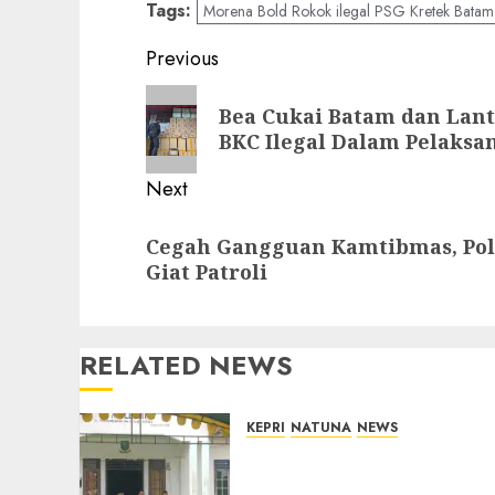
Tags:
Morena Bold Rokok ilegal PSG Kretek Batam 
Post
Previous
navigation
Previous
Bea Cukai Batam dan Lan
post:
BKC Ilegal Dalam Pelaksa
Next
Next
Cegah Gangguan Kamtibmas, Pols
post:
Giat Patroli
RELATED NEWS
KEPRI
NATUNA
NEWS
Reses DPRD Kepri di
Natuna: Warga Dorong