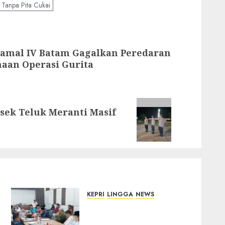
Tanpa Pita Cukai
tamal IV Batam Gagalkan Peredaran
naan Operasi Gurita
ek Teluk Meranti Masif
KEPRI
LINGGA
NEWS
Polemik Lahan PT CSA,
Kades Limbung Tegas: Tak