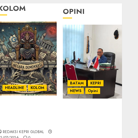
KOLOM
OPINI
BATAM
KEPRI
HEADLINE
KOLOM
NEWS
Opini
KOLOM | Semantik
Ahmad Fakih Rambe,
Kekuasaan dalam
SH: Advokat Senior
Kosa Kata yang
dengan Pengalaman
Berlutut
dan Integritas di
REDAKSI KEPRI GLOBAL
Dunia Hukum
2/07/2026
0