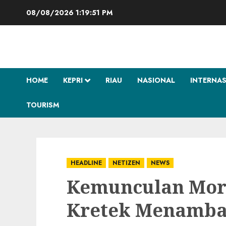
Skip
08/08/2026
1:19:52 PM
to
content
HOME
KEPRI
RIAU
NASIONAL
INTERNA
TOURISM
HEADLINE
NETIZEN
NEWS
Kemunculan Mor
Kretek Menamba