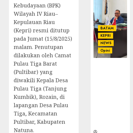
Kebudayaan (BPK)
Wilayah IV Riau–
Kepulauan Riau
BATAM
(Kepri) resmi ditutup
KEPRI
pada Jumat (15/8/2025)
NEWS
malam. Penutupan
Opini
dilakukan oleh Camat
Pulau Tiga Barat
Ahmad Fakih
(Pultibar) yang
Rambe, SH:
Advokat
diwakili Kepala Desa
Senior
Pulau Tiga (Tanjung
dengan
Kumbik), Rozain, di
Pengalaman
lapangan Desa Pulau
dan
Integritas di
Tiga, Kecamatan
Dunia
Pultibar, Kabupaten
Hukum
Natuna.