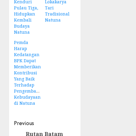
Kenduri
Lokakarya
Pulau Tiga,
Tari
Hidupkan
Tradisional
Kembali
Natuna
Budaya
Natuna
Pemda
Harap
Kedatangan
BPK Dapat
Memberikan
Kontribusi
Yang Baik
Terhadap
Pengembangan
Kebudayaan
di Natuna
Post
Previous
navigation
Rutan Batam
Previous