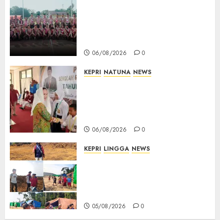
16 Putra-Putri Terbaik Natuna
Digembleng Jelang Jambore
Nasional XII 2026, Wabup
Jarmin: Kalian Duta Daerah
06/08/2026
0
KEPRI
NATUNA
NEWS
Cen Sui Lan Buka MPLS
Sekolah Rakyat Natuna,
Tanamkan Semangat Raih
Masa Depan Gemilang
06/08/2026
0
KEPRI
LINGGA
NEWS
Ribuan Pekerja Lokal PT CSA
Kompak Siap Turun ke RDP,
Tegaskan Perusahaan Jadi
Sumber Penghidupan
05/08/2026
0