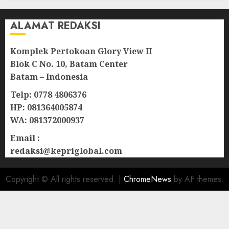
ALAMAT REDAKSI
Komplek Pertokoan Glory View II
Blok C No. 10, Batam Center
Batam – Indonesia
Telp: 0778 4806376
HP: 081364005874
WA: 081372000937
Email :
redaksi@kepriglobal.com
Copyright © All rights reserved.
|
ChromeNews
by AF themes.