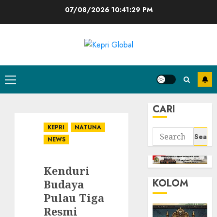
Skip
07/08/2026
10:41:30 PM
to
content
Primary
Menu
CARI
KEPRI
NATUNA
Search
NEWS
for:
Kenduri
KOLOM
Budaya
Pulau Tiga
Resmi