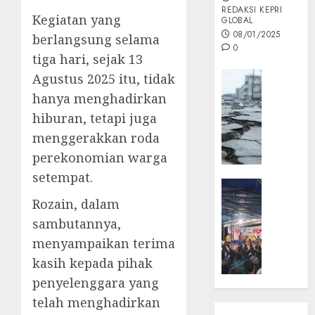
REDAKSI KEPRI
Kegiatan yang
GLOBAL
08/01/2025
berlangsung selama
0
tiga hari, sejak 13
Opini
Agustus 2025 itu, tidak
MISI
hanya menghadirkan
MAS
hiburan, tetapi juga
:
menggerakkan roda
Mitigas
perekonomian warga
Antisip
Megath
setempat.
KEPRI
NATUNA
Rozain, dalam
05/12/202
NEWS
sambutannya,
0
Opini
menyampaikan terima
Masyar
kasih kepada pihak
Sepem
penyelenggara yang
Padati
Kampa
telah menghadirkan
Pasan