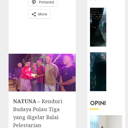
Pinterest
HEADLIN
More
KOLOM
NASIONA
TEKNOLO
KOLO
|
Parado
HEADLIN
Utopia
KOLOM
TEKNOLO
05/06/20
KOLO
0
|
Senjak
Human
NATUNA –
Kenduri
OPINI
23/03/20
Budaya Pulau Tiga
yang digelar Balai
0
Pelestarian