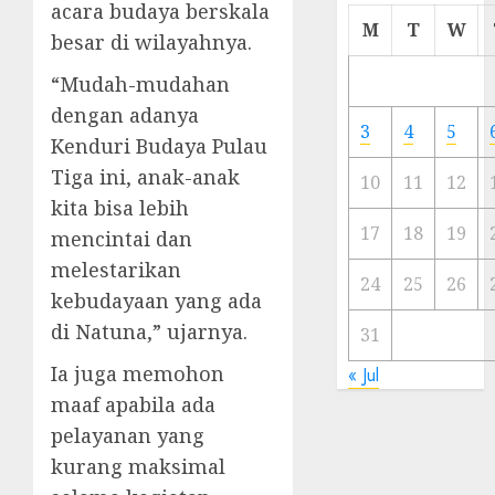
acara budaya berskala
Cermi
M
T
W
besar di wilayahnya.
Meski
Ada
“Mudah-mudahan
Artis
dengan adanya
Ibu
3
4
5
Kota
Kenduri Budaya Pulau
Tiga ini, anak-anak
10
11
12
23/11/20
kita bisa lebih
0
17
18
19
mencintai dan
melestarikan
24
25
26
kebudayaan yang ada
di Natuna,” ujarnya.
31
Ia juga memohon
« Jul
maaf apabila ada
pelayanan yang
kurang maksimal