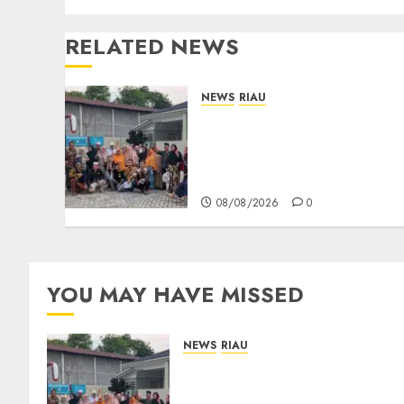
RELATED NEWS
NEWS
RIAU
PT Arara Abadi-AAP
Sinarmas Distrik
Merawang Berikan
Bantuan Operasi Gratis
08/08/2026
0
YOU MAY HAVE MISSED
NEWS
RIAU
PT Arara Abadi-AAP
Sinarmas Distrik Merawang