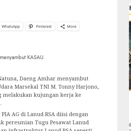
WhatsApp
Pinterest
More
 menyambut KASAU.
Natuna, Daeng Amhar menyambut
Udara Marsekal TNI M. Tonny Harjono,
g melakukan kujungan kerja ke
.
IA AG di Lanud RSA diisi dengan
suk peresmian Tugu Pesawat Lanud
dan infrastruktur Lanud RSA seperti
2