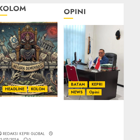
KOLOM
OPINI
BATAM
KEPRI
HEADLINE
KOLOM
NEWS
Opini
KOLOM | Semantik
Ahmad Fakih Rambe,
Kekuasaan dalam
SH: Advokat Senior
Kosa Kata yang
dengan Pengalaman
Berlutut
dan Integritas di
REDAKSI KEPRI GLOBAL
Dunia Hukum
2/07/2026
0