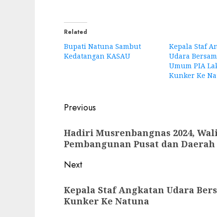
Related
Bupati Natuna Sambut
Kepala Staf A
Kedatangan KASAU
Udara Bersam
Umum PIA La
Kunker Ke Na
Post
Previous
navigation
Previous
Hadiri Musrenbangnas 2024, Wali
post:
Pembangunan Pusat dan Daerah
Next
Next
Kepala Staf Angkatan Udara Be
post:
Kunker Ke Natuna