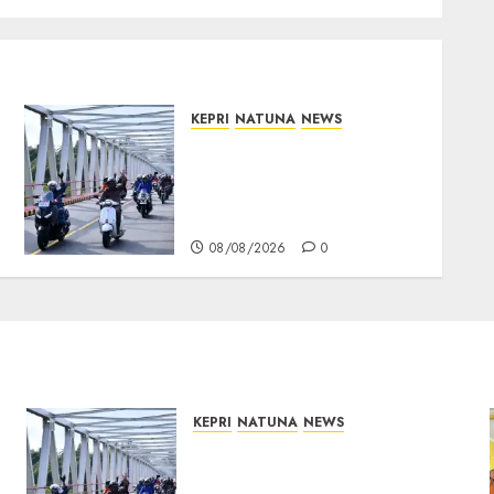
KEPRI
NATUNA
NEWS
Bendera Merah Putih
Berkibar di Jalanan
Natuna, TNI AU Gelorakan
Semangat Kemerdekaan
08/08/2026
0
KEPRI
NATUNA
NEWS
Bendera Merah Putih
Berkibar di Jalanan Natuna,