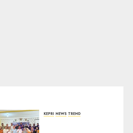
KEPRI
NEWS
TREND
Ombudsman Kepri Tampung
Puluhan Keluhan Warga