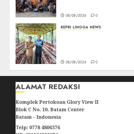
Berikan Bantuan Operasi
Gratis
08/08/2026
0
KEPRI
LINGGA
NEWS
Produksi Belum Mampu
Penuhi Pasar, BUMDes Desa
Keton Berharap Dukungan
Penambahan Ayam Petelur
08/08/2026
0
ALAMAT REDAKSI
Komplek Pertokoan Glory View II
Blok C No. 10, Batam Center
Batam – Indonesia
Telp: 0778 4806376