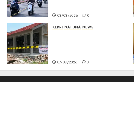
TNI AU Gelorakan Semangat
Kemerdekaan
08/08/2026
0
KEPRI
NATUNA
NEWS
Revitalisasi 107 Sekolah
Dimulai, Pemprov Kepri
Prioritaskan Wilayah 3T dan
Sekolah Rusak
07/08/2026
0