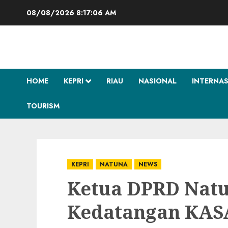
Skip
08/08/2026
8:17:07 AM
to
content
HOME
KEPRI
RIAU
NASIONAL
INTERNA
TOURISM
KEPRI
NATUNA
NEWS
Ketua DPRD Nat
Kedatangan KAS