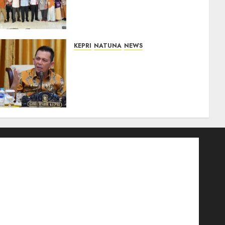
Bintan, Mulai dari Bantuan
Sosial, BBM Solar, Hingga
Lampu Jalan
08/08/2026
0
KEPRI
NATUNA
NEWS
Tim Konsultan Kawal
Revitalisasi 107 Sekolah di
Kepri, Pastikan
Pembangunan Berkualitas
dan Tepat Sasaran
07/08/2026
0