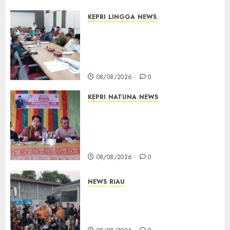
KEPRI
LINGGA
NEWS
Polemik Lahan PT CSA, Kades
Limbung Tegas: Tak Akan
Teken Surat Tanah Tanpa
Bukti Sah
08/08/2026
0
KEPRI
NATUNA
NEWS
Reses DPRD Kepri di Natuna
Buka Ruang Aspirasi, Warga
Optimistis Usulan
Pembangunan Diperjuangkan
08/08/2026
0
NEWS
RIAU
PT Arara Abadi-AAP Sinarmas
Distrik Merawang Berikan
Bantuan Operasi Gratis