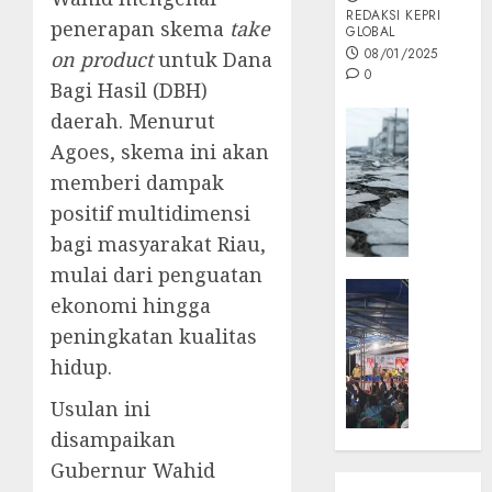
REDAKSI KEPRI
penerapan skema
take
GLOBAL
08/01/2025
on product
untuk Dana
0
Bagi Hasil (DBH)
Opini
daerah. Menurut
MISI
Agoes, skema ini akan
MAS
memberi dampak
:
positif multidimensi
Mitigas
bagi masyarakat Riau,
Antisip
Megath
mulai dari penguatan
KEPRI
ekonomi hingga
NATUNA
05/12/202
peningkatan kualitas
NEWS
0
Opini
hidup.
Masyar
Usulan ini
Sepem
disampaikan
Padati
Kampa
Gubernur Wahid
Pasan