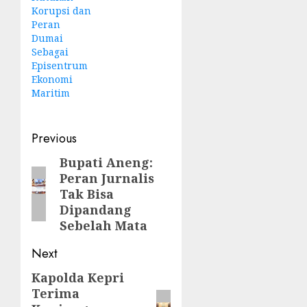
Korupsi dan
Peran
Dumai
Sebagai
Episentrum
Ekonomi
Maritim
Post
Previous
navigation
Bupati Aneng:
Previous
Peran Jurnalis
post:
Tak Bisa
Dipandang
Sebelah Mata
Next
Kapolda Kepri
Next
Terima
post: