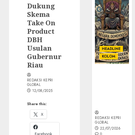
Dukung
Skema
Take On
Product
DBH
Usulan
HEADLINE
Gubernur
KOLOM
Riau
KOLOM |
Semantik
REDAKSI KEPRI
Kekuasaan
GLOBAL
12/08/2025
dalam Kosa
Kata yang
Share this:
Berlutut
X
REDAKSI KEPRI
GLOBAL
22/07/2026
Facebook
0