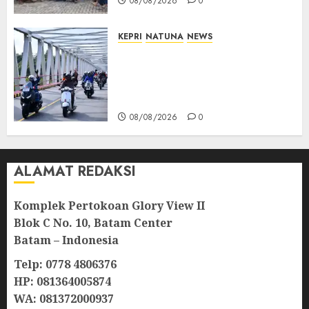
08/08/2026
0
KEPRI
NATUNA
NEWS
Bendera Merah Putih
Berkibar di Jalanan Natuna,
TNI AU Gelorakan Semangat
Kemerdekaan
08/08/2026
0
ALAMAT REDAKSI
Komplek Pertokoan Glory View II
Blok C No. 10, Batam Center
Batam – Indonesia
Telp: 0778 4806376
HP: 081364005874
WA: 081372000937