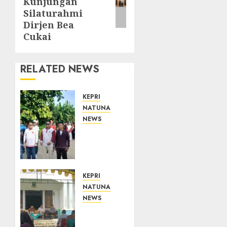
Kunjungan
Silaturahmi
Dirjen Bea
Cukai
RELATED NEWS
KEPRI
NATUNA
NEWS
Semarak
HUT
ke-19
Desa
Selading,
KEPRI
Marzuki
NATUNA
Ajak
NEWS
Warga
Reses
Rawat
di