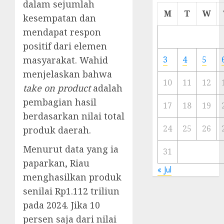
dalam sejumlah
Cermi
M
T
W
kesempatan dan
Meski
mendapat respon
Ada
Artis
positif dari elemen
Ibu
masyarakat. Wahid
3
4
5
Kota
menjelaskan bahwa
10
11
12
take on product
adalah
23/11/20
pembagian hasil
0
17
18
19
berdasarkan nilai total
24
25
26
produk daerah.
Menurut data yang ia
31
paparkan, Riau
« Jul
menghasilkan produk
senilai Rp1.112 triliun
pada 2024. Jika 10
persen saja dari nilai