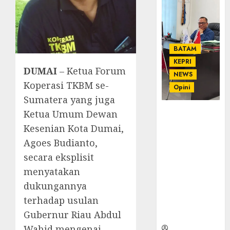
BATAM
KEPRI
DUMAI
– Ketua Forum
NEWS
Koperasi TKBM se-
Opini
Sumatera yang juga
Ketua Umum Dewan
Ahmad Fakih
Rambe, SH:
Kesenian Kota Dumai,
Advokat
Agoes Budianto,
Senior
secara eksplisit
dengan
Pengalaman
menyatakan
dan
dukungannya
Integritas di
terhadap usulan
Dunia
Gubernur Riau Abdul
Hukum
Wahid mengenai