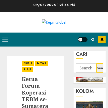
Skip
09/08/2026
1:21:56 PM
to
content
Primary
Menu
CARI
EKBIS
NEWS
Search
RIAU
for:
Ketua
Forum
KOLOM
Koperasi
TKBM se-
Sumatera