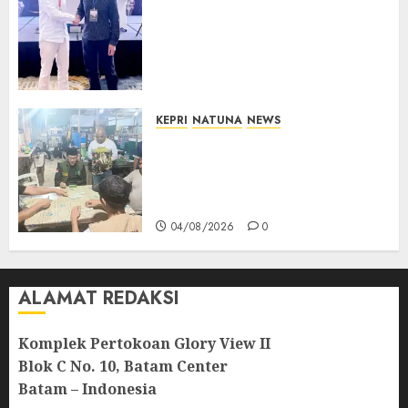
Dokter TNI AU dari Natuna
Tampil di Forum
Internasional, Bawa Gagasan
Pengembangan Bedah
Ortopedi Asia Tenggara
05/08/2026
0
KEPRI
NATUNA
NEWS
Raja Mustakim dan Domino
Natuna, Saat Permainan
Tradisional Menjadi Perekat
Persaudaraan Warga
04/08/2026
0
ALAMAT REDAKSI
Komplek Pertokoan Glory View II
Blok C No. 10, Batam Center
Batam – Indonesia