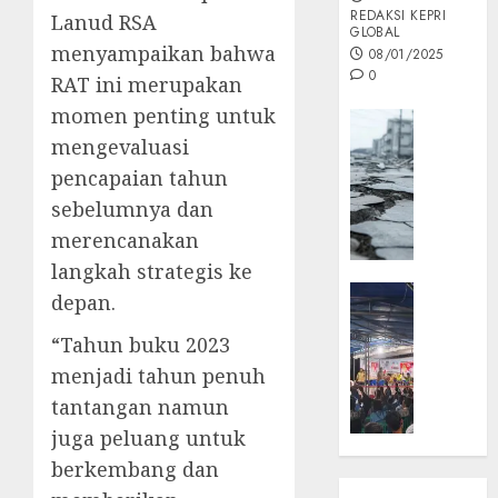
REDAKSI KEPRI
Lanud RSA
GLOBAL
menyampaikan bahwa
08/01/2025
0
RAT ini merupakan
momen penting untuk
Opini
mengevaluasi
MISI
MAS
pencapaian tahun
:
sebelumnya dan
Mitigas
merencanakan
Antisip
langkah strategis ke
Megath
KEPRI
depan.
NATUNA
05/12/202
NEWS
“Tahun buku 2023
0
Opini
menjadi tahun penuh
Masyar
tantangan namun
Sepem
juga peluang untuk
Padati
berkembang dan
Kampa
Pasan