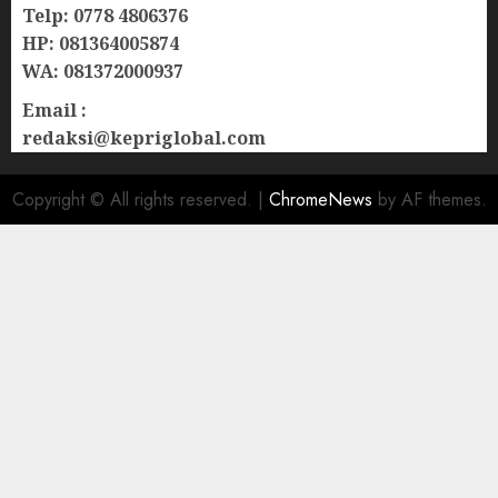
Telp: 0778 4806376
HP: 081364005874
WA: 081372000937
Email :
redaksi@kepriglobal.com
Copyright © All rights reserved.
|
ChromeNews
by AF themes.