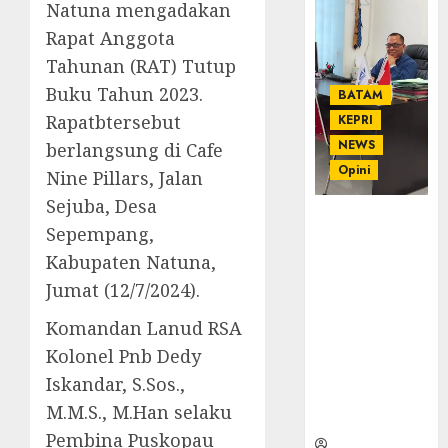
Natuna mengadakan
Rapat Anggota
Tahunan (RAT) Tutup
Buku Tahun 2023.
BATAM
Rapatbtersebut
KEPRI
NEWS
berlangsung di Cafe
Opini
Nine Pillars, Jalan
Sejuba, Desa
Ahmad Fakih
Sepempang,
Rambe, SH:
Kabupaten Natuna,
Advokat
Senior
Jumat (12/7/2024).
dengan
Komandan Lanud RSA
Pengalaman
dan
Kolonel Pnb Dedy
Integritas di
Iskandar, S.Sos.,
Dunia
M.M.S., M.Han selaku
Hukum
Pembina Puskopau