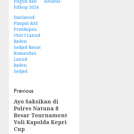
Pilgub dan
Khusus
Pilbup 2024
Danlanud
Pimpin RAT
Primkopau
Unit I Lanud
Raden
Sadjad Ranai
Komandan
Lanud
Raden
Sadjad
Post
Previous
navigation
Ayo Saksikan di
Previous
Polres Natuna 8
post:
Besar Tournament
Voli Kapolda Kepri
Cup