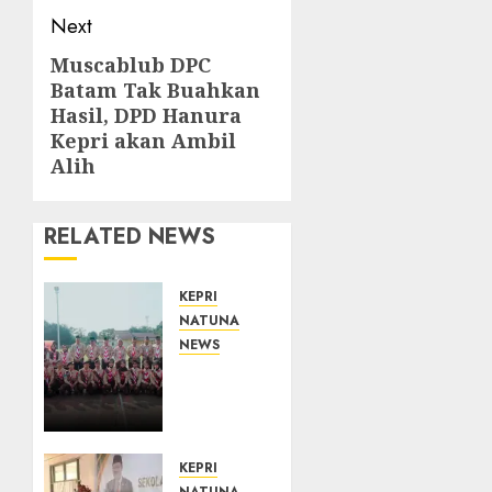
Next
Muscablub DPC
Next
Batam Tak Buahkan
post:
Hasil, DPD Hanura
Kepri akan Ambil
Alih
RELATED NEWS
KEPRI
NATUNA
NEWS
16
Putra-
Putri
Terbaik
Natuna
KEPRI