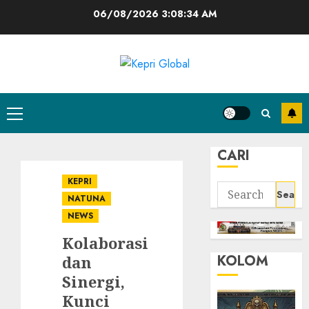
Skip
06/08/2026
3:08:34 AM
to
content
Primary
Menu
CARI
KEPRI
Search
NATUNA
for:
NEWS
Kolaborasi
KOLOM
dan
Sinergi,
Kunci