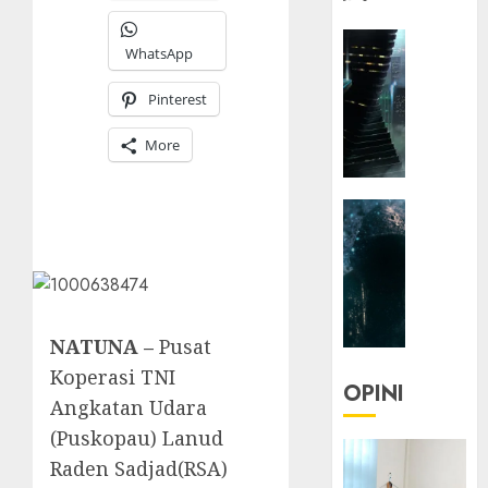
HEADLIN
WhatsApp
KOLOM
NASIONA
Pinterest
TEKNOLO
KOLO
More
|
Parado
HEADLIN
Utopia
KOLOM
TEKNOLO
05/06/20
KOLO
0
|
Senjak
NATUNA –
Pusat
Human
Koperasi TNI
OPINI
Angkatan Udara
23/03/20
(Puskopau) Lanud
0
Raden Sadjad(RSA)