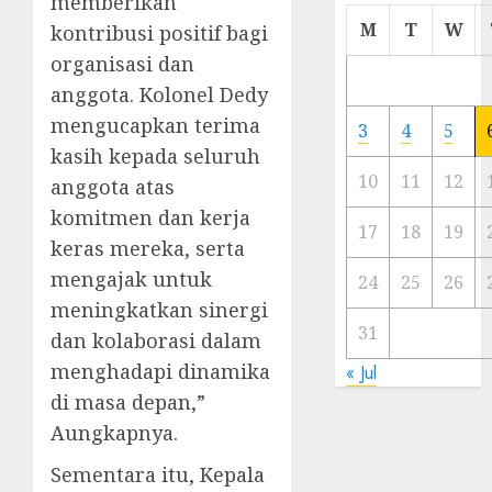
memberikan
Cermi
M
T
W
kontribusi positif bagi
Meski
organisasi dan
Ada
anggota. Kolonel Dedy
Artis
Ibu
mengucapkan terima
3
4
5
Kota
kasih kepada seluruh
10
11
12
anggota atas
23/11/20
komitmen dan kerja
0
17
18
19
keras mereka, serta
mengajak untuk
24
25
26
meningkatkan sinergi
31
dan kolaborasi dalam
menghadapi dinamika
« Jul
di masa depan,”
Aungkapnya.
Sementara itu, Kepala