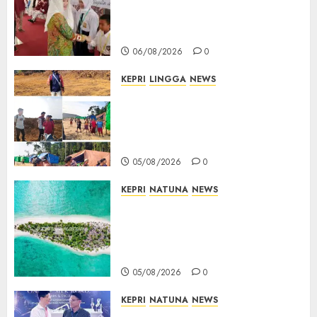
Sekolah Rakyat Natuna,
Tanamkan Semangat Raih
Masa Depan Gemilang
06/08/2026
0
KEPRI
LINGGA
NEWS
Ribuan Pekerja Lokal PT CSA
Kompak Siap Turun ke RDP,
Tegaskan Perusahaan Jadi
Sumber Penghidupan
05/08/2026
0
KEPRI
NATUNA
NEWS
Negara Hadir di Perbatasan,
Pembangunan Tanggul Pulau
Kepala Bawa Harapan Baru
bagi Warga
05/08/2026
0
KEPRI
NATUNA
NEWS