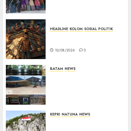
Berbasis Kebutuhan
Masyarakat
10/08/2026
0
HEADLINE
KOLOM
SOSIAL POLITIK
KOLOM | Anatomi Pemerasan
Bernama Pajak
10/08/2026
0
BATAM
NEWS
Nelayan Tradisional Batu
Merah Keluhkan Pembuangan
Lumpur ke Laut Hasil
Dredging di Perairan
McDermott
10/08/2026
0
KEPRI
NATUNA
NEWS
Kibarkan Merah Putih di
Pulau Sahi, TNI AU dan