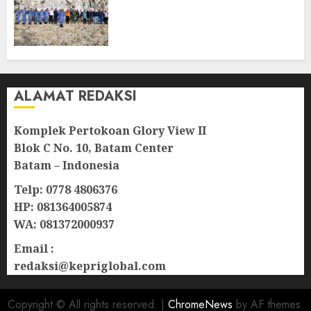
Masyarakat Natuna Kobarkan
Semangat Kemerdekaan di
Wilayah Perbatasan
10/08/2026
0
ALAMAT REDAKSI
Komplek Pertokoan Glory View II
Blok C No. 10, Batam Center
Batam – Indonesia
Telp: 0778 4806376
HP: 081364005874
WA: 081372000937
Email :
redaksi@kepriglobal.com
Copyright © All rights reserved.
|
ChromeNews
by AF themes.