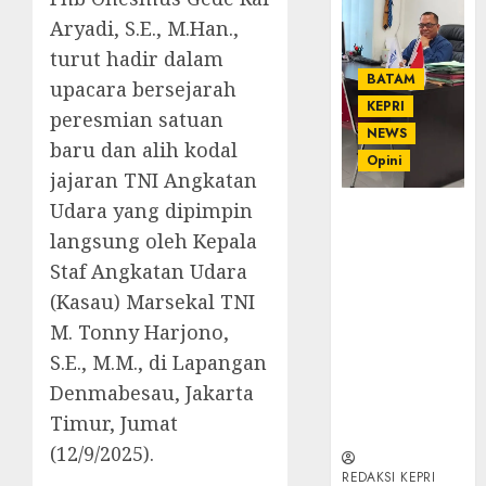
Aryadi, S.E., M.Han.,
turut hadir dalam
BATAM
upacara bersejarah
KEPRI
peresmian satuan
NEWS
baru dan alih kodal
Opini
jajaran TNI Angkatan
Udara yang dipimpin
Ahmad Fakih
langsung oleh Kepala
Rambe, SH:
Advokat
Staf Angkatan Udara
Senior
(Kasau) Marsekal TNI
dengan
M. Tonny Harjono,
Pengalaman
dan
S.E., M.M., di Lapangan
Integritas di
Denmabesau, Jakarta
Dunia
Timur, Jumat
Hukum
(12/9/2025).
REDAKSI KEPRI