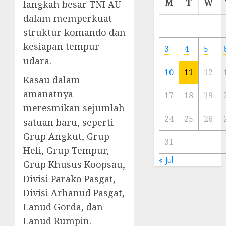
M
T
W
langkah besar TNI AU
Meski
dalam memperkuat
Ada
struktur komando dan
Artis
Ibu
kesiapan tempur
3
4
5
Kota
udara.
10
11
12
23/11/20
Kasau dalam
amanatnya
0
17
18
19
meresmikan sejumlah
24
25
26
satuan baru, seperti
Grup Angkut, Grup
31
Heli, Grup Tempur,
« Jul
Grup Khusus Koopsau,
Divisi Parako Pasgat,
Divisi Arhanud Pasgat,
Lanud Gorda, dan
Lanud Rumpin.