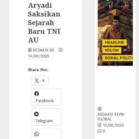
Aryadi
Saksikan
Sejarah
Baru TNI
AU
HEADLINE
REDAKSI KG
KOLOM
14/09/2025
SOSIAL POLITIK
Share this:
KOLOM |
Anatomi
X
Pemerasan
Bernama
Facebook
Pajak
REDAKSI KEPRI
GLOBAL
Telegram
10/08/2026
0