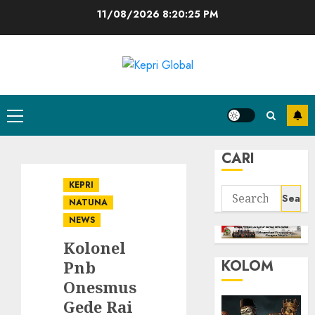
Skip
11/08/2026
8:20:26 PM
to
content
Primary
Menu
CARI
KEPRI
Search
NATUNA
for:
NEWS
Kolonel
KOLOM
Pnb
Onesmus
Gede Rai