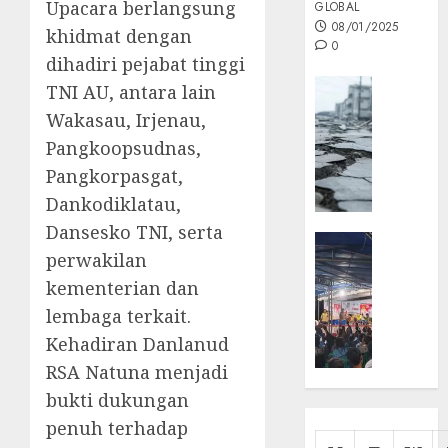
Upacara berlangsung
GLOBAL
08/01/2025
khidmat dengan
0
dihadiri pejabat tinggi
Opini
TNI AU, antara lain
MISI
Wakasau, Irjenau,
MAS
Pangkoopsudnas,
:
Pangkorpasgat,
Mitigas
Antisip
Dankodiklatau,
Megath
Dansesko TNI, serta
KEPRI
perwakilan
NATUNA
05/12/202
NEWS
kementerian dan
0
Opini
lembaga terkait.
Masyar
Kehadiran Danlanud
Sepem
RSA Natuna menjadi
Padati
bukti dukungan
Kampa
Pasan
penuh terhadap
Cermi