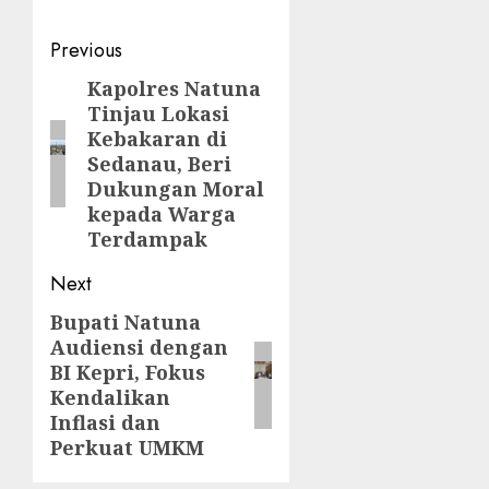
Post
Previous
navigation
Kapolres Natuna
Previous
Tinjau Lokasi
post:
Kebakaran di
Sedanau, Beri
Dukungan Moral
kepada Warga
Terdampak
Next
Bupati Natuna
Next
Audiensi dengan
post:
BI Kepri, Fokus
Kendalikan
Inflasi dan
Perkuat UMKM