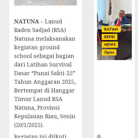
NATUNA –
Lanud
Raden Sadjad (RSA)
BATAM
KEPRI
Natuna melaksanakan
NEWS
kegiatan ground
Opini
school sebagai bagian
dari Latihan Survival
Ahmad Fakih
Dasar “Punai Sakti-25”
Rambe, SH:
Tahun Anggaran 2025,
Advokat
Senior
Bertempat di Hanggar
dengan
Timur Lanud RSA
Pengalaman
Natuna, Provinsi
dan
Integritas di
Kepulauan Riau, Senin
Dunia
(20/1/2025).
Hukum
kegiatan ini diikuti