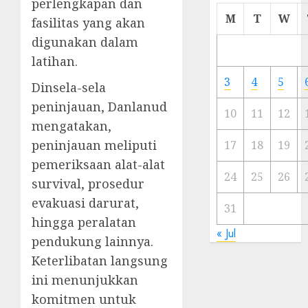
perlengkapan dan
Cermi
M
T
W
fasilitas yang akan
Meski
digunakan dalam
Ada
Artis
latihan.
Ibu
3
4
5
Dinsela-sela
Kota
peninjauan, Danlanud
10
11
12
23/11/20
mengatakan,
peninjauan meliputi
0
17
18
19
pemeriksaan alat-alat
24
25
26
survival, prosedur
evakuasi darurat,
31
hingga peralatan
« Jul
pendukung lainnya.
Keterlibatan langsung
ini menunjukkan
komitmen untuk