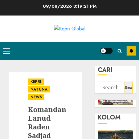
Skip
09/08/2026
3:19:21 PM
to
content
Primary
Menu
CARI
KEPRI
Search
NATUNA
for:
NEWS
Komandan
KOLOM
Lanud
Raden
Sadjad