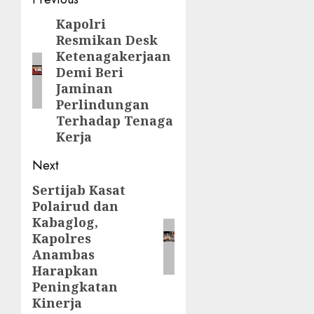
Post
navigation
Kapolri
Previous
Resmikan Desk
post:
Ketenagakerjaan
Demi Beri
Jaminan
Perlindungan
Terhadap Tenaga
Kerja
Next
Sertijab Kasat
Next
Polairud dan
post:
Kabaglog,
Kapolres
Anambas
Harapkan
Peningkatan
Kinerja