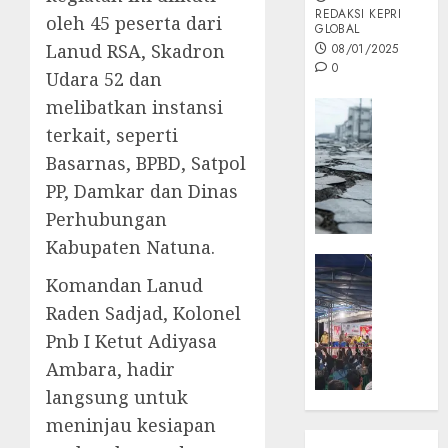
REDAKSI KEPRI
oleh 45 peserta dari
GLOBAL
Lanud RSA, Skadron
08/01/2025
0
Udara 52 dan
melibatkan instansi
Opini
terkait, seperti
MISI
MAS
Basarnas, BPBD, Satpol
:
PP, Damkar dan Dinas
Mitigas
Perhubungan
Antisip
Kabupaten Natuna.
Megath
KEPRI
Komandan Lanud
NATUNA
05/12/202
NEWS
Raden Sadjad, Kolonel
0
Opini
Pnb I Ketut Adiyasa
Masyar
Ambara, hadir
Sepem
langsung untuk
Padati
meninjau kesiapan
Kampa
Pasan