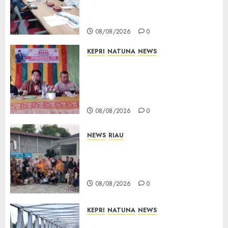
Teken Surat Tanah Tanpa
Bukti Sah
08/08/2026
0
KEPRI
NATUNA
NEWS
Reses DPRD Kepri di Natuna
Buka Ruang Aspirasi, Warga
Optimistis Usulan
Pembangunan Diperjuangkan
08/08/2026
0
NEWS
RIAU
PT Arara Abadi-AAP Sinarmas
Distrik Merawang Berikan
Bantuan Operasi Gratis
08/08/2026
0
KEPRI
NATUNA
NEWS
Bendera Merah Putih