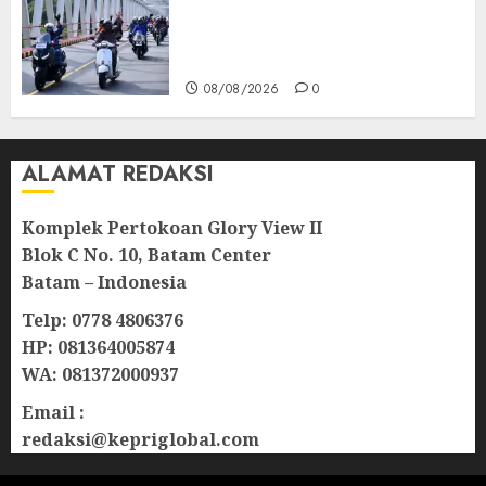
Berkibar di Jalanan Natuna,
TNI AU Gelorakan Semangat
Kemerdekaan
08/08/2026
0
ALAMAT REDAKSI
Komplek Pertokoan Glory View II
Blok C No. 10, Batam Center
Batam – Indonesia
Telp: 0778 4806376
HP: 081364005874
WA: 081372000937
Email :
redaksi@kepriglobal.com