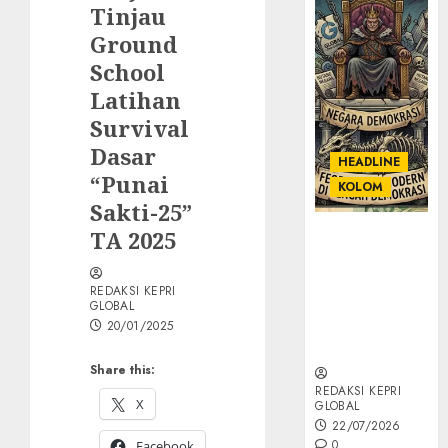
Tinjau
Ground
School
Latihan
Survival
Dasar
HEADLINE
“Punai
KOLOM
Sakti-25”
TA 2025
KOLOM |
Semantik
Kekuasaan
REDAKSI KEPRI
dalam Kosa
GLOBAL
Kata yang
20/01/2025
Berlutut
Share this:
REDAKSI KEPRI
X
GLOBAL
22/07/2026
0
Facebook