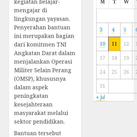
kegiatan belajar-
M
T
W
Meski
mengajar di
Ada
lingkungan yayasan.
Artis
Ibu
Penyerahan bantuan
3
4
5
Kota
ini merupakan bagian
10
11
12
dari komitmen TNI
23/11/20
Angkatan Darat dalam
0
17
18
19
menjalankan Operasi
Militer Selain Perang
24
25
26
(OMSP), khususnya
31
dalam aspek
peningkatan
« Jul
kesejahteraan
masyarakat melalui
sektor pendidikan.
Bantuan tersebut