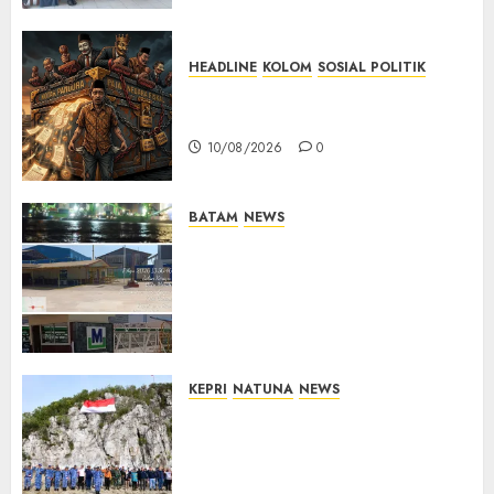
10/08/2026
0
HEADLINE
KOLOM
SOSIAL POLITIK
KOLOM | Anatomi Pemerasan
Bernama Pajak
10/08/2026
0
BATAM
NEWS
Nelayan Tradisional Batu
Merah Keluhkan Pembuangan
Lumpur ke Laut Hasil
Dredging di Perairan
McDermott
10/08/2026
0
KEPRI
NATUNA
NEWS
Kibarkan Merah Putih di
Pulau Sahi, TNI AU dan
Masyarakat Natuna Kobarkan
Semangat Kemerdekaan di