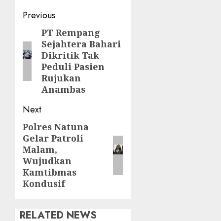
Post
Previous
navigation
PT Rempang
Previous
Sejahtera Bahari
post:
Dikritik Tak
Peduli Pasien
Rujukan
Anambas
Next
Polres Natuna
Next
Gelar Patroli
post:
Malam,
Wujudkan
Kamtibmas
Kondusif
RELATED NEWS