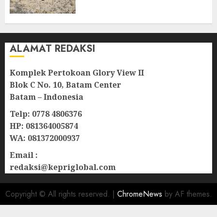
Wilayah Perbatasan
10/08/2026
0
ALAMAT REDAKSI
Komplek Pertokoan Glory View II
Blok C No. 10, Batam Center
Batam – Indonesia
Telp: 0778 4806376
HP: 081364005874
WA: 081372000937
Email :
redaksi@kepriglobal.com
Copyright © All rights reserved.
|
ChromeNews
by AF themes.