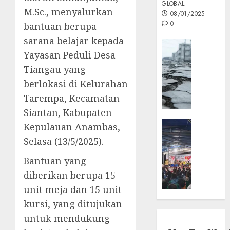
GLOBAL
M.Sc., menyalurkan
08/01/2025
0
bantuan berupa
sarana belajar kepada
Opini
Yayasan Peduli Desa
MISI
Tiangau yang
MAS
:
berlokasi di Kelurahan
Mitigas
Tarempa, Kecamatan
Antisip
Siantan, Kabupaten
Megath
KEPRI
Kepulauan Anambas,
NATUNA
05/12/202
Selasa (13/5/2025).
NEWS
0
Opini
Bantuan yang
Masyar
diberikan berupa 15
Sepem
unit meja dan 15 unit
Padati
kursi, yang ditujukan
Kampa
untuk mendukung
Pasan
Cermi