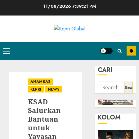
Skip
11/08/2026
7:39:22 PM
to
content
Primary
Menu
CARI
ANAMBAS
Search
KEPRI
NEWS
for:
KSAD
Salurkan
KOLOM
Bantuan
untuk
Yayasan