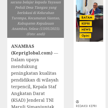
sarana belajar kepada Yayasan
Peduli Desa Tiangau yang
berlokasi di Kelurahan
BATAM
Tarempa, Kecamatan Siantan,
Kabupaten Kepulauan
KEPRI
Anambas, Selasa (13/05/2025).
NEWS
(Foto: andi)
Opini
ANAMBAS
Ahmad Fakih
(Kepriglobal.com)
—
Rambe, SH:
Advokat
Dalam upaya
Senior
mendukung
dengan
peningkatan kualitas
Pengalaman
pendidikan di wilayah
dan
Integritas di
terpencil, Kepala Staf
Dunia
Angkatan Darat
Hukum
(KSAD) Jenderal TNI
Maruli Simanjuntak,
REDAKSI KEPRI