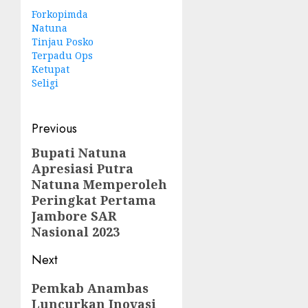
Forkopimda
Natuna
Tinjau Posko
Terpadu Ops
Ketupat
Seligi
Post
Previous
navigation
Bupati Natuna
Previous
Apresiasi Putra
post:
Natuna Memperoleh
Peringkat Pertama
Jambore SAR
Nasional 2023
Next
Next
Pemkab Anambas
Luncurkan Inovasi
post: