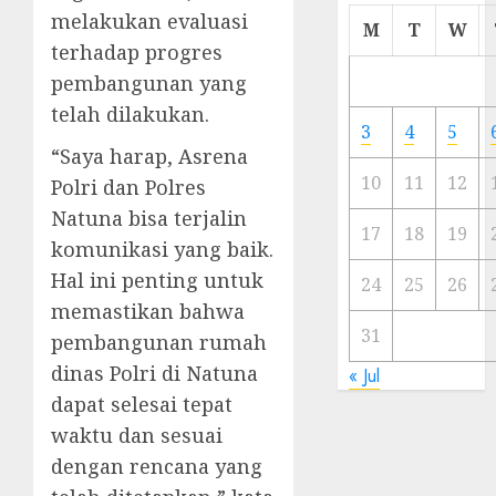
melakukan evaluasi
Cermi
M
T
W
Meski
terhadap progres
Ada
pembangunan yang
Artis
telah dilakukan.
Ibu
3
4
5
Kota
“Saya harap, Asrena
10
11
12
Polri dan Polres
23/11/20
Natuna bisa terjalin
0
17
18
19
komunikasi yang baik.
Hal ini penting untuk
24
25
26
memastikan bahwa
31
pembangunan rumah
dinas Polri di Natuna
« Jul
dapat selesai tepat
waktu dan sesuai
dengan rencana yang