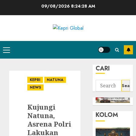
Skip
09/08/2026
8:24:29 AM
to
content
Primary
Menu
CARI
KEPRI
NATUNA
Search
NEWS
for:
Kujungi
KOLOM
Natuna,
Asrena Polri
Lakukan