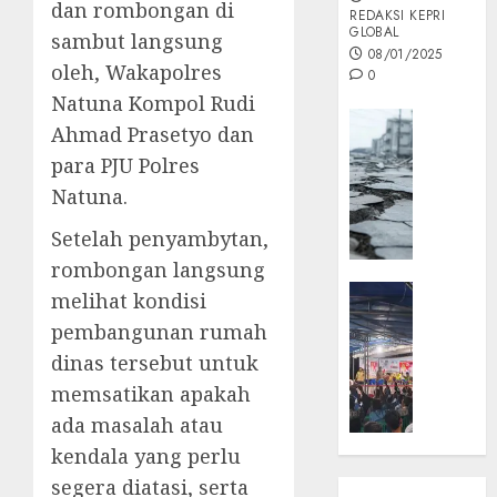
dan rombongan di
REDAKSI KEPRI
GLOBAL
sambut langsung
08/01/2025
oleh, Wakapolres
0
Natuna Kompol Rudi
Opini
Ahmad Prasetyo dan
MISI
para PJU Polres
MAS
Natuna.
:
Mitigas
Setelah penyambytan,
Antisip
rombongan langsung
Megath
KEPRI
melihat kondisi
NATUNA
05/12/202
pembangunan rumah
NEWS
dinas tersebut untuk
0
Opini
memsatikan apakah
Masyar
Sepem
ada masalah atau
Padati
kendala yang perlu
Kampa
segera diatasi, serta
Pasan