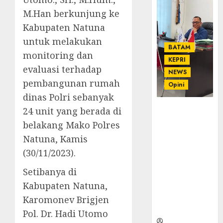
M.Han berkunjung ke
Kabupaten Natuna
untuk melakukan
BATAM
monitoring dan
KEPRI
evaluasi terhadap
NEWS
pembangunan rumah
Opini
dinas Polri sebanyak
Ahmad Fakih
24 unit yang berada di
Rambe, SH:
belakang Mako Polres
Advokat
Natuna, Kamis
Senior
(30/11/2023).
dengan
Pengalaman
Setibanya di
dan
Kabupaten Natuna,
Integritas di
Dunia
Karomonev Brigjen
Hukum
Pol. Dr. Hadi Utomo