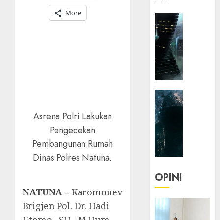
More
HEADLIN
KOLOM
NASIONA
TEKNOLO
KOLO
|
Parado
HEADLIN
Utopia
KOLOM
Asrena Polri Lakukan
TEKNOLO
05/06/20
Pengecekan
KOLO
0
|
Pembangunan Rumah
Senjak
Dinas Polres Natuna.
Human
OPINI
23/03/20
NATUNA –
Karomonev
0
Brigjen Pol. Dr. Hadi
Utomo., SH., M.Hum.,