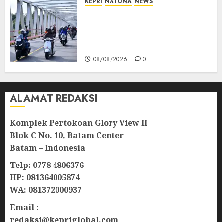
KEPRI
NATUNA
NEWS
Bendera Merah Putih
Berkibar di Jalanan Natuna,
TNI AU Gelorakan Semangat
Kemerdekaan
08/08/2026
0
ALAMAT REDAKSI
Komplek Pertokoan Glory View II
Blok C No. 10, Batam Center
Batam – Indonesia
Telp: 0778 4806376
HP: 081364005874
WA: 081372000937
Email :
redaksi@kepriglobal.com