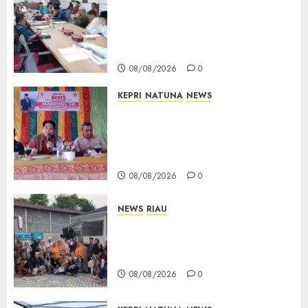
Polemik Lahan PT CSA, Kades
Limbung Tegas: Tak Akan
Teken Surat Tanah Tanpa
Bukti Sah
08/08/2026
0
KEPRI
NATUNA
NEWS
Reses DPRD Kepri di Natuna
Buka Ruang Aspirasi, Warga
Optimistis Usulan
Pembangunan Diperjuangkan
08/08/2026
0
NEWS
RIAU
PT Arara Abadi-AAP Sinarmas
Distrik Merawang Berikan
Bantuan Operasi Gratis
08/08/2026
0