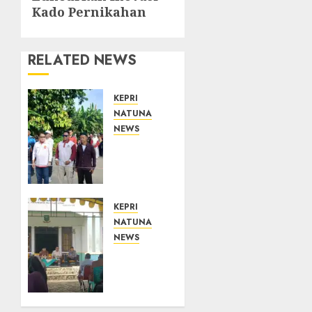
Kado Pernikahan
RELATED NEWS
KEPRI
NATUNA
NEWS
Semarak
HUT
ke-19
Desa
Selading,
KEPRI
Marzuki
NATUNA
Ajak
NEWS
Warga
Reses
Rawat
di
Kebersamaan
Natuna,
dan
DPRD