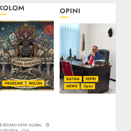
KOLOM
OPINI
BATAM
KEPRI
HEADLINE
KOLOM
NEWS
Opini
KOLOM | Semantik
Ahmad Fakih Rambe,
Kekuasaan dalam
SH: Advokat Senior
Kosa Kata yang
dengan Pengalaman
Berlutut
dan Integritas di
REDAKSI KEPRI GLOBAL
Dunia Hukum
2/07/2026
0