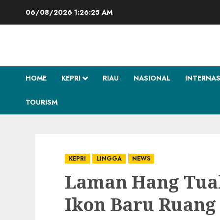
Skip
06/08/2026
1:26:26 AM
to
content
HOME
KEPRI
RIAU
NASIONAL
INTERNA
TOURISM
KEPRI
LINGGA
NEWS
Laman Hang Tuah
Ikon Baru Ruang