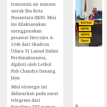
transmisi air minum
untuk Ibu Kota
Nusantara (IKN). Misi
BATAM
ini dilaksanakan
KEPRI
menggunakan
NEWS
pesawat Hercules A-
Opini
1340 dari Skadron
Udara 31 Lanud Halim
Ahmad Fakih
Perdanakusuma,
Rambe, SH:
Advokat
dipiloti oleh Letkol
Senior
Pnb Chandra Danang
dengan
Jaya.
Pengalaman
dan
Misi strategis ini
Integritas di
didasarkan pada surat
Dunia
telegram dari
Hukum
Panglima TNI nomor