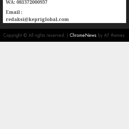
WA: 081372000937
Email :
redaksi@kepriglobal.com
Copyright © All rights reserved.
|
ChromeNews
by AF themes.