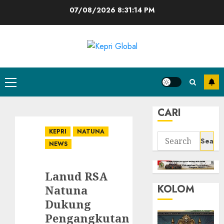
Skip
07/08/2026
8:31:15 PM
to
content
Primary
Menu
CARI
KEPRI
NATUNA
Search
NEWS
for:
Lanud RSA
KOLOM
Natuna
Dukung
Pengangkutan