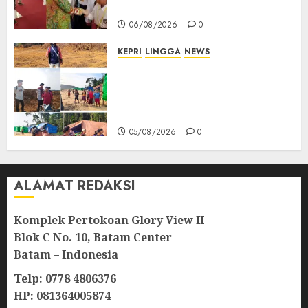
Masa Depan Gemilang
06/08/2026
0
KEPRI
LINGGA
NEWS
Ribuan Pekerja Lokal PT CSA
Kompak Siap Turun ke RDP,
Tegaskan Perusahaan Jadi
Sumber Penghidupan
05/08/2026
0
ALAMAT REDAKSI
Komplek Pertokoan Glory View II
Blok C No. 10, Batam Center
Batam – Indonesia
Telp: 0778 4806376
HP: 081364005874