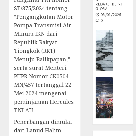
REDAKSI KEPRI
ST/375/2024 tentang
GLOBAL
08/01/2025
“Pengangkutan Motor
0
Pompa Transmisi Air
Opini
Minum IKN dari
MISI
Republik Rakyat
MAS
Tiongkok (RRT)
:
Menuju Balikpapan,”
Mitigas
serta surat Menteri
Antisip
Megath
PUPR Nomor CK0504-
KEPRI
MN/457 tertanggal 22
NATUNA
05/12/202
Mei 2024 mengenai
NEWS
0
Opini
peminjaman Hercules
Masyar
TNI AU.
Sepem
Penerbangan dimulai
Padati
Kampa
dari Lanud Halim
Pasan