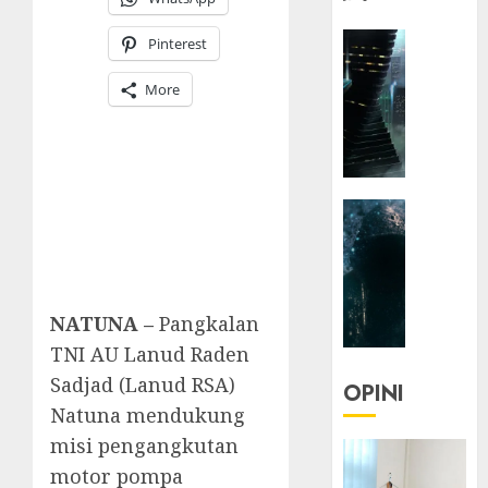
HEADLIN
Pinterest
KOLOM
NASIONA
More
TEKNOLO
KOLO
|
Parado
HEADLIN
Utopia
KOLOM
TEKNOLO
05/06/20
KOLO
0
|
NATUNA –
Pangkalan
Senjak
TNI AU Lanud Raden
Human
Sadjad (Lanud RSA)
OPINI
23/03/20
Natuna mendukung
misi pengangkutan
0
motor pompa