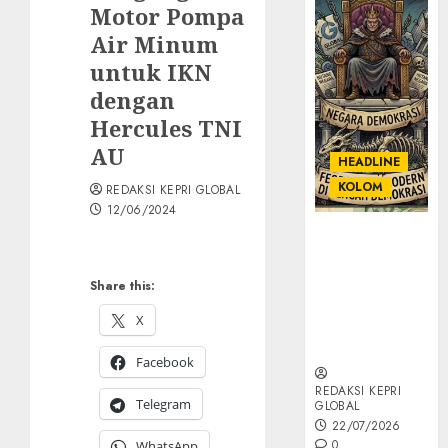
Motor Pompa
Air Minum
untuk IKN
dengan
Hercules TNI
AU
HEADLINE
KOLOM
REDAKSI KEPRI GLOBAL
12/06/2024
KOLOM |
Semantik
Kekuasaan
Share this:
dalam Kosa
X
Kata yang
Berlutut
Facebook
REDAKSI KEPRI
Telegram
GLOBAL
22/07/2026
0
WhatsApp