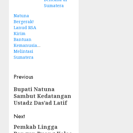
Sumatera
Natuna
Bergerak!
Lanud RSA
Kirim
Bantuan
Kemanusiaan
Melintasi
Sumatera
Post
Previous
navigation
Previous
Bupati Natuna
Sambut Kedatangan
post:
Ustadz Das’ad Latif
Next
Pemkab Lingga
Next