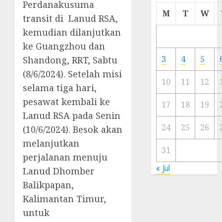
Perdanakusuma
Cermi
M
T
W
transit di Lanud RSA,
Meski
kemudian dilanjutkan
Ada
Artis
ke Guangzhou dan
Ibu
3
4
5
Shandong, RRT, Sabtu
Kota
(8/6/2024). Setelah misi
10
11
12
selama tiga hari,
23/11/20
pesawat kembali ke
0
17
18
19
Lanud RSA pada Senin
24
25
26
(10/6/2024). Besok akan
melanjutkan
31
perjalanan menuju
« Jul
Lanud Dhomber
Balikpapan,
Kalimantan Timur,
untuk