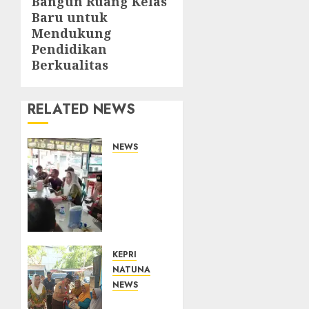
Bangun Ruang Kelas
post:
Baru untuk
Mendukung
Pendidikan
Berkualitas
RELATED NEWS
NEWS
Bangun
Komunikasi
Tanpa
Sekat,
Bupati
dan
Wakil
KEPRI
Bupati
NATUNA
Natuna
NEWS
Ngopi
Dari