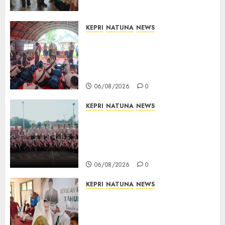
Berkelanjutan di Natuna
06/08/2026
0
KEPRI
NATUNA
NEWS
Bupati Natuna Lepas
Kontingen Jamnas XII, Titip
Pesan Jaga Nama Baik Daerah
dan Utamakan Pendidikan
06/08/2026
0
KEPRI
NATUNA
NEWS
16 Putra-Putri Terbaik Natuna
Digembleng Jelang Jambore
Nasional XII 2026, Wabup
Jarmin: Kalian Duta Daerah
06/08/2026
0
KEPRI
NATUNA
NEWS
Cen Sui Lan Buka MPLS
Sekolah Rakyat Natuna,
Tanamkan Semangat Raih