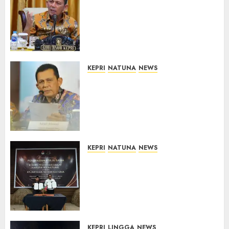
Tim Konsultan Kawal
Revitalisasi 107 Sekolah di
Kepri, Pastikan Pembangunan
Berkualitas dan Tepat
Sasaran
07/08/2026
0
KEPRI
NATUNA
NEWS
Revitalisasi 107 Sekolah di
Kepri Telan Rp97 Miliar,
Pemerintah Prioritaskan
Wilayah 3T untuk Perkuat
Mutu Pendidikan
07/08/2026
0
KEPRI
NATUNA
NEWS
Kejari Natuna dan KPU Teken
Kerja Sama Lima Tahun,
Perkuat Pendampingan
Hukum Penyelenggaraan
Pemilu
07/08/2026
0
KEPRI
LINGGA
NEWS