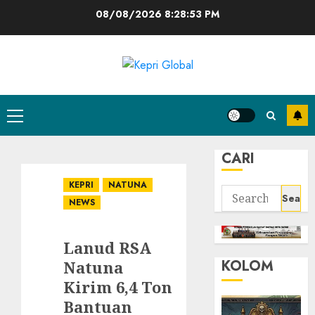
Skip
08/08/2026
8:28:54 PM
to
content
Primary
Menu
CARI
KEPRI
NATUNA
Search
NEWS
for:
Lanud RSA
KOLOM
Natuna
Kirim 6,4 Ton
Bantuan