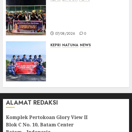
Ketua DPRD Lingga Maya Sari
Buka Turnamen Voli
Senempek Open I, Dorong
Lahirnya Atlet Berprestasi
07/08/2026
0
KEPRI
NATUNA
NEWS
Merah Putih Raksasa Berkibar
di Perbatasan, TNI AU dan
Lintas Instansi Perkuat
Semangat Kebangsaan di
Natuna
07/08/2026
0
ALAMAT REDAKSI
Komplek Pertokoan Glory View II
Blok C No. 10, Batam Center
Batam – Indonesia