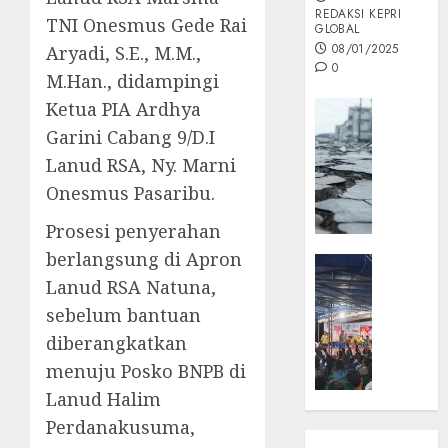
REDAKSI KEPRI
TNI Onesmus Gede Rai
GLOBAL
08/01/2025
Aryadi, S.E., M.M.,
0
M.Han., didampingi
Ketua PIA Ardhya
Opini
Garini Cabang 9/D.I
MISI
MAS
Lanud RSA, Ny. Marni
:
Onesmus Pasaribu.
Mitigas
Antisip
Prosesi penyerahan
Megath
berlangsung di Apron
KEPRI
Lanud RSA Natuna,
NATUNA
05/12/202
NEWS
sebelum bantuan
0
Opini
diberangkatkan
Masyar
menuju Posko BNPB di
Sepem
Lanud Halim
Padati
Kampa
Perdanakusuma,
Pasan