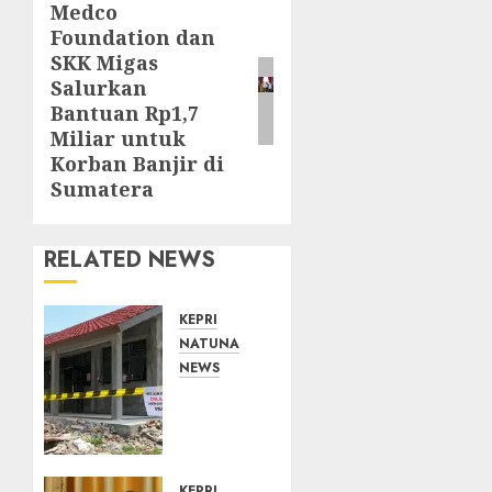
Medco
Next
Foundation dan
post:
SKK Migas
Salurkan
Bantuan Rp1,7
Miliar untuk
Korban Banjir di
Sumatera
RELATED NEWS
KEPRI
NATUNA
NEWS
Revitalisasi
107
Sekolah
Dimulai,
Pemprov
KEPRI