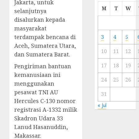
Jakarta, untuk
Cermi
M
T
W
selanjutnya
Meski
disalurkan kepada
Ada
Artis
masyarakat
Ibu
terdampak bencana di
3
4
5
Kota
Aceh, Sumatera Utara,
10
11
12
dan Sumatera Barat.
23/11/20
0
17
18
19
Pengiriman bantuan
kemanusiaan ini
24
25
26
menggunakan
pesawat TNI AU
31
Hercules C-130 nomor
« Jul
registrasi A-1332 milik
Skadron Udara 33
Lanud Hasanuddin,
Makassar.