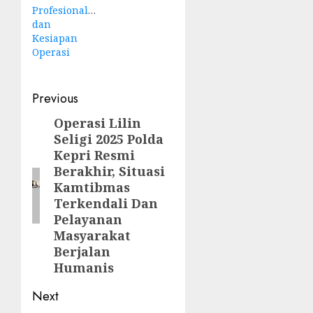
Profesionalisme
dan
Kesiapan
Operasi
Post
Previous
navigation
Operasi Lilin
Previous
Seligi 2025 Polda
post:
Kepri Resmi
Berakhir, Situasi
Kamtibmas
Terkendali Dan
Pelayanan
Masyarakat
Berjalan
Humanis
Next