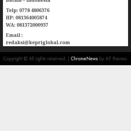
Telp: 0778 4806376
HP: 081364005874
WA: 081372000937
Email :
redaksi@kepriglobal.com
Copyright © All rights reserved.
|
ChromeNews
by AF themes.