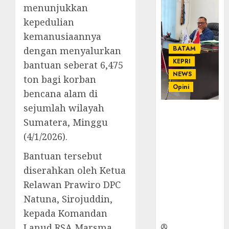
menunjukkan
kepedulian
kemanusiaannya
BATAM
dengan menyalurkan
KEPRI
bantuan seberat 6,475
NEWS
ton bagi korban
Opini
bencana alam di
sejumlah wilayah
Ahmad Fakih
Sumatera, Minggu
Rambe, SH:
Advokat
(4/1/2026).
Senior
Bantuan tersebut
dengan
Pengalaman
diserahkan oleh Ketua
dan
Relawan Prawiro DPC
Integritas di
Natuna, Sirojuddin,
Dunia
kepada Komandan
Hukum
Lanud RSA Marsma