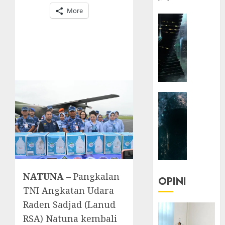
More
HEADLIN
KOLOM
NASIONA
TEKNOLO
KOLO
|
Parado
HEADLIN
Utopia
KOLOM
TEKNOLO
05/06/20
KOLO
0
|
Senjak
Human
NATUNA –
Pangkalan
OPINI
TNI Angkatan Udara
23/03/20
Raden Sadjad (Lanud
0
RSA) Natuna kembali