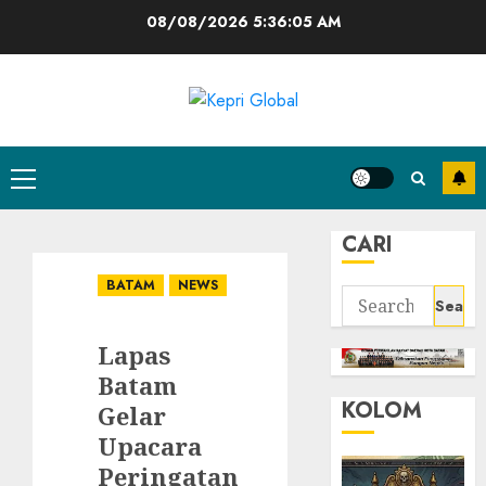
Skip
08/08/2026
5:36:06 AM
to
content
Primary
Menu
CARI
BATAM
NEWS
Search
for:
Lapas
Batam
KOLOM
Gelar
Upacara
Peringatan