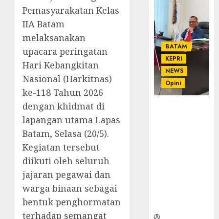
Pemasyarakatan Kelas
IIA Batam
melaksanakan
BATAM
upacara peringatan
KEPRI
Hari Kebangkitan
NEWS
Nasional (Harkitnas)
Opini
ke-118 Tahun 2026
dengan khidmat di
Ahmad Fakih
Rambe, SH:
lapangan utama Lapas
Advokat
Batam, Selasa (20/5).
Senior
Kegiatan tersebut
dengan
diikuti oleh seluruh
Pengalaman
dan
jajaran pegawai dan
Integritas di
warga binaan sebagai
Dunia
bentuk penghormatan
Hukum
terhadap semangat