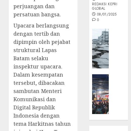
REDAKSI KEPRI
perjuangan dan
GLOBAL
persatuan bangsa.
08/01/2025
0
Upacara berlangsung
Opini
dengan tertib dan
MISI
dipimpin oleh pejabat
MAS
struktural Lapas
:
Batam selaku
Mitigas
Antisip
inspektur upacara.
Megath
Dalam kesempatan
KEPRI
tersebut, dibacakan
NATUNA
05/12/202
NEWS
sambutan Menteri
0
Opini
Komunikasi dan
Masyar
Digital Republik
Sepem
Indonesia dengan
Padati
tema Harkitnas tahun
Kampa
Pasan