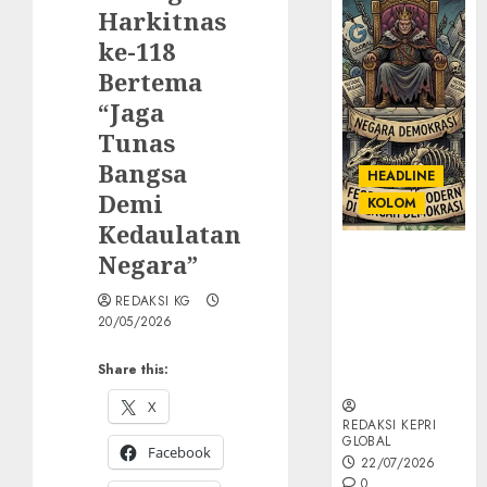
Harkitnas
ke-118
Bertema
“Jaga
Tunas
Bangsa
HEADLINE
Demi
KOLOM
Kedaulatan
KOLOM |
Negara”
Semantik
REDAKSI KG
Kekuasaan
20/05/2026
dalam Kosa
Kata yang
Share this:
Berlutut
X
REDAKSI KEPRI
GLOBAL
Facebook
22/07/2026
0