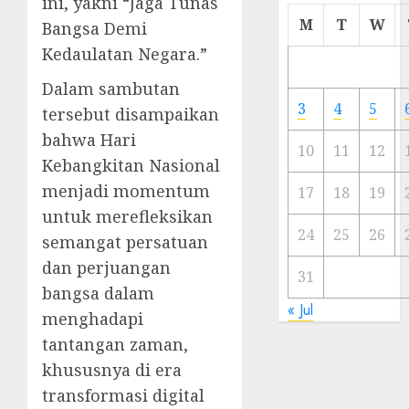
ini, yakni “Jaga Tunas
Cermi
M
T
W
Bangsa Demi
Meski
Kedaulatan Negara.”
Ada
Artis
Dalam sambutan
Ibu
3
4
5
tersebut disampaikan
Kota
bahwa Hari
10
11
12
23/11/20
Kebangkitan Nasional
menjadi momentum
0
17
18
19
untuk merefleksikan
24
25
26
semangat persatuan
dan perjuangan
31
bangsa dalam
« Jul
menghadapi
tantangan zaman,
khususnya di era
transformasi digital