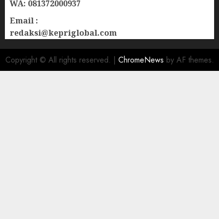
WA: 081372000937
Email :
redaksi@kepriglobal.com
Copyright © All rights reserved.
|
ChromeNews
by AF themes.