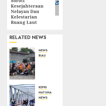
Soroti
Kesejahteraan
Nelayan Dan
Kelestarian
Ruang Laut
RELATED NEWS
NEWS
RIAU
PT
Arara
Abadi-
AAP
Sinarmas
Distrik
KEPRI
Merawang
NATUNA
Berikan
NEWS
Bantuan
Bendera