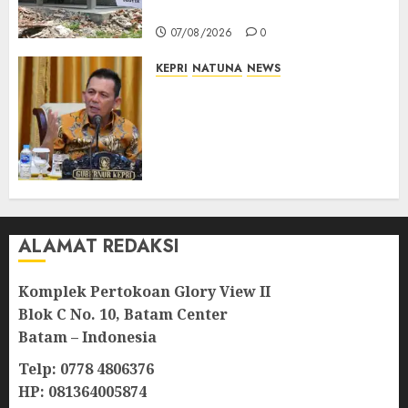
Sekolah Rusak
07/08/2026
0
KEPRI
NATUNA
NEWS
Tim Konsultan Kawal
Revitalisasi 107 Sekolah di
Kepri, Pastikan Pembangunan
Berkualitas dan Tepat
Sasaran
07/08/2026
0
ALAMAT REDAKSI
Komplek Pertokoan Glory View II
Blok C No. 10, Batam Center
Batam – Indonesia
Telp: 0778 4806376
HP: 081364005874