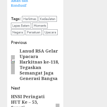
Aman dan
Kondusif
Tags:
Harkitnas
Kedaulatan
Lapas Batam
Moments
Negara
Persatuan
Upacara
Post
Previous
navigation
Lanud RSA Gelar
Previous
Upacara
post:
Harkitnas ke-118,
Tegaskan
Semangat Jaga
Generasi Bangsa
Next
HNSI Peringati
Next
HUT Ke – 53,
post: