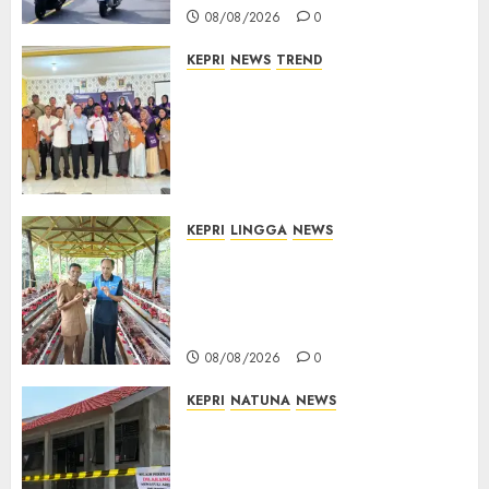
08/08/2026
0
KEPRI
NEWS
TREND
Ombudsman Kepri Tampung
Puluhan Keluhan Warga
Bintan, Mulai dari Bantuan
Sosial, BBM Solar, Hingga
Lampu Jalan
08/08/2026
0
KEPRI
LINGGA
NEWS
Produksi Belum Mampu
Penuhi Pasar, BUMDes Desa
Keton Berharap Dukungan
Penambahan Ayam Petelur
08/08/2026
0
KEPRI
NATUNA
NEWS
Revitalisasi 107 Sekolah
Dimulai, Pemprov Kepri
Prioritaskan Wilayah 3T dan