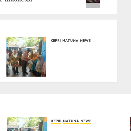
KEPRI
NATUNA
NEWS
Dari Ujung Negeri, Tower
Bersama Group Hadir
Bawa Kepedulian Sosial,
Bupati Cen Sui Lan Dorong
CSR Berkelanjutan di
Natuna
06/08/2026
0
KEPRI
NATUNA
NEWS
Dari Ujung Negeri, Tower