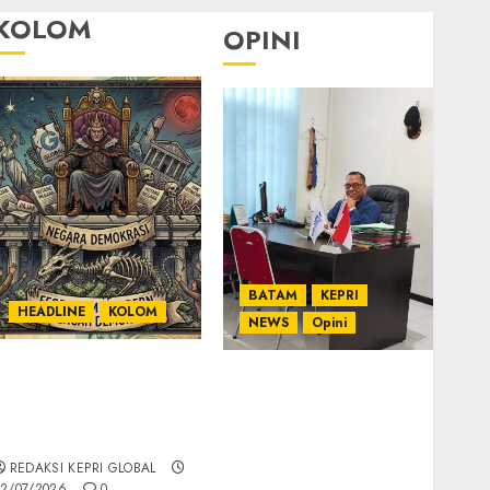
KOLOM
OPINI
BATAM
KEPRI
HEADLINE
KOLOM
NEWS
Opini
KOLOM | Semantik
Ahmad Fakih Rambe,
Kekuasaan dalam
SH: Advokat Senior
Kosa Kata yang
dengan Pengalaman
Berlutut
dan Integritas di
REDAKSI KEPRI GLOBAL
Dunia Hukum
2/07/2026
0