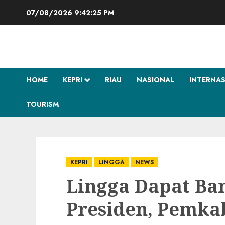
Skip
07/08/2026
9:42:26 PM
to
content
HOME
KEPRI
RIAU
NASIONAL
INTERNA
TOURISM
KEPRI
LINGGA
NEWS
Lingga Dapat Ba
Presiden, Pemk