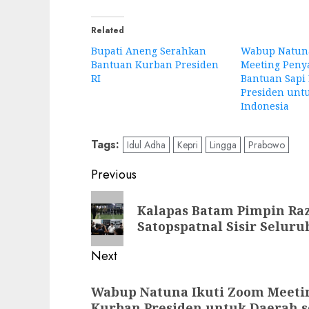
Related
Bupati Aneng Serahkan
Wabup Natuna
Bantuan Kurban Presiden
Meeting Peny
RI
Bantuan Sapi
Presiden untu
Indonesia
Tags:
Idul Adha
Kepri
Lingga
Prabowo
Post
Previous
navigation
Previous
Kalapas Batam Pimpin Ra
post:
Satopspatnal Sisir Selur
Next
Next
Wabup Natuna Ikuti Zoom Meeti
post:
Kurban Presiden untuk Daerah s