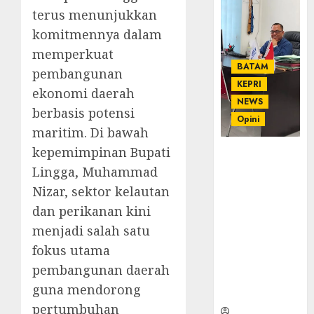
terus menunjukkan
komitmennya dalam
memperkuat
BATAM
pembangunan
KEPRI
ekonomi daerah
NEWS
berbasis potensi
Opini
maritim. Di bawah
kepemimpinan Bupati
Ahmad Fakih
Rambe, SH:
Lingga, Muhammad
Advokat
Nizar, sektor kelautan
Senior
dan perikanan kini
dengan
menjadi salah satu
Pengalaman
dan
fokus utama
Integritas di
pembangunan daerah
Dunia
guna mendorong
Hukum
pertumbuhan