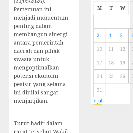
(20/05/2026).
Cermi
M
T
W
Pertemuan ini
Meski
menjadi momentum
Ada
penting dalam
Artis
Ibu
membangun sinergi
3
4
5
Kota
antara pemerintah
10
11
12
daerah dan pihak
23/11/20
swasta untuk
0
17
18
19
mengoptimalkan
potensi ekonomi
24
25
26
pesisir yang selama
31
ini dinilai sangat
menjanjikan.
« Jul
Turut hadir dalam
rapat tersebut Wakil