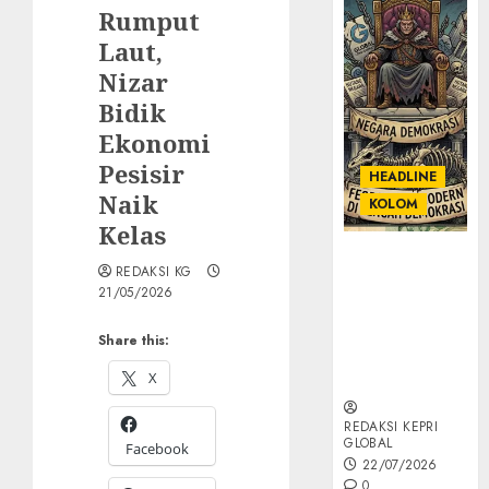
Rumput
Laut,
Nizar
Bidik
Ekonomi
Pesisir
HEADLINE
Naik
KOLOM
Kelas
KOLOM |
REDAKSI KG
Semantik
21/05/2026
Kekuasaan
dalam Kosa
Share this:
Kata yang
X
Berlutut
REDAKSI KEPRI
GLOBAL
Facebook
22/07/2026
0