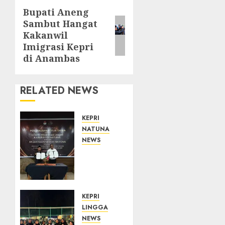
Bupati Aneng
Next
Sambut Hangat
post:
Kakanwil
Imigrasi Kepri
di Anambas
RELATED NEWS
KEPRI
NATUNA
NEWS
Kejari
Natuna
dan
KPU
Teken
KEPRI
Kerja
LINGGA
Sama
NEWS