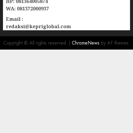
HP: 081364005874
WA: 081372000937
Email :
redaksi@kepriglobal.com
Copyright © All rights reserved.
|
ChromeNews
by AF themes.