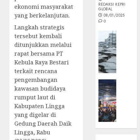
REDAKSI KEPRI
ekonomi masyarakat
GLOBAL
yang berkelanjutan.
08/01/2025
0
Langkah strategis
Opini
tersebut kembali
MISI
ditunjukkan melalui
MAS
rapat bersama PT
:
Kebula Raya Bestari
Mitigas
Antisip
terkait rencana
Megath
pengembangan
KEPRI
kawasan budidaya
NATUNA
05/12/202
NEWS
rumput laut di
0
Opini
Kabupaten Lingga
Masyar
yang digelar di
Sepem
Gedung Daerah Daik
Padati
Lingga, Rabu
Kampa
Pasan