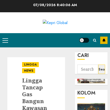
Skip
07/08/2026
8:40:07 AM
to
content
Primary
Menu
CARI
LINGGA
Search
NEWS
for:
Lingga
Tancap
KOLOM
Gas
Bangun
Kawasan