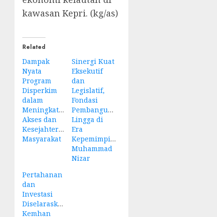
kawasan Kepri. (kg/as)
Related
Dampak
Sinergi Kuat
Nyata
Eksekutif
Program
dan
Disperkim
Legislatif,
dalam
Fondasi
Meningkatkan
Pembangunan
Akses dan
Lingga di
Kesejahteraan
Era
Masyarakat
Kepemimpinan
Muhammad
Nizar
Pertahanan
dan
Investasi
Diselaraskan,
Kemhan