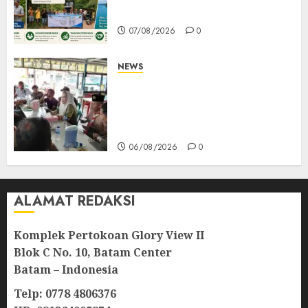
Mempanak Kini Mulus
07/08/2026
0
NEWS
Bangun Komunikasi Tanpa
Sekat, Bupati dan Wakil
Bupati Natuna Ngopi Bersama
Wartawan
06/08/2026
0
ALAMAT REDAKSI
Komplek Pertokoan Glory View II
Blok C No. 10, Batam Center
Batam – Indonesia
Telp: 0778 4806376