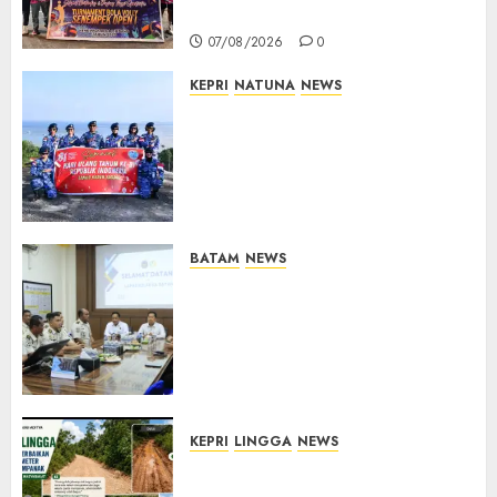
Lahirnya Atlet Berprestasi
07/08/2026
0
KEPRI
NATUNA
NEWS
Merah Putih Raksasa Berkibar
di Perbatasan, TNI AU dan
Lintas Instansi Perkuat
Semangat Kebangsaan di
Natuna
07/08/2026
0
BATAM
NEWS
Deputi Imigrasi dan
Pemasyarakatan Kemenko
Kumham Imipas Kunjungi
Lapas Batam, Bahas
Overstaying dan KUHP Baru
07/08/2026
0
KEPRI
LINGGA
NEWS
CSR PT CSA Berbuah Manfaat,
Jalan Rusak Menuju Pantai