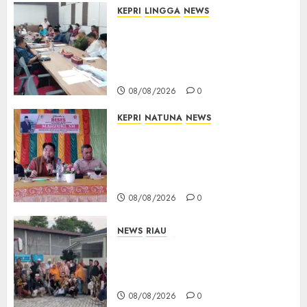
KEPRI
LINGGA
NEWS
Polemik Lahan PT CSA, Kades
Limbung Tegas: Tak Akan
Teken Surat Tanah Tanpa
Bukti Sah
08/08/2026
0
KEPRI
NATUNA
NEWS
Reses DPRD Kepri di Natuna
Buka Ruang Aspirasi, Warga
Optimistis Usulan
Pembangunan Diperjuangkan
08/08/2026
0
NEWS
RIAU
PT Arara Abadi-AAP Sinarmas
Distrik Merawang Berikan
Bantuan Operasi Gratis
08/08/2026
0