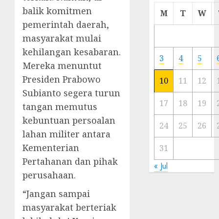
Cermi
balik komitmen
M
T
W
Meski
pemerintah daerah,
Ada
masyarakat mulai
Artis
kehilangan kesabaran.
Ibu
3
4
5
Kota
Mereka menuntut
Presiden Prabowo
10
11
12
23/11/20
Subianto segera turun
0
17
18
19
tangan memutus
kebuntuan persoalan
24
25
26
lahan militer antara
Kementerian
31
Pertahanan dan pihak
« Jul
perusahaan.
“Jangan sampai
masyarakat berteriak