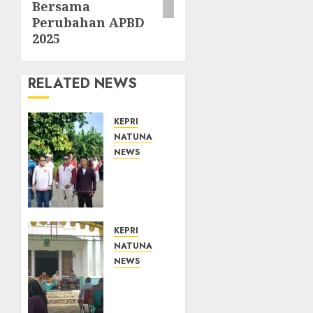
Bersama
Perubahan APBD
2025
RELATED NEWS
KEPRI
NATUNA
NEWS
Semarak
HUT
ke-19
Desa
Selading,
KEPRI
Marzuki
NATUNA
Ajak
NEWS
Warga
Reses
Rawat
di
Kebersamaan
Natuna,