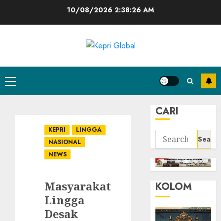
Skip
10/08/2026
2:38:27 AM
to
content
Primary
Menu
CARI
KEPRI
LINGGA
Search
NASIONAL
for:
NEWS
Masyarakat
KOLOM
Lingga
Desak