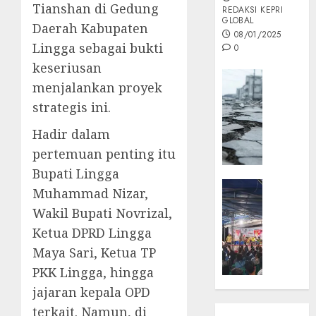
Tianshan di Gedung
REDAKSI KEPRI
GLOBAL
Daerah Kabupaten
08/01/2025
Lingga sebagai bukti
0
keseriusan
Opini
menjalankan proyek
MISI
strategis ini.
MAS
:
Hadir dalam
Mitigas
pertemuan penting itu
Antisip
Bupati Lingga
Megath
KEPRI
Muhammad Nizar,
NATUNA
05/12/202
Wakil Bupati Novrizal,
NEWS
0
Ketua DPRD Lingga
Opini
Maya Sari, Ketua TP
Masyar
Sepem
PKK Lingga, hingga
Padati
jajaran kepala OPD
Kampa
terkait. Namun, di
Pasan