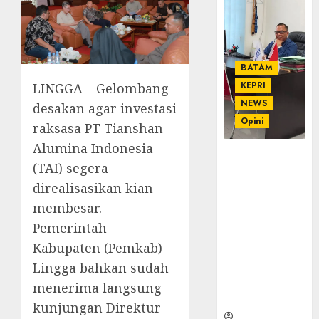
BATAM
KEPRI
LINGGA – Gelombang
NEWS
desakan agar investasi
Opini
raksasa PT Tianshan
Alumina Indonesia
Ahmad Fakih
(TAI) segera
Rambe, SH:
direalisasikan kian
Advokat
Senior
membesar.
dengan
Pemerintah
Pengalaman
Kabupaten (Pemkab)
dan
Lingga bahkan sudah
Integritas di
Dunia
menerima langsung
Hukum
kunjungan Direktur