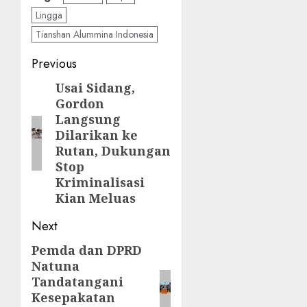
Lingga
Tianshan Alummina Indonesia
Post
Previous
navigation
Usai Sidang,
Previous
Gordon
post:
Langsung
Dilarikan ke
Rutan, Dukungan
Stop
Kriminalisasi
Kian Meluas
Next
Pemda dan DPRD
Next
Natuna
post:
Tandatangani
Kesepakatan