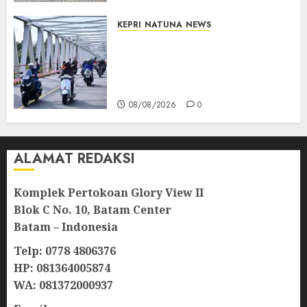
KEPRI
NATUNA
NEWS
Bendera Merah Putih
Berkibar di Jalanan Natuna,
TNI AU Gelorakan Semangat
Kemerdekaan
08/08/2026
0
ALAMAT REDAKSI
Komplek Pertokoan Glory View II
Blok C No. 10, Batam Center
Batam – Indonesia
Telp: 0778 4806376
HP: 081364005874
WA: 081372000937