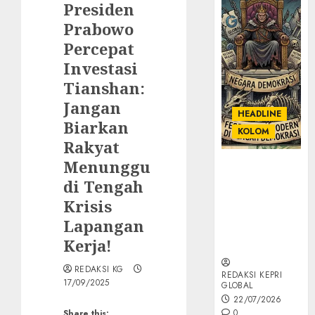
Presiden
Prabowo
Percepat
Investasi
Tianshan:
Jangan
HEADLINE
Biarkan
KOLOM
Rakyat
Menunggu
KOLOM |
Semantik
di Tengah
Kekuasaan
Krisis
dalam Kosa
Lapangan
Kata yang
Kerja!
Berlutut
REDAKSI KG
REDAKSI KEPRI
17/09/2025
GLOBAL
22/07/2026
0
Share this: