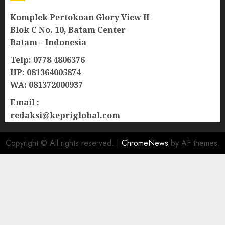
Komplek Pertokoan Glory View II
Blok C No. 10, Batam Center
Batam – Indonesia
Telp: 0778 4806376
HP: 081364005874
WA: 081372000937
Email :
redaksi@kepriglobal.com
Copyright © All rights reserved.
|
ChromeNews
by AF themes.