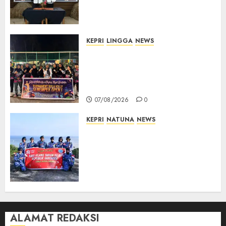
Hukum Penyelenggaraan
Pemilu
07/08/2026
0
KEPRI
LINGGA
NEWS
Ketua DPRD Lingga Maya Sari
Buka Turnamen Voli
Senempek Open I, Dorong
Lahirnya Atlet Berprestasi
07/08/2026
0
KEPRI
NATUNA
NEWS
Merah Putih Raksasa Berkibar
di Perbatasan, TNI AU dan
Lintas Instansi Perkuat
Semangat Kebangsaan di
Natuna
07/08/2026
0
ALAMAT REDAKSI