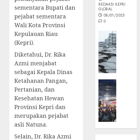
REDAKSI KEPRI
sementara Bupati dan
GLOBAL
pejabat sementara
08/01/2025
0
Wali Kota Provinsi
Kepulauan Riau
Opini
(Kepri).
MISI
MAS
Diketahui, Dr. Rika
:
Azmi menjabat
Mitigas
Antisip
sebagai Kepala Dinas
Megath
Ketahanan Pangan,
KEPRI
Pertanian, dan
NATUNA
05/12/202
NEWS
Kesehatan Hewan
0
Opini
Provinsi Kepri dan
Masyar
merupakan pejabat
Sepem
asli Natuna.
Padati
Kampa
Selain, Dr. Rika Azmi
Pasan