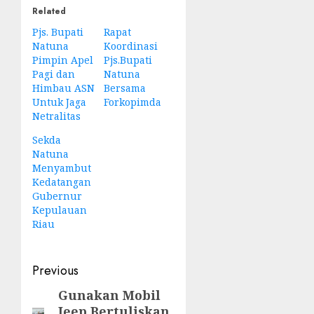
Related
Pjs. Bupati
Rapat
Natuna
Koordinasi
Pimpin Apel
Pjs.Bupati
Pagi dan
Natuna
Himbau ASN
Bersama
Untuk Jaga
Forkopimda
Netralitas
Sekda
Natuna
Menyambut
Kedatangan
Gubernur
Kepulauan
Riau
Post
Previous
navigation
Gunakan Mobil
Previous
Jeep Bertuliskan