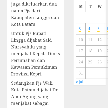
juga dikeluarkan dua
Cermi
M
T
W
Meski
nama Pjs dari
Ada
Kabupaten Lingga dan
Artis
Kota Batam.
Ibu
3
4
5
Kota
Untuk Pjs Bupati
Lingga dijabat Said
10
11
12
23/11/20
Nursyahdu yang
0
17
18
19
menjabat Kepala Dinas
Perumahan dan
24
25
26
Kawasan Pemukiman
31
Provinsi Kepri.
« Jul
Sedangkan Pjs Wali
Kota Batam dijabat Dr.
Andi Agung yang
menjabat sebagai