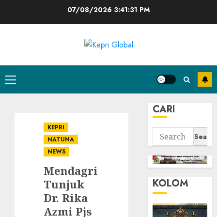
Skip
07/08/2026
3:41:32 PM
to
content
Primary
Menu
CARI
KEPRI
Search
NATUNA
for:
NEWS
Mendagri
KOLOM
Tunjuk
Dr. Rika
Azmi Pjs