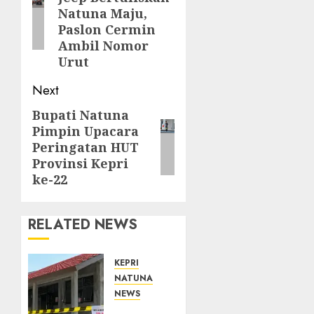
post:
Natuna Maju,
Paslon Cermin
Ambil Nomor
Urut
Next
Bupati Natuna
Next
Pimpin Upacara
post:
Peringatan HUT
Provinsi Kepri
ke-22
RELATED NEWS
KEPRI
NATUNA
NEWS
Revitalisasi