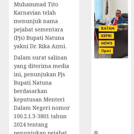
Muhammad Tito
Karnavian telah
menunjuk nama
pejabat sementara
BATAM
KEPRI
(Pjs) Bupati Natuna
NEWS
yakni Dr. Rika Azmi.
Opini
Dalam surat salinan
yang diterima media
Ahmad Fakih
Rambe, SH:
ini, penunjukan Pjs
Advokat
Bupati Natuna
Senior
berdasarkan
dengan
keputusan Menteri
Pengalaman
dan
Dalam Negeri nomor
Integritas di
100.2.1.3-3801 tahun
Dunia
2024 tentang
Hukum
penunjukan pejabat