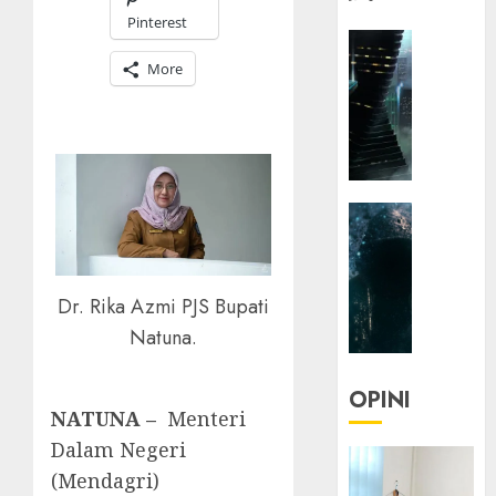
Pinterest
HEADLIN
KOLOM
More
NASIONA
TEKNOLO
KOLO
|
Parado
HEADLIN
Utopia
KOLOM
TEKNOLO
05/06/20
KOLO
Dr. Rika Azmi PJS Bupati
0
|
Natuna.
Senjak
Human
OPINI
NATUNA –
Menteri
23/03/20
Dalam Negeri
0
(Mendagri)