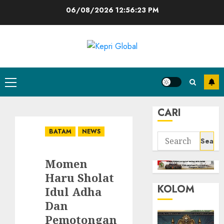
Skip
06/08/2026
12:56:24 PM
to
content
Primary
Menu
CARI
BATAM
NEWS
Search
for:
Momen
Haru Sholat
KOLOM
Idul Adha
Dan
Pemotongan