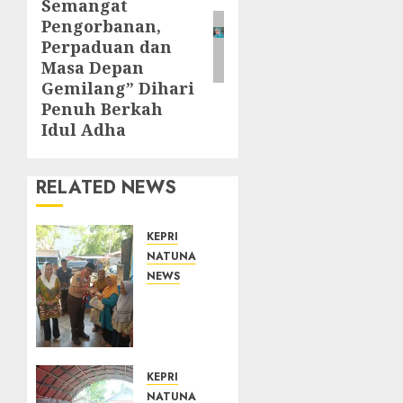
Semangat
Pengorbanan,
Perpaduan dan
Masa Depan
Gemilang” Dihari
Penuh Berkah
Idul Adha
RELATED NEWS
KEPRI
NATUNA
NEWS
Dari
Ujung
Negeri,
Tower
Bersama
KEPRI
Group
NATUNA