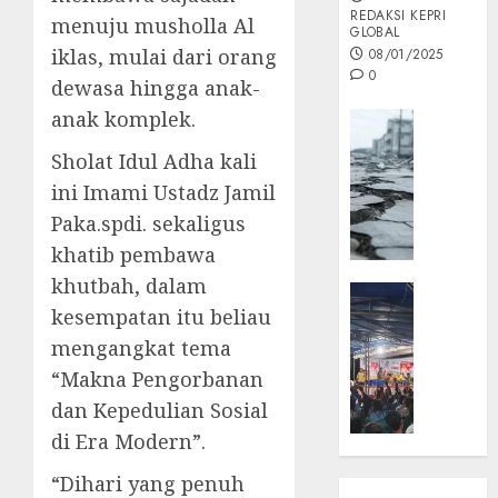
REDAKSI KEPRI
menuju musholla Al
GLOBAL
iklas, mulai dari orang
08/01/2025
0
dewasa hingga anak-
anak komplek.
Opini
MISI
Sholat Idul Adha kali
MAS
ini Imami Ustadz Jamil
:
Paka.spdi. sekaligus
Mitigas
Antisip
khatib pembawa
Megath
khutbah, dalam
KEPRI
kesempatan itu beliau
NATUNA
05/12/202
NEWS
mengangkat tema
0
Opini
“Makna Pengorbanan
Masyar
dan Kepedulian Sosial
Sepem
di Era Modern”.
Padati
Kampa
“Dihari yang penuh
Pasan