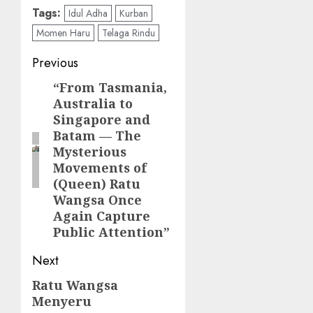
Tags:
Idul Adha
Kurban
Momen Haru
Telaga Rindu
Post
Previous
navigation
“From Tasmania,
Previous
Australia to
post:
Singapore and
Batam — The
Mysterious
Movements of
(Queen) Ratu
Wangsa Once
Again Capture
Public Attention”
Next
Ratu Wangsa
Next
Menyeru
post: