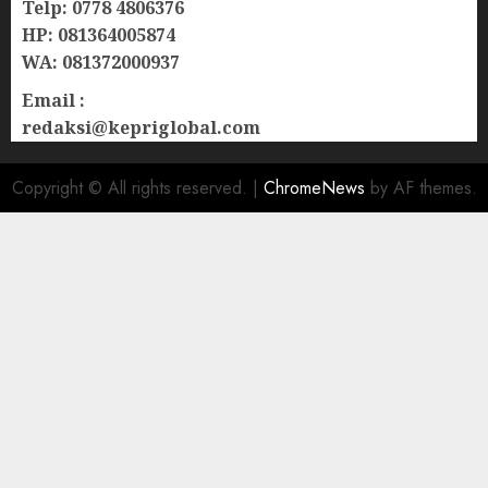
Telp: 0778 4806376
HP: 081364005874
WA: 081372000937
Email :
redaksi@kepriglobal.com
Copyright © All rights reserved.
|
ChromeNews
by AF themes.