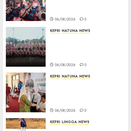
Pesan Jaga Nama Baik Daerah
dan Utamakan Pendidikan
06/08/2026
0
KEPRI
NATUNA
NEWS
16 Putra-Putri Terbaik Natuna
Digembleng Jelang Jambore
Nasional XII 2026, Wabup
Jarmin: Kalian Duta Daerah
06/08/2026
0
KEPRI
NATUNA
NEWS
Cen Sui Lan Buka MPLS
Sekolah Rakyat Natuna,
Tanamkan Semangat Raih
Masa Depan Gemilang
06/08/2026
0
KEPRI
LINGGA
NEWS
Ribuan Pekerja Lokal PT CSA