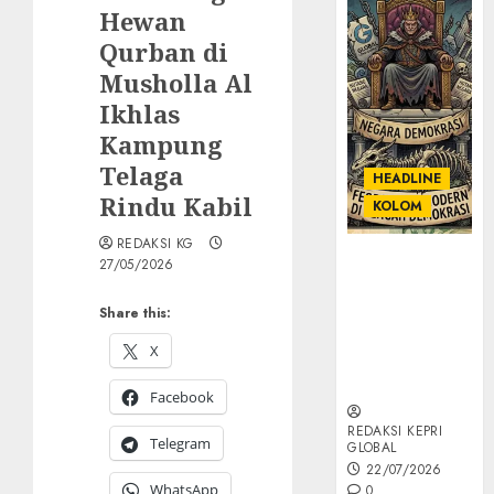
Hewan
Qurban di
Musholla Al
Ikhlas
Kampung
Telaga
HEADLINE
Rindu Kabil
KOLOM
REDAKSI KG
KOLOM |
27/05/2026
Semantik
Kekuasaan
Share this:
dalam Kosa
X
Kata yang
Berlutut
Facebook
REDAKSI KEPRI
Telegram
GLOBAL
22/07/2026
WhatsApp
0