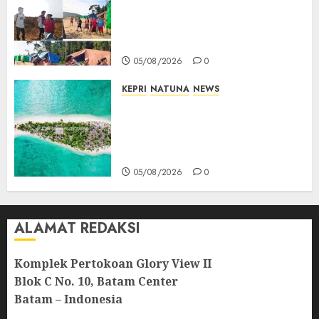
Kompak Siap Turun ke RDP,
Tegaskan Perusahaan Jadi
Sumber Penghidupan
05/08/2026
0
KEPRI
NATUNA
NEWS
Negara Hadir di Perbatasan,
Pembangunan Tanggul Pulau
Kepala Bawa Harapan Baru
bagi Warga
05/08/2026
0
ALAMAT REDAKSI
Komplek Pertokoan Glory View II
Blok C No. 10, Batam Center
Batam – Indonesia