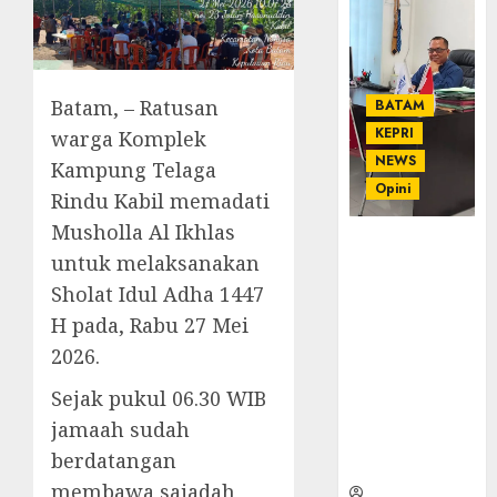
Batam, – Ratusan
BATAM
KEPRI
warga Komplek
NEWS
Kampung Telaga
Opini
Rindu Kabil memadati
Musholla Al Ikhlas
Ahmad Fakih
untuk melaksanakan
Rambe, SH:
Sholat Idul Adha 1447
Advokat
Senior
H pada, Rabu 27 Mei
dengan
2026.
Pengalaman
dan
Sejak pukul 06.30 WIB
Integritas di
jamaah sudah
Dunia
berdatangan
Hukum
membawa sajadah