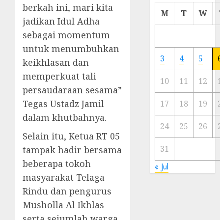
berkah ini, mari kita
Cermi
M
T
W
jadikan Idul Adha
Meski
Ada
sebagai momentum
Artis
untuk menumbuhkan
Ibu
3
4
5
keikhlasan dan
Kota
memperkuat tali
10
11
12
23/11/20
persaudaraan sesama”
Tegas Ustadz Jamil
0
17
18
19
dalam khutbahnya.
24
25
26
Selain itu, Ketua RT 05
31
tampak hadir bersama
beberapa tokoh
« Jul
masyarakat Telaga
Rindu dan pengurus
Musholla Al Ikhlas
serta sejumlah warga