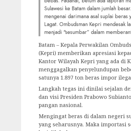
bebas. Padahal, belum ada laporan ma
Sulawesi ke Batam dalam jumlah besar
mengenai darimana asal suplai beras 
Lagat. Ombudsman Kepri mendesak lan
menjadi "sesumbar” dalam memberant
Batam – Kepala Perwakilan Ombuds
(Kepri) memberikan apresiasi kepad
Kantor Wilayah Kepri yang ada di 
menggagalkan penyelundupan bebe
satunya 1.897 ton beras impor ilega
Langkah tegas ini dinilai sejalan
dan visi Presiden Prabowo Subia
pangan nasional.
Mengingat beras di dalam negeri s
yang seharusnya. Maka importasi s