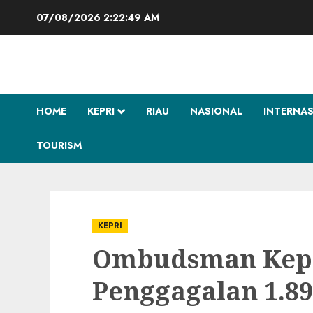
Skip
07/08/2026
2:22:50 AM
to
content
HOME
KEPRI
RIAU
NASIONAL
INTERNA
TOURISM
KEPRI
Ombudsman Kepr
Penggagalan 1.897