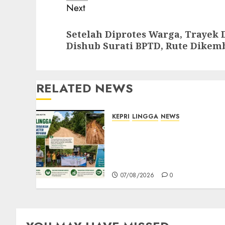
Next
Next
Setelah Diprotes Warga, Trayek 
post:
Dishub Surati BPTD, Rute Dikem
RELATED NEWS
KEPRI
LINGGA
NEWS
CSR PT CSA Berbuah
Manfaat, Jalan Rusak
Menuju Pantai Mempanak
Kini Mulus
07/08/2026
0