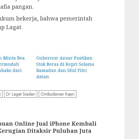
fia pangan.
hukum bekerja, bahwa pemerintah
up Lagat.
 Minta Bea
Gubernur Ansar Pastikan
Permudah
Stok Beras di Kepri Selama
mbako dari
Ramadan dan Idul Fitri
Aman
i
Dr Lagat Siadari
Ombudsman Kepri
puan Online Jual iPhone Kembali
Kerugian Ditaksir Puluhan Juta