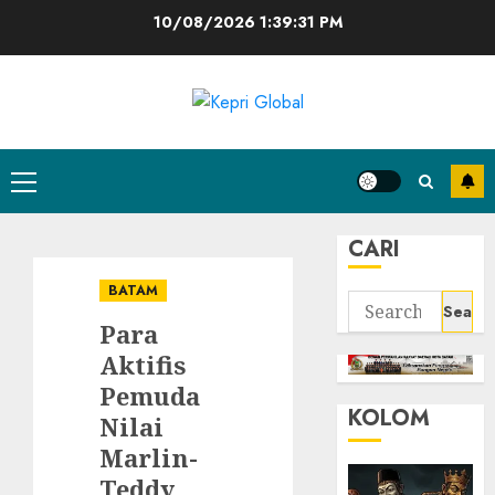
Skip
10/08/2026
1:39:32 PM
to
content
Primary
Menu
CARI
BATAM
Search
Para
for:
Aktifis
Pemuda
KOLOM
Nilai
Marlin-
Teddy