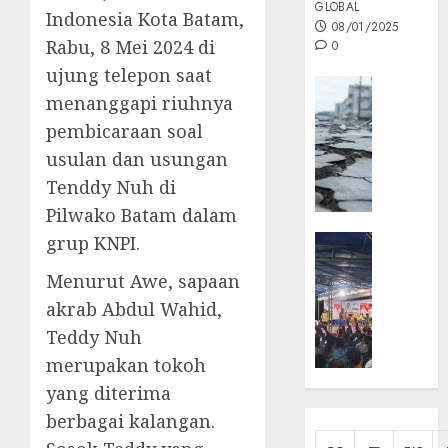
GLOBAL
Indonesia Kota Batam,
08/01/2025
Rabu, 8 Mei 2024 di
0
ujung telepon saat
Opini
menanggapi riuhnya
MISI
pembicaraan soal
MAS
usulan dan usungan
:
Mitigas
Tenddy Nuh di
Antisip
Pilwako Batam dalam
Megath
grup KNPI.
KEPRI
NATUNA
05/12/202
Menurut Awe, sapaan
NEWS
0
akrab Abdul Wahid,
Opini
Teddy Nuh
Masyar
Sepem
merupakan tokoh
Padati
yang diterima
Kampa
berbagai kalangan.
Pasan
Cermi