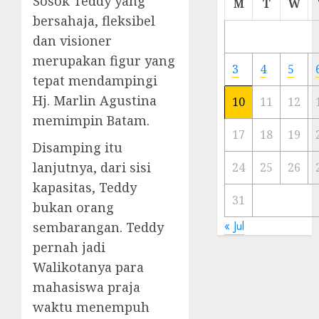
Sosok Teddy yang
M
T
W
Meski
bersahaja, fleksibel
Ada
dan visioner
Artis
merupakan figur yang
Ibu
3
4
5
Kota
tepat mendampingi
Hj. Marlin Agustina
10
11
12
23/11/20
memimpin Batam.
0
17
18
19
Disamping itu
lanjutnya, dari sisi
24
25
26
kapasitas, Teddy
31
bukan orang
« Jul
sembarangan. Teddy
pernah jadi
Walikotanya para
mahasiswa praja
waktu menempuh