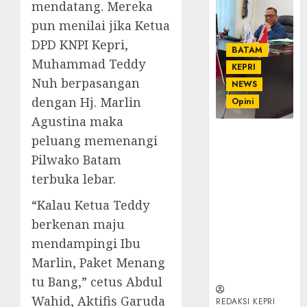
mendatang. Mereka
pun menilai jika Ketua
DPD KNPI Kepri,
BATAM
Muhammad Teddy
KEPRI
Nuh berpasangan
NEWS
dengan Hj. Marlin
Opini
Agustina maka
Ahmad Fakih
peluang memenangi
Rambe, SH:
Pilwako Batam
Advokat
terbuka lebar.
Senior
dengan
“Kalau Ketua Teddy
Pengalaman
berkenan maju
dan
Integritas di
mendampingi Ibu
Dunia
Marlin, Paket Menang
Hukum
tu Bang,” cetus Abdul
Wahid, Aktifis Garuda
REDAKSI KEPRI