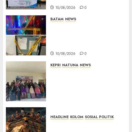
Rasakan Manfaat Nyata
0
10/08/2026
0
BATAM
NEWS
Bareskrim Polri Gerebek HH
Club Planet Batam, 53 Orang
Diamankan dan Brankas
Diduga Isi Ekstasi Disita
10/08/2026
0
KEPRI
NATUNA
NEWS
Reses di Ranai Darat, Marzuki
Serap Aspirasi Warga dan
Dorong Pembangunan
Berbasis Kebutuhan
Masyarakat
10/08/2026
0
HEADLINE
KOLOM
SOSIAL POLITIK
KOLOM | Anatomi Pemerasan
Bernama Pajak