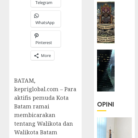
Telegram
HEADLIN
KOLOM
KOLO
WhatsApp
|
Semant
Kekuas
Pinterest
dalam
HEADLIN
Kosa
More
KOLOM
Kata
NASIONA
yang
TEKNOLO
Berlut
BATAM,
KOLO
|
kepriglobal.com – Para
22/07/20
Parado
aktifis pemuda Kota
0
Utopia
OPINI
Batam ramai
membicarakan
05/06/20
tentang Walikota dan
0
Walikota Batam