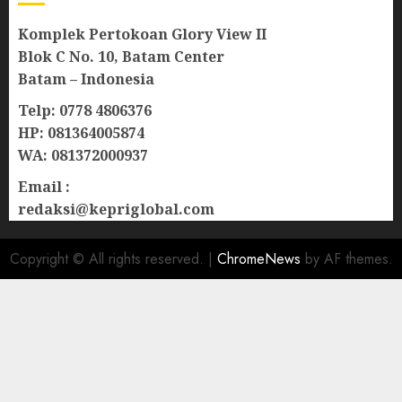
Komplek Pertokoan Glory View II
Blok C No. 10, Batam Center
Batam – Indonesia
Telp: 0778 4806376
HP: 081364005874
WA: 081372000937
Email :
redaksi@kepriglobal.com
Copyright © All rights reserved.
|
ChromeNews
by AF themes.