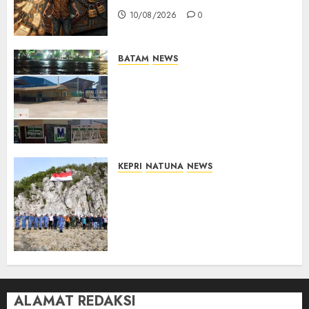
10/08/2026
0
BATAM
NEWS
Nelayan Tradisional Batu
Merah Keluhkan Pembuangan
Lumpur ke Laut Hasil
Dredging di Perairan
McDermott
10/08/2026
0
KEPRI
NATUNA
NEWS
Kibarkan Merah Putih di
Pulau Sahi, TNI AU dan
Masyarakat Natuna Kobarkan
Semangat Kemerdekaan di
Wilayah Perbatasan
10/08/2026
0
ALAMAT REDAKSI