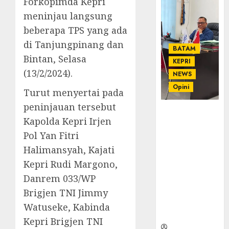
Forkopimda Kepri
meninjau langsung
beberapa TPS yang ada
di Tanjungpinang dan
BATAM
Bintan, Selasa
KEPRI
(13/2/2024).
NEWS
Opini
Turut menyertai pada
peninjauan tersebut
Ahmad Fakih
Kapolda Kepri Irjen
Rambe, SH:
Pol Yan Fitri
Advokat
Senior
Halimansyah, Kajati
dengan
Kepri Rudi Margono,
Pengalaman
Danrem 033/WP
dan
Integritas di
Brigjen TNI Jimmy
Dunia
Watuseke, Kabinda
Hukum
Kepri Brigjen TNI