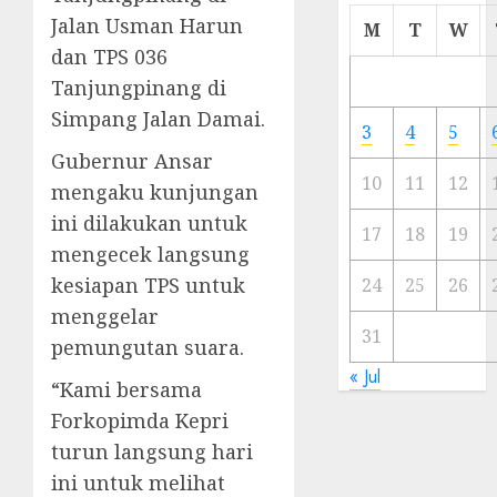
Cermi
Jalan Usman Harun
M
T
W
Meski
dan TPS 036
Ada
Tanjungpinang di
Artis
Simpang Jalan Damai.
Ibu
3
4
5
Kota
Gubernur Ansar
10
11
12
mengaku kunjungan
23/11/20
ini dilakukan untuk
0
17
18
19
mengecek langsung
kesiapan TPS untuk
24
25
26
menggelar
31
pemungutan suara.
« Jul
“Kami bersama
Forkopimda Kepri
turun langsung hari
ini untuk melihat