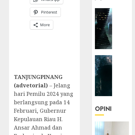
HEADLIN
Pinterest
KOLOM
NASIONA
More
TEKNOLO
KOLO
|
Parado
HEADLIN
Utopia
KOLOM
TEKNOLO
05/06/20
TANJUNGPINANG
KOLO
0
(advetorial)
– Jelang
|
Senjak
hari Pemilu 2024 yang
Human
berlangsung pada 14
OPINI
Februari, Gubernur
23/03/20
Kepulauan Riau H.
0
Ansar Ahmad dan