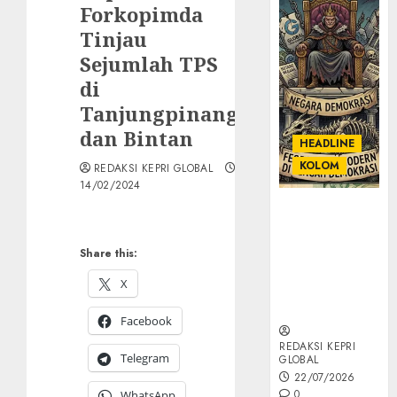
Forkopimda
Tinjau
Sejumlah TPS
di
Tanjungpinang
dan Bintan
HEADLINE
KOLOM
REDAKSI KEPRI GLOBAL
14/02/2024
KOLOM |
Semantik
Kekuasaan
Share this:
dalam Kosa
X
Kata yang
Berlutut
Facebook
REDAKSI KEPRI
Telegram
GLOBAL
22/07/2026
0
WhatsApp