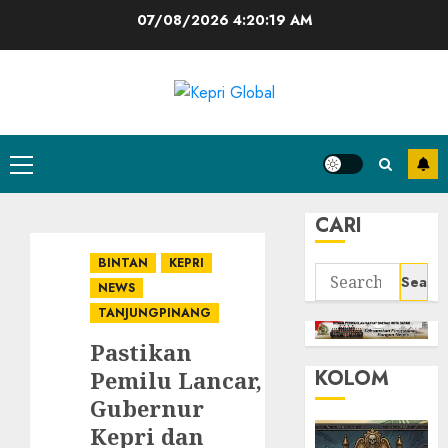
Skip
07/08/2026
4:20:20 AM
to
content
Primary
Menu
CARI
BINTAN
KEPRI
Search
NEWS
for:
TANJUNGPINANG
Pastikan
KOLOM
Pemilu Lancar,
Gubernur
Kepri dan