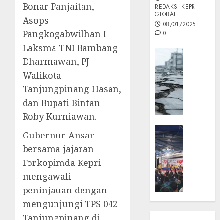
Bonar Panjaitan,
REDAKSI KEPRI
GLOBAL
Asops
08/01/2025
Pangkogabwilhan I
0
Laksma TNI Bambang
Opini
Dharmawan, PJ
MISI
Walikota
MAS
Tanjungpinang Hasan,
:
Mitigas
dan Bupati Bintan
Antisip
Roby Kurniawan.
Megath
KEPRI
Gubernur Ansar
NATUNA
05/12/202
bersama jajaran
NEWS
0
Forkopimda Kepri
Opini
mengawali
Masyar
Sepem
peninjauan dengan
Padati
mengunjungi TPS 042
Kampa
Tanjungpinang di
Pasan