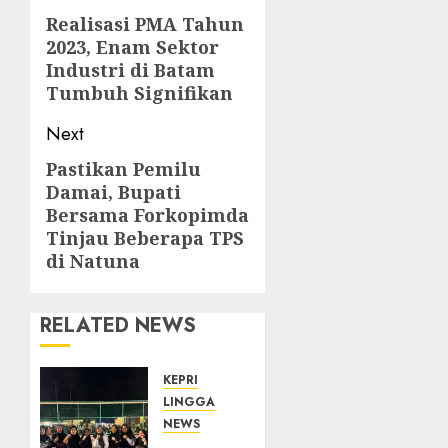
navigation
Realisasi PMA Tahun
Previous
2023, Enam Sektor
post:
Industri di Batam
Tumbuh Signifikan
Next
Pastikan Pemilu
Next
Damai, Bupati
post:
Bersama Forkopimda
Tinjau Beberapa TPS
di Natuna
RELATED NEWS
KEPRI
LINGGA
NEWS