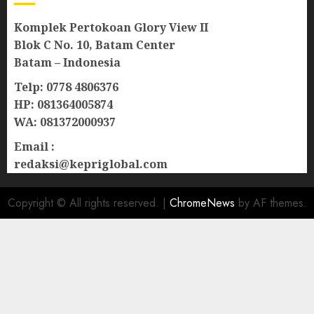
Komplek Pertokoan Glory View II
Blok C No. 10, Batam Center
Batam – Indonesia
Telp: 0778 4806376
HP: 081364005874
WA: 081372000937
Email :
redaksi@kepriglobal.com
Copyright © All rights reserved.
|
ChromeNews
by AF themes.