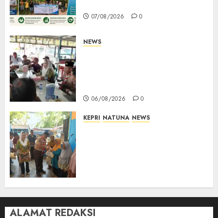
Mempanak Kini Mulus
07/08/2026
0
NEWS
Bangun Komunikasi Tanpa
Sekat, Bupati dan Wakil
Bupati Natuna Ngopi Bersama
Wartawan
06/08/2026
0
KEPRI
NATUNA
NEWS
Dari Ujung Negeri, Tower
Bersama Group Hadir Bawa
Kepedulian Sosial, Bupati Cen
Sui Lan Dorong CSR
Berkelanjutan di Natuna
06/08/2026
0
ALAMAT REDAKSI