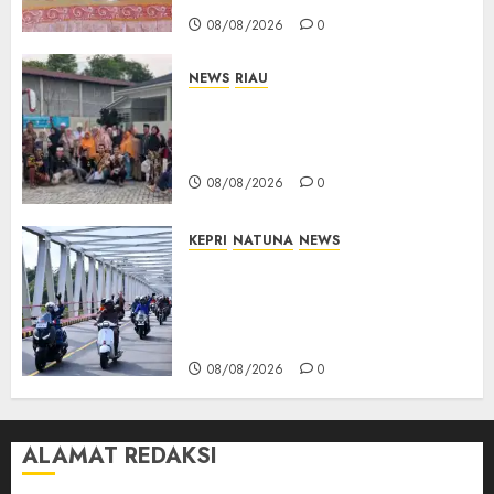
08/08/2026
0
NEWS
RIAU
PT Arara Abadi-AAP Sinarmas
Distrik Merawang Berikan
Bantuan Operasi Gratis
08/08/2026
0
KEPRI
NATUNA
NEWS
Bendera Merah Putih
Berkibar di Jalanan Natuna,
TNI AU Gelorakan Semangat
Kemerdekaan
08/08/2026
0
ALAMAT REDAKSI