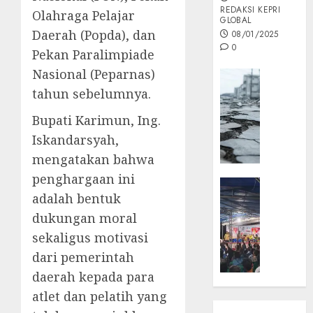
REDAKSI KEPRI
Olahraga Pelajar
GLOBAL
Daerah (Popda), dan
08/01/2025
0
Pekan Paralimpiade
Nasional (Peparnas)
Opini
tahun sebelumnya.
MISI
MAS
Bupati Karimun, Ing.
:
Iskandarsyah,
Mitigas
Antisip
mengatakan bahwa
Megath
penghargaan ini
KEPRI
adalah bentuk
NATUNA
05/12/202
NEWS
dukungan moral
0
Opini
sekaligus motivasi
Masyar
dari pemerintah
Sepem
daerah kepada para
Padati
atlet dan pelatih yang
Kampa
Pasan