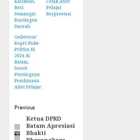
Karimun,
Cetak Atlet
Beri
Pelajar
Semangat
Berprestasi
Kontingen
Daerah
Gubernur
Kepri Buka
POPDA IX
2024 di
Batam,
Soroti
Pentingnya
Pembinaan
Atlet Pelajar
Post
Previous
navigation
Ketua DPRD
Previous
Batam Apresiasi
post:
Bhakti
Bhayangkara