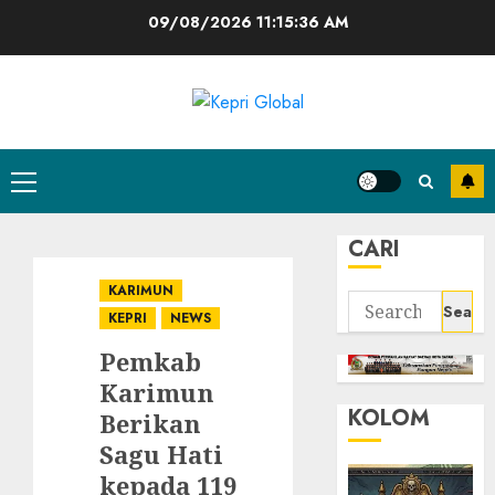
Skip
09/08/2026
11:15:37 AM
to
content
Primary
Menu
CARI
KARIMUN
Search
KEPRI
NEWS
for:
Pemkab
Karimun
KOLOM
Berikan
Sagu Hati
kepada 119