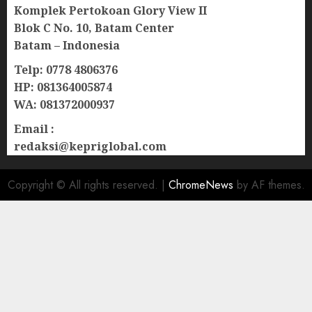
Komplek Pertokoan Glory View II
Blok C No. 10, Batam Center
Batam – Indonesia
Telp: 0778 4806376
HP: 081364005874
WA: 081372000937
Email :
redaksi@kepriglobal.com
Copyright © All rights reserved.
|
ChromeNews
by AF themes.