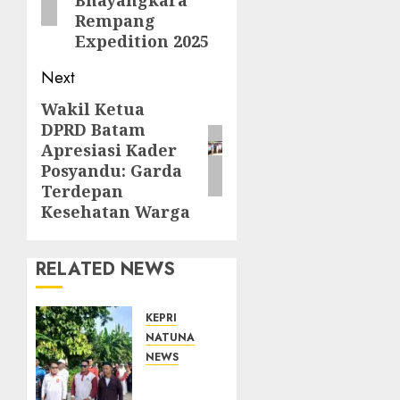
Rempang
Expedition 2025
Next
Wakil Ketua
Next
DPRD Batam
post:
Apresiasi Kader
Posyandu: Garda
Terdepan
Kesehatan Warga
RELATED NEWS
KEPRI
NATUNA
NEWS
Semarak
HUT