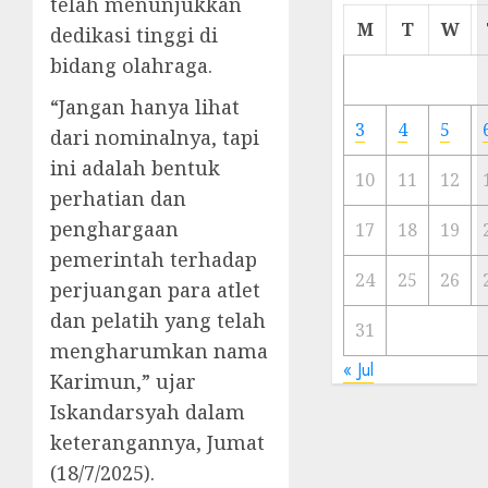
telah menunjukkan
Cermi
M
T
W
dedikasi tinggi di
Meski
bidang olahraga.
Ada
Artis
“Jangan hanya lihat
Ibu
3
4
5
dari nominalnya, tapi
Kota
ini adalah bentuk
10
11
12
23/11/20
perhatian dan
penghargaan
0
17
18
19
pemerintah terhadap
24
25
26
perjuangan para atlet
dan pelatih yang telah
31
mengharumkan nama
« Jul
Karimun,” ujar
Iskandarsyah dalam
keterangannya, Jumat
(18/7/2025).