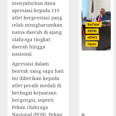
menyalurkan dana
apresiasi kepada 119
atlet berprestasi yang
telah mengharumkan
BATAM
KEPRI
nama daerah di ajang
NEWS
olahraga tingkat
Opini
daerah hingga
nasional.
Ahmad Fakih
Rambe, SH:
Apresiasi dalam
Advokat
bentuk uang sagu hati
Senior
ini diberikan kepada
dengan
atlet peraih medali di
Pengalaman
dan
berbagai kejuaraan
Integritas di
bergengsi, seperti
Dunia
Pekan Olahraga
Hukum
Nasional (PON), Pekan