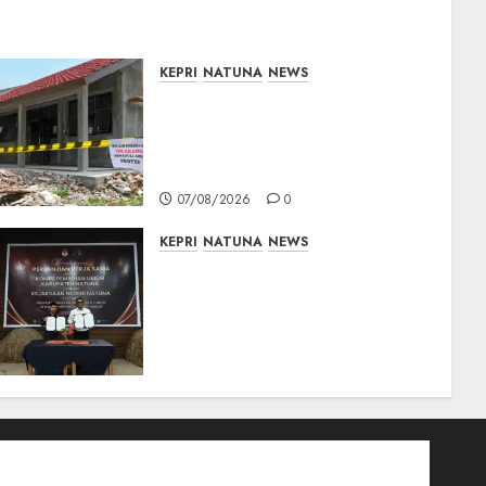
KEPRI
NATUNA
NEWS
Revitalisasi 107 Sekolah
Dimulai, Pemprov Kepri
Prioritaskan Wilayah 3T dan
Sekolah Rusak
07/08/2026
0
KEPRI
NATUNA
NEWS
Kejari Natuna dan KPU Teken
Kerja Sama Lima Tahun,
Perkuat Pendampingan
Hukum Penyelenggaraan
Pemilu
07/08/2026
0