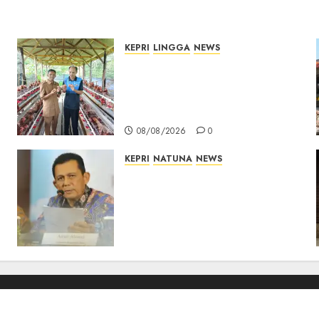
KEPRI
LINGGA
NEWS
Produksi Belum Mampu
Penuhi Pasar, BUMDes Desa
Keton Berharap Dukungan
Penambahan Ayam Petelur
08/08/2026
0
KEPRI
NATUNA
NEWS
Revitalisasi 107 Sekolah di
Kepri Telan Rp97 Miliar,
Pemerintah Prioritaskan
Wilayah 3T untuk Perkuat
Mutu Pendidikan
07/08/2026
0