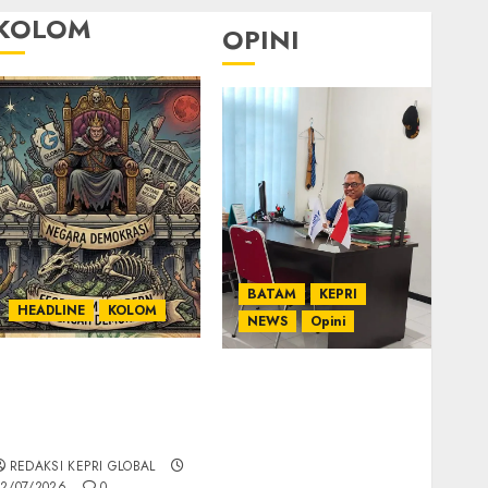
KOLOM
OPINI
BATAM
KEPRI
HEADLINE
KOLOM
NEWS
Opini
KOLOM | Semantik
Ahmad Fakih Rambe,
Kekuasaan dalam
SH: Advokat Senior
Kosa Kata yang
dengan Pengalaman
Berlutut
dan Integritas di
REDAKSI KEPRI GLOBAL
Dunia Hukum
2/07/2026
0