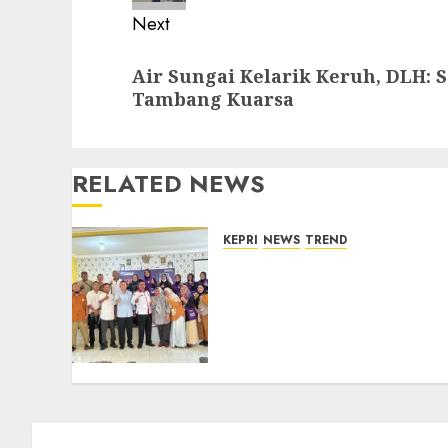
Next
Next
Air Sungai Kelarik Keruh, DLH: 
post:
Tambang Kuarsa
RELATED NEWS
KEPRI
NEWS
TREND
Ombudsman Kepri
Tampung Puluhan
Keluhan Warga Bintan,
Mulai dari Bantuan Sosial,
BBM Solar, Hingga Lampu
Jalan
08/08/2026
0