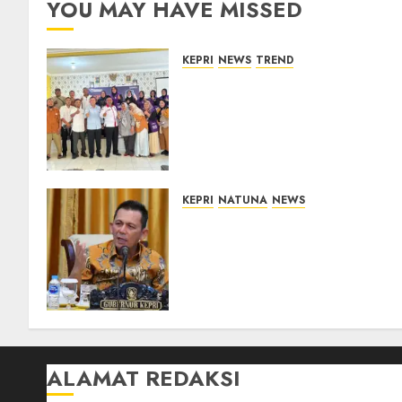
YOU MAY HAVE MISSED
KEPRI
NEWS
TREND
Ombudsman Kepri Tampung
Puluhan Keluhan Warga
Bintan, Mulai dari Bantuan
Sosial, BBM Solar, Hingga
Lampu Jalan
08/08/2026
0
KEPRI
NATUNA
NEWS
Tim Konsultan Kawal
Revitalisasi 107 Sekolah di
Kepri, Pastikan
Pembangunan Berkualitas
dan Tepat Sasaran
07/08/2026
0
ALAMAT REDAKSI