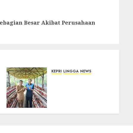
Sebagian Besar Akibat Perusahaan
KEPRI
LINGGA
NEWS
Produksi Belum Mampu
Penuhi Pasar, BUMDes
Desa Keton Berharap
Dukungan Penambahan
Ayam Petelur
08/08/2026
0