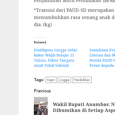
Penjaminan Mutu Pendidikan (BPMP
“Transisi dari PAUD-SD merupakan 
menumbuhkan rasa senang anak dal
dia. (kg)
Related
Disdikpora Lingga Gelar
Sosialisasi P
Rakor Wajib Belajar 13
Literasi dan 
Tahun, Fokus Tangani
Bunda PAUD L
Anak Tidak Sekolah
Pesan kepada
Tags:
Kepri
Lingga
Pendidikan
Post
Previous
navigation
Previous
Wakil Bupati Anambas: Ni
post:
Dibumikan di Setiap As