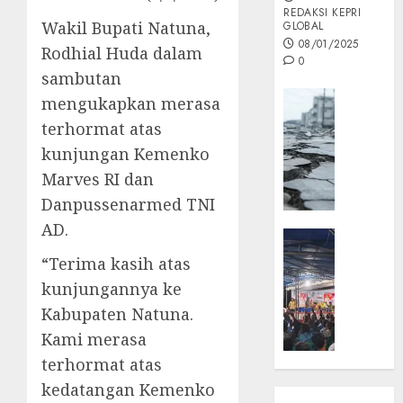
REDAKSI KEPRI
Wakil Bupati Natuna,
GLOBAL
08/01/2025
Rodhial Huda dalam
0
sambutan
Opini
mengukapkan merasa
MISI
terhormat atas
MAS
kunjungan Kemenko
:
Marves RI dan
Mitigas
Antisip
Danpussenarmed TNI
Megath
AD.
KEPRI
NATUNA
“Terima kasih atas
05/12/202
NEWS
kunjungannya ke
0
Opini
Kabupaten Natuna.
Masyar
Kami merasa
Sepem
Padati
terhormat atas
Kampa
kedatangan Kemenko
Pasan