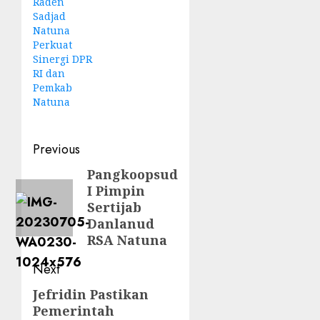
Raden
Sadjad
Natuna
Perkuat
Sinergi DPR
RI dan
Pemkab
Natuna
Post
Previous
navigation
Pangkoopsud
Previous
I Pimpin
post:
Sertijab
Danlanud
RSA Natuna
Next
Jefridin Pastikan
Next
Pemerintah
post: