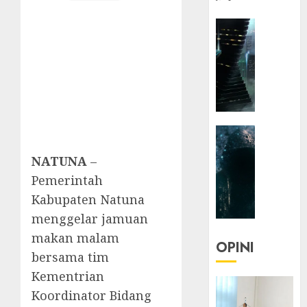
HEADLIN
KOLOM
NASIONA
TEKNOLO
KOLO
|
Parado
HEADLIN
Utopia
KOLOM
NATUNA
–
TEKNOLO
05/06/20
Pemerintah
KOLO
0
|
Kabupaten Natuna
Senjak
menggelar jamuan
Human
makan malam
OPINI
bersama tim
23/03/20
Kementrian
0
Koordinator Bidang