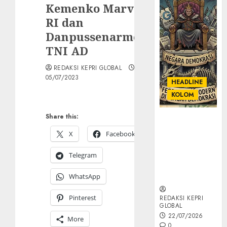
Kemenko Marves
RI dan
Danpussenarmed
TNI AD
REDAKSI KEPRI GLOBAL
05/07/2023
HEADLINE
KOLOM
Share this:
KOLOM |
Semantik
X
Facebook
Kekuasaan
dalam Kosa
Telegram
Kata yang
Berlutut
WhatsApp
Pinterest
REDAKSI KEPRI
GLOBAL
22/07/2026
More
0