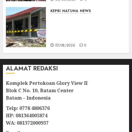
KEPRI
NATUNA
NEWS
Revitalisasi 107 Sekolah
Dimulai, Pemprov Kepri
Prioritaskan Wilayah 3T dan
Sekolah Rusak
07/08/2026
0
ALAMAT REDAKSI
Komplek Pertokoan Glory View II
Blok C No. 10, Batam Center
Batam – Indonesia
Telp: 0778 4806376
HP: 081364005874
WA: 081372000937