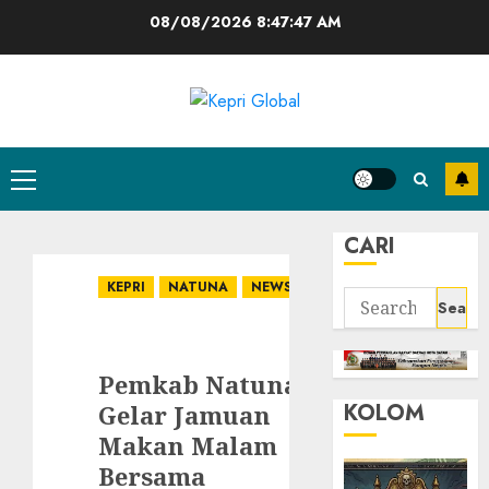
Skip
08/08/2026
8:47:48 AM
to
content
Primary
Menu
CARI
KEPRI
NATUNA
NEWS
Search
for:
Pemkab Natuna
KOLOM
Gelar Jamuan
Makan Malam
Bersama