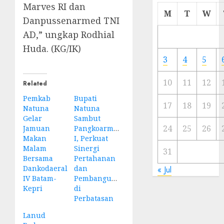
Marves RI dan
Cermi
M
T
W
Danpussenarmed TNI
Meski
Ada
AD,” ungkap Rodhial
Artis
Huda. (KG/IK)
Ibu
3
4
5
Kota
10
11
12
Related
23/11/20
Pemkab
Bupati
0
17
18
19
Natuna
Natuna
Gelar
Sambut
24
25
26
Jamuan
Pangkoarmada
Makan
I, Perkuat
Malam
Sinergi
31
Bersama
Pertahanan
Dankodaeral
dan
« Jul
IV Batam-
Pembangunan
Kepri
di
Perbatasan
Lanud