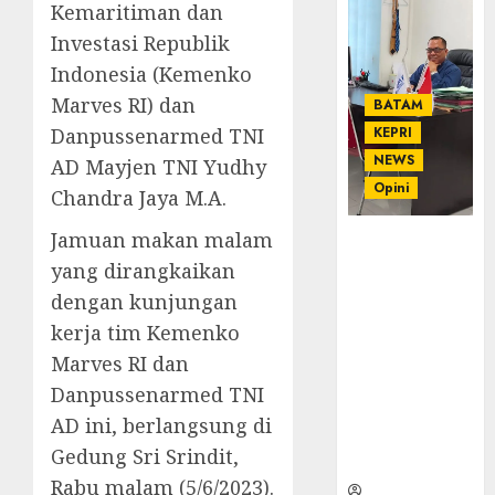
Kemaritiman dan
Investasi Republik
Indonesia (Kemenko
Marves RI) dan
BATAM
Danpussenarmed TNI
KEPRI
NEWS
AD Mayjen TNI Yudhy
Opini
Chandra Jaya M.A.
Jamuan makan malam
Ahmad Fakih
Rambe, SH:
yang dirangkaikan
Advokat
dengan kunjungan
Senior
kerja tim Kemenko
dengan
Marves RI dan
Pengalaman
dan
Danpussenarmed TNI
Integritas di
AD ini, berlangsung di
Dunia
Gedung Sri Srindit,
Hukum
Rabu malam (5/6/2023).