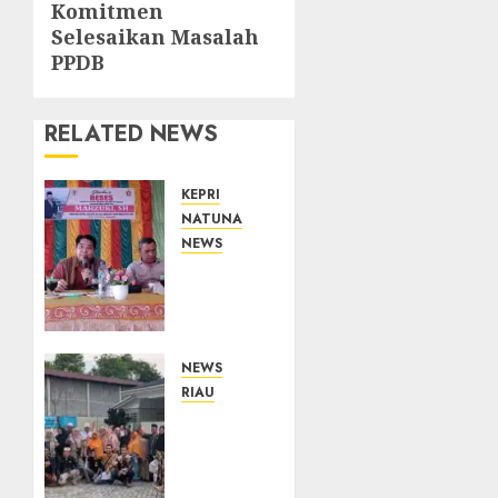
Komitmen
Selesaikan Masalah
PPDB
RELATED NEWS
KEPRI
NATUNA
NEWS
Reses
DPRD
Kepri
di
Natuna
NEWS
Buka
RIAU
Ruang
PT
Aspirasi,
Arara
Warga
Abadi-
Optimistis
AAP