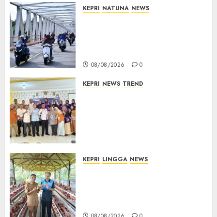
KEPRI
NATUNA
NEWS
Bendera Merah Putih
Berkibar di Jalanan Natuna,
TNI AU Gelorakan Semangat
Kemerdekaan
08/08/2026
0
KEPRI
NEWS
TREND
Ombudsman Kepri Tampung
Puluhan Keluhan Warga
Bintan, Mulai dari Bantuan
Sosial, BBM Solar, Hingga
Lampu Jalan
08/08/2026
0
KEPRI
LINGGA
NEWS
Produksi Belum Mampu
Penuhi Pasar, BUMDes Desa
Keton Berharap Dukungan
Penambahan Ayam Petelur
08/08/2026
0