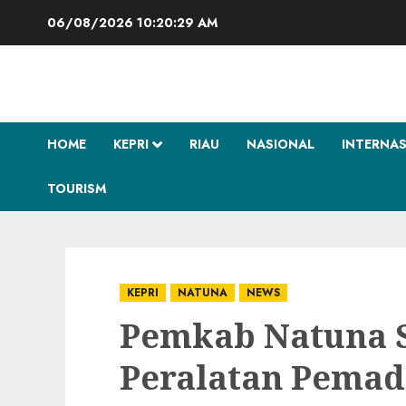
Skip
06/08/2026
10:20:30 AM
to
content
HOME
KEPRI
RIAU
NASIONAL
INTERNA
TOURISM
KEPRI
NATUNA
NEWS
Pemkab Natuna 
Peralatan Pema