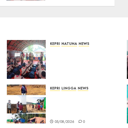
06/08/2026
0
KEPRI
NATUNA
NEWS
Bupati Natuna Lepas
Kontingen Jamnas XII, Titip
Pesan Jaga Nama Baik
Daerah dan Utamakan
Pendidikan
06/08/2026
0
KEPRI
LINGGA
NEWS
Ribuan Pekerja Lokal PT CSA
Kompak Siap Turun ke RDP,
Tegaskan Perusahaan Jadi
Sumber Penghidupan
05/08/2026
0