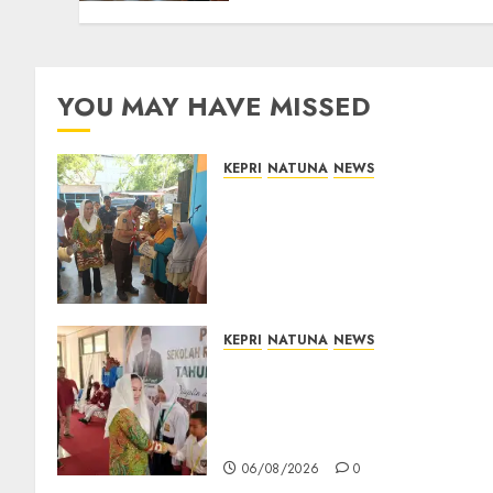
Natuna
06/08/2026
0
YOU MAY HAVE MISSED
KEPRI
NATUNA
NEWS
Dari Ujung Negeri, Tower
Bersama Group Hadir Bawa
Kepedulian Sosial, Bupati
Cen Sui Lan Dorong CSR
Berkelanjutan di Natuna
06/08/2026
0
KEPRI
NATUNA
NEWS
Cen Sui Lan Buka MPLS
Sekolah Rakyat Natuna,
Tanamkan Semangat Raih
Masa Depan Gemilang
06/08/2026
0