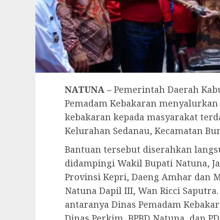
NATUNA –
Pemerintah Daerah Kabu
Pemadam Kebakaran menyalurkan 
kebakaran kepada masyarakat ter
Kelurahan Sedanau, Kecamatan Bung
Bantuan tersebut diserahkan langs
didampingi Wakil Bupati Natuna, J
Provinsi Kepri, Daeng Amhar dan M
Natuna Dapil III, Wan Ricci Saputra
antaranya Dinas Pemadam Kebakara
Dinas Perkim, BPBD Natuna, dan P