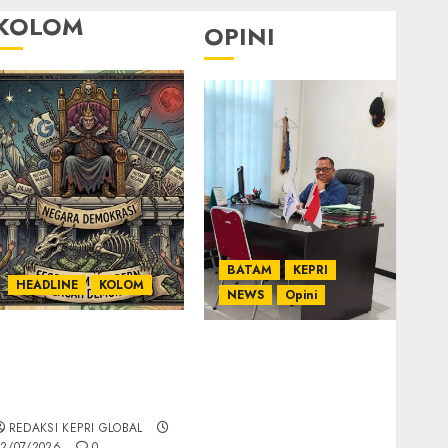
KOLOM
OPINI
BATAM
KEPRI
HEADLINE
KOLOM
NEWS
Opini
KOLOM | Semantik
Ahmad Fakih Rambe,
Kekuasaan dalam
SH: Advokat Senior
Kosa Kata yang
dengan Pengalaman
Berlutut
dan Integritas di
REDAKSI KEPRI GLOBAL
Dunia Hukum
2/07/2026
0