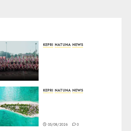
KEPRI
NATUNA
NEWS
16 Putra-Putri Terbaik
Natuna Digembleng Jelang
Jambore Nasional XII 2026,
Wabup Jarmin: Kalian Duta
Daerah
06/08/2026
0
KEPRI
NATUNA
NEWS
Negara Hadir di Perbatasan,
Pembangunan Tanggul
Pulau Kepala Bawa Harapan
Baru bagi Warga
05/08/2026
0