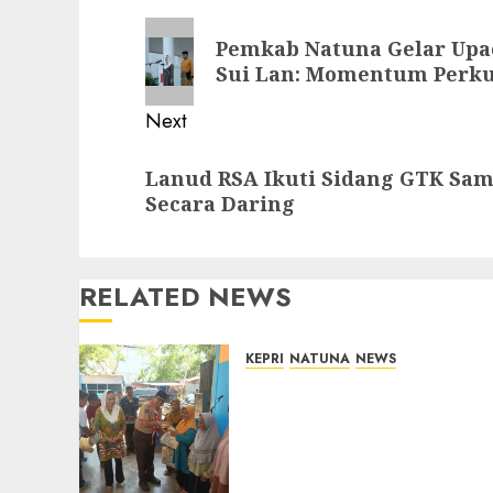
navigation
Previous
Pemkab Natuna Gelar Upac
post:
Sui Lan: Momentum Perk
Next
Next
Lanud RSA Ikuti Sidang GTK Sa
post:
Secara Daring
RELATED NEWS
KEPRI
NATUNA
NEWS
Dari Ujung Negeri, Tower
Bersama Group Hadir
Bawa Kepedulian Sosial,
Bupati Cen Sui Lan Dorong
CSR Berkelanjutan di