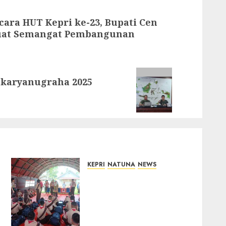
ara HUT Kepri ke-23, Bupati Cen
uat Semangat Pembangunan
mkaryanugraha 2025
KEPRI
NATUNA
NEWS
Bupati Natuna Lepas
Kontingen Jamnas XII,
Titip Pesan Jaga Nama
Baik Daerah dan
Utamakan Pendidikan