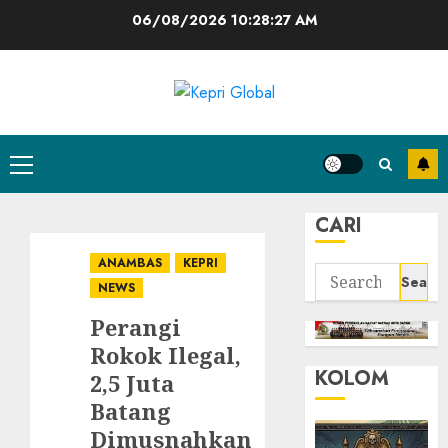
Skip
06/08/2026
10:28:28 AM
to
content
Primary
Menu
CARI
ANAMBAS
KEPRI
Search
NEWS
for:
Perangi
Rokok Ilegal,
KOLOM
2,5 Juta
Batang
Dimusnahkan