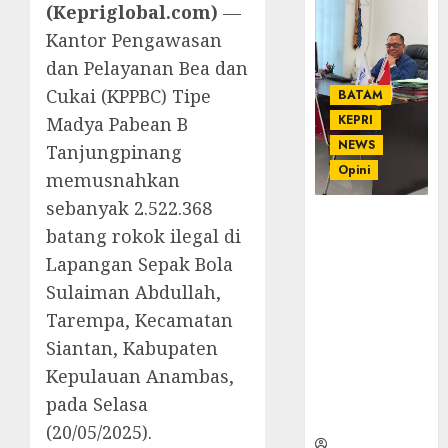
(Kepriglobal.com)
—
Kantor Pengawasan
dan Pelayanan Bea dan
Cukai (KPPBC) Tipe
BATAM
KEPRI
Madya Pabean B
NEWS
Tanjungpinang
Opini
memusnahkan
sebanyak 2.522.368
Ahmad Fakih
batang rokok ilegal di
Rambe, SH:
Lapangan Sepak Bola
Advokat
Senior
Sulaiman Abdullah,
dengan
Tarempa, Kecamatan
Pengalaman
Siantan, Kabupaten
dan
Kepulauan Anambas,
Integritas di
Dunia
pada Selasa
Hukum
(20/05/2025).