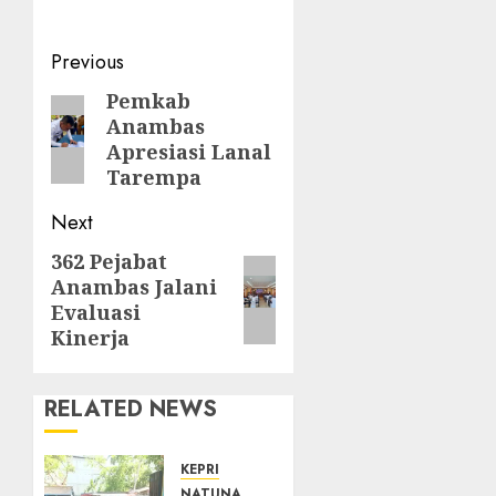
Post
Previous
navigation
Pemkab
Previous
Anambas
post:
Apresiasi Lanal
Tarempa
Next
362 Pejabat
Next
Anambas Jalani
post:
Evaluasi
Kinerja
RELATED NEWS
KEPRI
NATUNA