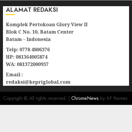
ALAMAT REDAKSI
Komplek Pertokoan Glory View II
Blok C No. 10, Batam Center
Batam – Indonesia
Telp: 0778 4806376
HP: 081364005874
WA: 081372000937
Email :
redaksi@kepriglobal.com
Copyright © All rights reserved.
|
ChromeNews
by AF themes.