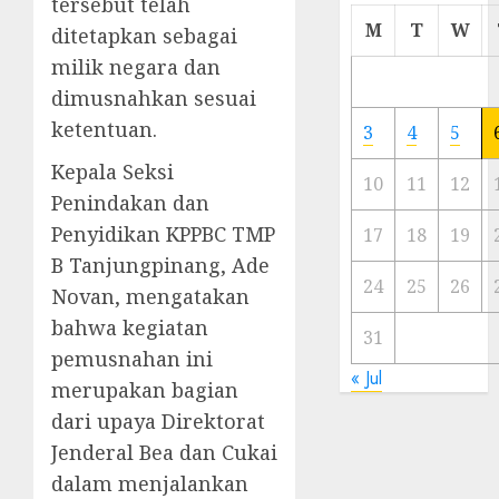
tersebut telah
Cermi
M
T
W
ditetapkan sebagai
Meski
milik negara dan
Ada
Artis
dimusnahkan sesuai
Ibu
ketentuan.
3
4
5
Kota
Kepala Seksi
10
11
12
23/11/20
Penindakan dan
Penyidikan KPPBC TMP
0
17
18
19
B Tanjungpinang, Ade
24
25
26
Novan, mengatakan
bahwa kegiatan
31
pemusnahan ini
« Jul
merupakan bagian
dari upaya Direktorat
Jenderal Bea dan Cukai
dalam menjalankan