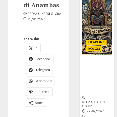
di Anambas
REDAKSI KEPRI GLOBAL
20/05/2025
Share this:
HEADLINE
X
KOLOM
Facebook
KOLOM |
Semantik
Telegram
Kekuasaan
dalam Kosa
WhatsApp
Kata yang
Berlutut
Pinterest
REDAKSI KEPRI
More
GLOBAL
22/07/2026
0