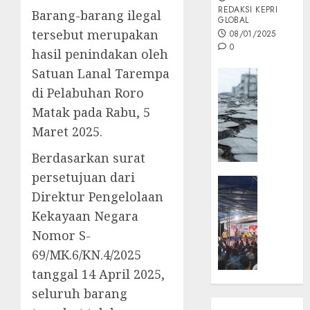
REDAKSI KEPRI
Barang-barang ilegal
GLOBAL
tersebut merupakan
08/01/2025
0
hasil penindakan oleh
Satuan Lanal Tarempa
Opini
di Pelabuhan Roro
MISI
MAS
Matak pada Rabu, 5
:
Maret 2025.
Mitigas
Antisip
Berdasarkan surat
Megath
persetujuan dari
KEPRI
Direktur Pengelolaan
NATUNA
05/12/202
NEWS
Kekayaan Negara
0
Opini
Nomor S-
Masyar
69/MK.6/KN.4/2025
Sepem
tanggal 14 April 2025,
Padati
seluruh barang
Kampa
Pasan