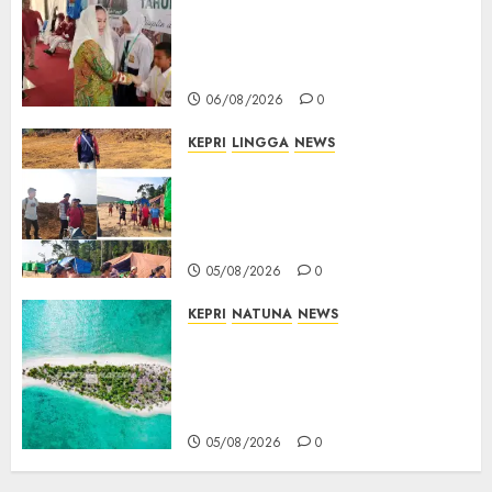
Sekolah Rakyat Natuna,
Tanamkan Semangat Raih
Masa Depan Gemilang
06/08/2026
0
KEPRI
LINGGA
NEWS
Ribuan Pekerja Lokal PT CSA
Kompak Siap Turun ke RDP,
Tegaskan Perusahaan Jadi
Sumber Penghidupan
05/08/2026
0
KEPRI
NATUNA
NEWS
Negara Hadir di Perbatasan,
Pembangunan Tanggul Pulau
Kepala Bawa Harapan Baru
bagi Warga
05/08/2026
0