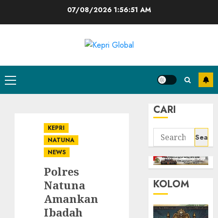
Skip
07/08/2026
1:56:52 AM
to
content
Primary
Menu
CARI
KEPRI
Search
NATUNA
for:
NEWS
Polres
KOLOM
Natuna
Amankan
Ibadah