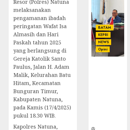
Resor (Polres) Natuna
melaksanakan
pengamanan ibadah
peringatan Wafat Isa
BATAM
Almasih dan Hari
KEPRI
Paskah tahun 2025
NEWS
Opini
yang berlangsung di
Gereja Katolik Santo
Ahmad Fakih
Paulus, Jalan H. Adam
Rambe, SH:
Malik, Kelurahan Batu
Advokat
Hitam, Kecamatan
Senior
dengan
Bunguran Timur,
Pengalaman
Kabupaten Natuna,
dan
pada Kamis (17/4/2025)
Integritas di
pukul 18.30 WIB.
Dunia
Hukum
Kapolres Natuna,