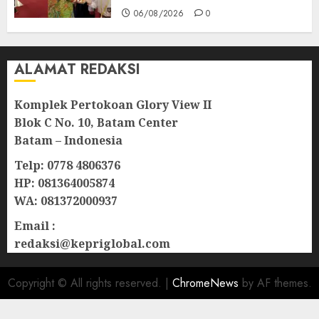
06/08/2026
0
ALAMAT REDAKSI
Komplek Pertokoan Glory View II
Blok C No. 10, Batam Center
Batam – Indonesia
Telp: 0778 4806376
HP: 081364005874
WA: 081372000937
Email :
redaksi@kepriglobal.com
Copyright © All rights reserved.
|
ChromeNews
by AF themes.