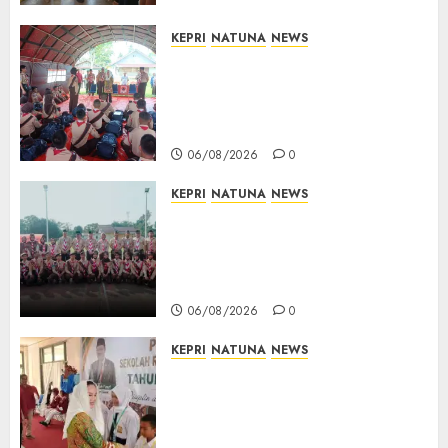
06/08/2026
0
KEPRI
NATUNA
NEWS
Bupati Natuna Lepas
Kontingen Jamnas XII, Titip
Pesan Jaga Nama Baik Daerah
dan Utamakan Pendidikan
06/08/2026
0
KEPRI
NATUNA
NEWS
16 Putra-Putri Terbaik Natuna
Digembleng Jelang Jambore
Nasional XII 2026, Wabup
Jarmin: Kalian Duta Daerah
06/08/2026
0
KEPRI
NATUNA
NEWS
Cen Sui Lan Buka MPLS
Sekolah Rakyat Natuna,
Tanamkan Semangat Raih
Masa Depan Gemilang