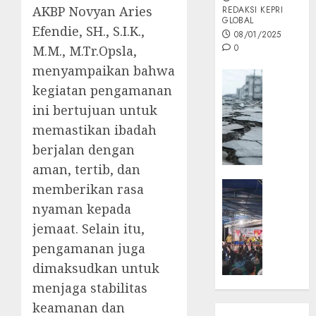
AKBP Novyan Aries
REDAKSI KEPRI
GLOBAL
Efendie, SH., S.I.K.,
08/01/2025
0
M.M., M.Tr.Opsla,
menyampaikan bahwa
Opini
kegiatan pengamanan
MISI
ini bertujuan untuk
MAS
:
memastikan ibadah
Mitigas
berjalan dengan
Antisip
aman, tertib, dan
Megath
KEPRI
memberikan rasa
NATUNA
05/12/202
nyaman kepada
NEWS
jemaat. Selain itu,
0
Opini
pengamanan juga
Masyar
dimaksudkan untuk
Sepem
Padati
menjaga stabilitas
Kampa
keamanan dan
Pasan