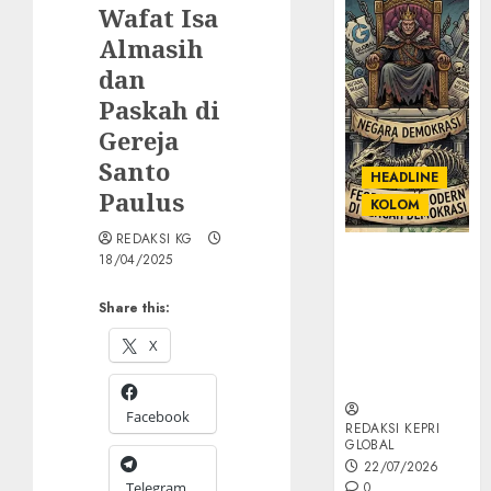
Wafat Isa
Almasih
dan
Paskah di
Gereja
Santo
HEADLINE
Paulus
KOLOM
REDAKSI KG
KOLOM |
18/04/2025
Semantik
Kekuasaan
Share this:
dalam Kosa
X
Kata yang
Berlutut
Facebook
REDAKSI KEPRI
GLOBAL
22/07/2026
Telegram
0