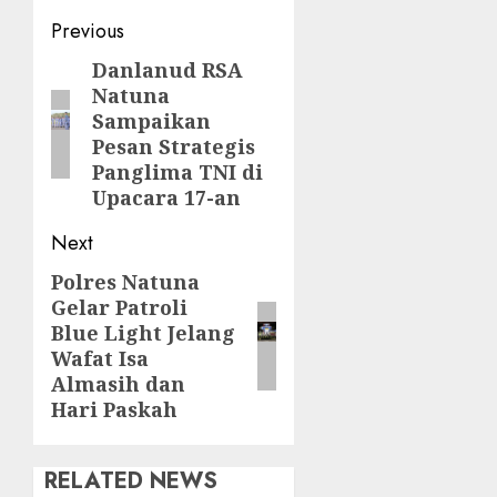
Post
Previous
navigation
Danlanud RSA
Previous
Natuna
post:
Sampaikan
Pesan Strategis
Panglima TNI di
Upacara 17-an
Next
Polres Natuna
Next
Gelar Patroli
post:
Blue Light Jelang
Wafat Isa
Almasih dan
Hari Paskah
RELATED NEWS