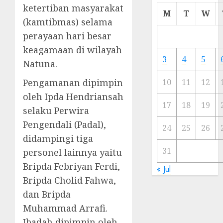
ketertiban masyarakat
Cermi
M
T
W
Meski
(kamtibmas) selama
Ada
perayaan hari besar
Artis
keagamaan di wilayah
Ibu
3
4
5
Natuna.
Kota
Pengamanan dipimpin
10
11
12
23/11/20
oleh Ipda Hendriansah
0
17
18
19
selaku Perwira
Pengendali (Padal),
24
25
26
didampingi tiga
31
personel lainnya yaitu
Bripda Febriyan Ferdi,
« Jul
Bripda Cholid Fahwa,
dan Bripda
Muhammad Arrafi.
Ibadah dipimpin oleh