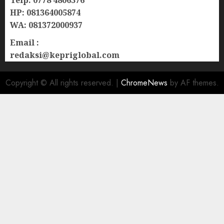
Telp: 0778 4806376
HP: 081364005874
WA: 081372000937
Email :
redaksi@kepriglobal.com
Copyright © All rights reserved.
|
ChromeNews
by AF themes.