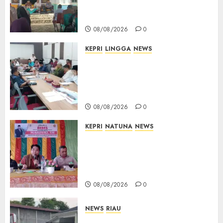
Cempaka Putih hingga Akses
Air Lengit–Selemam
08/08/2026
0
KEPRI
LINGGA
NEWS
Polemik Lahan PT CSA, Kades
Limbung Tegas: Tak Akan
Teken Surat Tanah Tanpa
Bukti Sah
08/08/2026
0
KEPRI
NATUNA
NEWS
Reses DPRD Kepri di Natuna
Buka Ruang Aspirasi, Warga
Optimistis Usulan
Pembangunan Diperjuangkan
08/08/2026
0
NEWS
RIAU
PT Arara Abadi-AAP Sinarmas