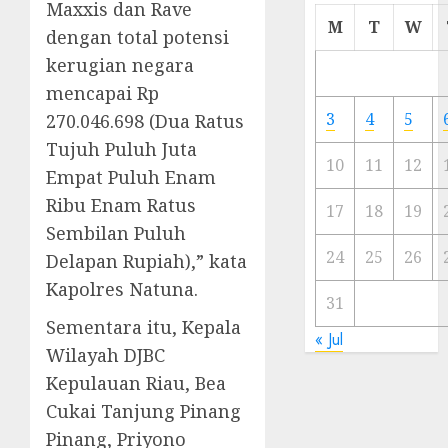
Maxxis dan Rave
Cermi
M
T
W
dengan total potensi
Meski
kerugian negara
Ada
Artis
mencapai Rp
Ibu
3
4
5
270.046.698 (Dua Ratus
Kota
Tujuh Puluh Juta
10
11
12
Empat Puluh Enam
23/11/20
Ribu Enam Ratus
0
17
18
19
Sembilan Puluh
24
25
26
Delapan Rupiah),” kata
Kapolres Natuna.
31
Sementara itu, Kepala
« Jul
Wilayah DJBC
Kepulauan Riau, Bea
Cukai Tanjung Pinang
Pinang, Priyono