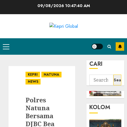
Skip
09/08/2026
10:47:41 AM
to
content
Primary
Menu
CARI
KEPRI
NATUNA
Search
NEWS
for:
Polres
KOLOM
Natuna
Bersama
DJBC Bea