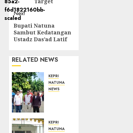
Target
Next
Next
Bupati Natuna
Sambut Kedatangan
post:
Ustadz Das’ad Latif
RELATED NEWS
KEPRI
NATUNA
NEWS
Semarak
HUT
ke-19
Desa
Selading,
KEPRI
Marzuki
NATUNA