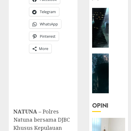
HEADLIN
Telegram
KOLOM
NASIONA
WhatsApp
TEKNOLO
Pinterest
KOLO
|
More
Parado
HEADLIN
Utopia
KOLOM
TEKNOLO
05/06/20
KOLO
0
|
Senjak
Human
OPINI
23/03/20
NATUNA –
Polres
Natuna bersama DJBC
0
Khusus Kepulauan