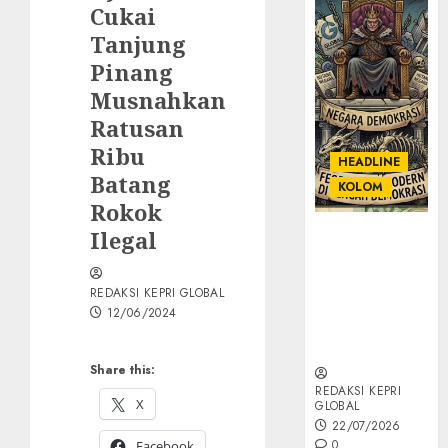
Cukai
Tanjung
Pinang
Musnahkan
Ratusan
Ribu
HEADLINE
Batang
KOLOM
Rokok
Ilegal
KOLOM |
Semantik
Kekuasaan
REDAKSI KEPRI GLOBAL
dalam Kosa
12/06/2024
Kata yang
Berlutut
Share this:
REDAKSI KEPRI
X
GLOBAL
22/07/2026
0
Facebook