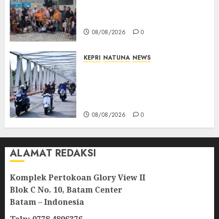
Distrik Merawang Berikan
Bantuan Operasi Gratis
08/08/2026
0
KEPRI
NATUNA
NEWS
Bendera Merah Putih
Berkibar di Jalanan Natuna,
TNI AU Gelorakan Semangat
Kemerdekaan
08/08/2026
0
ALAMAT REDAKSI
Komplek Pertokoan Glory View II
Blok C No. 10, Batam Center
Batam – Indonesia