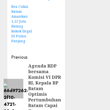
Bea Cukai
Batam
Amankan
1,12 Juta
Batang
Rokok Ilegal
Di Pulau
Panjang
Post
Previous
navigation
Agenda RDP
Previous
bersama
post:
Komisi VI DPR
RI, Kepala BP
Batam
Optimis
Pertumbuhan
Batam Capai