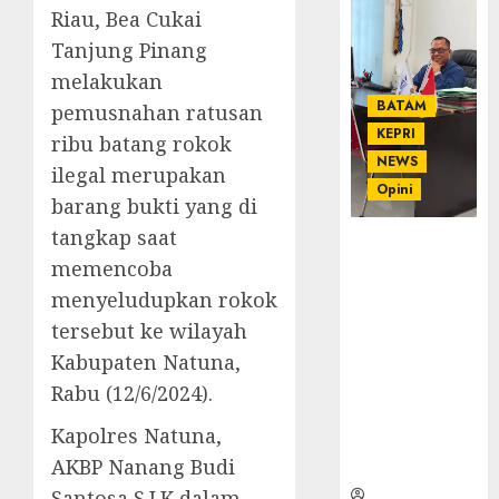
Riau, Bea Cukai
Tanjung Pinang
melakukan
BATAM
pemusnahan ratusan
KEPRI
ribu batang rokok
NEWS
ilegal merupakan
Opini
barang bukti yang di
tangkap saat
Ahmad Fakih
memencoba
Rambe, SH:
Advokat
menyeludupkan rokok
Senior
tersebut ke wilayah
dengan
Kabupaten Natuna,
Pengalaman
Rabu (12/6/2024).
dan
Integritas di
Kapolres Natuna,
Dunia
AKBP Nanang Budi
Hukum
Santosa S.I.K dalam