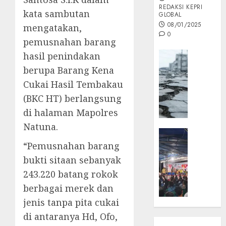
REDAKSI KEPRI
kata sambutan
GLOBAL
08/01/2025
mengatakan,
0
pemusnahan barang
Opini
hasil penindakan
MISI
berupa Barang Kena
MAS
Cukai Hasil Tembakau
:
(BKC HT) berlangsung
Mitigas
di halaman Mapolres
Antisip
Megath
Natuna.
KEPRI
NATUNA
“Pemusnahan barang
05/12/202
NEWS
bukti sitaan sebanyak
0
Opini
243.220 batang rokok
Masyar
berbagai merek dan
Sepem
jenis tanpa pita cukai
Padati
Kampa
di antaranya Hd, Ofo,
Pasan