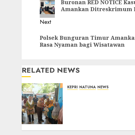
Buronan RED NOTICE Kasus
post:
Amankan Ditreskrimum P
Next
Next
Polsek Bunguran Timur Amankan
post:
Rasa Nyaman bagi Wisatawan
RELATED NEWS
KEPRI
NATUNA
NEWS
Dari Ujung Negeri, Tower
Bersama Group Hadir
Bawa Kepedulian Sosial,
Bupati Cen Sui Lan Dorong
CSR Berkelanjutan di
Natuna