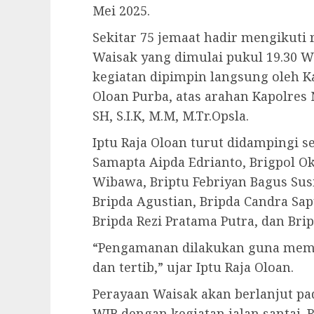
Mei 2025.
Sekitar 75 jemaat hadir mengikuti 
Waisak yang dimulai pukul 19.30 
kegiatan dipimpin langsung oleh K
Oloan Purba, atas arahan Kapolres
SH, S.I.K, M.M, M.Tr.Opsla.
Iptu Raja Oloan turut didampingi se
Samapta Aipda Edrianto, Brigpol O
Wibawa, Briptu Febriyan Bagus Sus
Bripda Agustian, Bripda Candra Sa
Bripda Rezi Pratama Putra, dan Bri
“Pengamanan dilakukan guna memas
dan tertib,” ujar Iptu Raja Oloan.
Perayaan Waisak akan berlanjut pad
WIB dengan kegiatan jalan santai. R