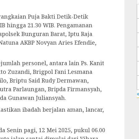
rangkaian Puja Bakti Detik-Detik
WIB hingga 21.30 WIB. Pengamanan
apolsek Bunguran Barat, Iptu Raja
 Natuna AKBP Novyan Aries Efendie,
jumlah personel, antara lain Ps. Kanit
kto Zuzandi, Brigpol Fani Lesmana
ilo, Briptu Said Rudy Dermawan,
putra Parlaungan, Bripda Firmansyah,
«
pda Gunawan Juliansyah.
tikan ibadah berjalan aman, lancar,
a Senin pagi, 12 Mei 2025, pukul 06.00
ute jalan santai dimulai dari Vihara