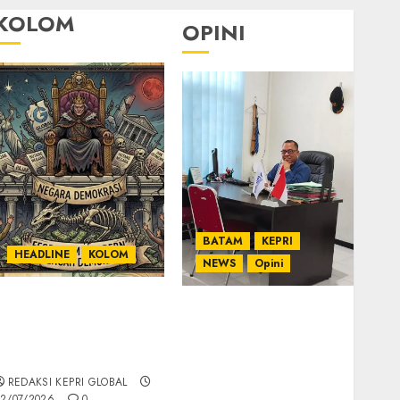
KOLOM
OPINI
BATAM
KEPRI
HEADLINE
KOLOM
NEWS
Opini
KOLOM | Semantik
Ahmad Fakih Rambe,
Kekuasaan dalam
SH: Advokat Senior
Kosa Kata yang
dengan Pengalaman
Berlutut
dan Integritas di
REDAKSI KEPRI GLOBAL
Dunia Hukum
2/07/2026
0