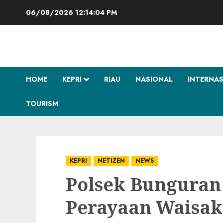
Skip
06/08/2026
12:14:06 PM
to
content
HOME
KEPRI
RIAU
NASIONAL
INTERNA
TOURISM
KEPRI
NETIZEN
NEWS
Polsek Bungura
Perayaan Waisak 