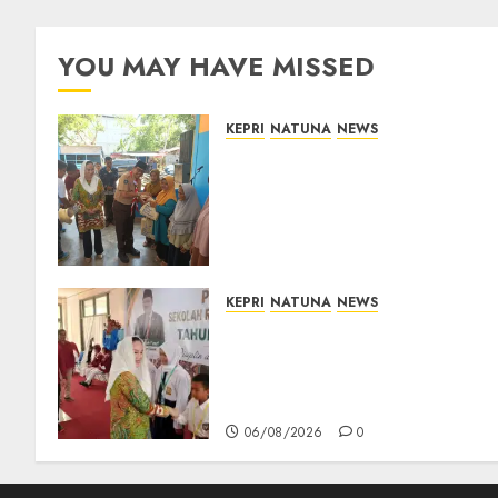
06/08/2026
0
YOU MAY HAVE MISSED
KEPRI
NATUNA
NEWS
Dari Ujung Negeri, Tower
Bersama Group Hadir Bawa
Kepedulian Sosial, Bupati
Cen Sui Lan Dorong CSR
Berkelanjutan di Natuna
06/08/2026
0
KEPRI
NATUNA
NEWS
Cen Sui Lan Buka MPLS
Sekolah Rakyat Natuna,
Tanamkan Semangat Raih
Masa Depan Gemilang
06/08/2026
0