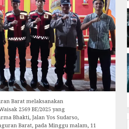
uran Barat melaksanakan
Waisak 2569 BE/2025 yang
rma Bhakti, Jalan Yos Sudarso,
guran Barat, pada Minggu malam, 11