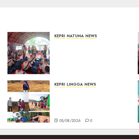
KEPRI
NATUNA
NEWS
Bupati Natuna Lepas
Kontingen Jamnas XII, Titip
Pesan Jaga Nama Baik
Daerah dan Utamakan
Pendidikan
06/08/2026
0
KEPRI
LINGGA
NEWS
Ribuan Pekerja Lokal PT CSA
Kompak Siap Turun ke RDP,
Tegaskan Perusahaan Jadi
Sumber Penghidupan
05/08/2026
0