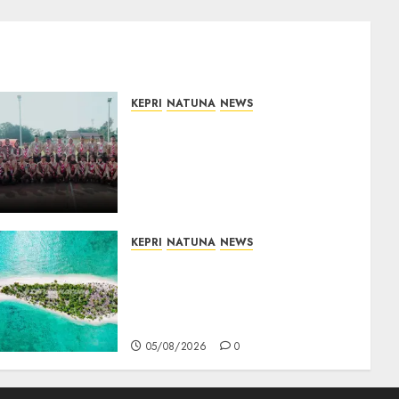
KEPRI
NATUNA
NEWS
16 Putra-Putri Terbaik
Natuna Digembleng Jelang
Jambore Nasional XII 2026,
Wabup Jarmin: Kalian Duta
Daerah
06/08/2026
0
KEPRI
NATUNA
NEWS
Negara Hadir di Perbatasan,
Pembangunan Tanggul
Pulau Kepala Bawa Harapan
Baru bagi Warga
05/08/2026
0