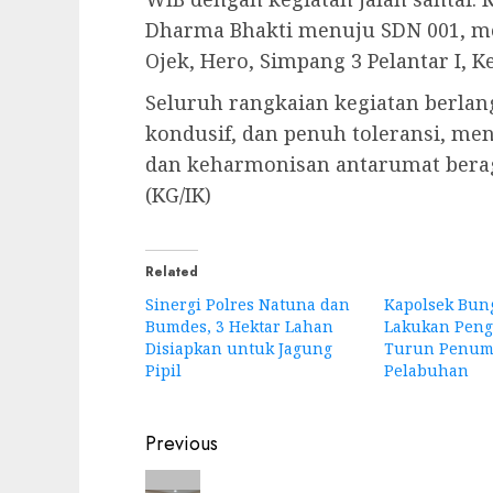
Dharma Bhakti menuju SDN 001, mel
Ojek, Hero, Simpang 3 Pelantar I, K
Seluruh rangkaian kegiatan berla
kondusif, dan penuh toleransi, m
dan keharmonisan antarumat berag
(KG/IK)
Related
Sinergi Polres Natuna dan
Kapolsek Bun
Bumdes, 3 Hektar Lahan
Lakukan Pen
Disiapkan untuk Jagung
Turun Penum
Pipil
Pelabuhan
Post
Previous
navigation
Previous