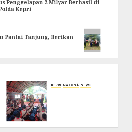
 Penggelapan 2 Milyar Berhasil di
olda Kepri
 Pantai Tanjung, Berikan
KEPRI
NATUNA
NEWS
Bupati Natuna Lepas
Kontingen Jamnas XII,
Titip Pesan Jaga Nama
Baik Daerah dan
Utamakan Pendidikan
06/08/2026
0