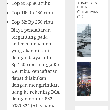
Top 8:
Rp 800 ribu
REDAKSI KEPRI
GLOBAL
Top 16:
Rp 450 ribu
08/01/2025
0
Top 32:
Rp 250 ribu
Opini
Biaya pendaftaran
MISI
tergantung pada
MAS
kriteria turnamen
:
Mitigas
yang akan diikuti,
Antisip
dengan biaya antara
Megath
Rp 150 ribu hingga Rp
KEPRI
NATUNA
250 ribu. Pendaftaran
05/12/202
NEWS
dapat dilakukan
0
Opini
dengan mengirimkan
Masyar
uang ke rekening BCA
Sepem
dengan nomor 852
Padati
Kampa
0380 524 (Atas nama
Pasan