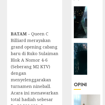
HEADLIN
KOLOM
NASIONA
TEKNOLO
KOLO
BATAM
– Queen C
|
Billiard merayakan
Parado
HEADLIN
Utopia
grand opening cabang
KOLOM
baru di Ruko Sulaiman
TEKNOLO
05/06/20
Blok A Nomor 4-6
KOLO
0
(Seberang M2 KTV)
|
Senjak
dengan
Human
menyelenggarakan
OPINI
turnamen nineball.
23/03/20
Acara ini menawarkan
0
total hadiah sebesar