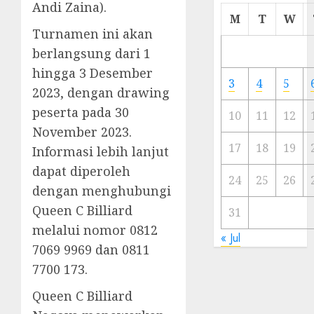
Andi Zaina).
Cermi
M
T
W
Meski
Turnamen ini akan
Ada
berlangsung dari 1
Artis
hingga 3 Desember
Ibu
3
4
5
Kota
2023, dengan drawing
peserta pada 30
10
11
12
23/11/20
November 2023.
0
17
18
19
Informasi lebih lanjut
dapat diperoleh
24
25
26
dengan menghubungi
Queen C Billiard
31
melalui nomor 0812
« Jul
7069 9969 dan 0811
7700 173.
Queen C Billiard