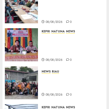
Limbung Tegas: Tak Akan
Teken Surat Tanah Tanpa
Bukti Sah
08/08/2026
0
KEPRI
NATUNA
NEWS
Reses DPRD Kepri di Natuna
Buka Ruang Aspirasi, Warga
Optimistis Usulan
Pembangunan Diperjuangkan
08/08/2026
0
NEWS
RIAU
PT Arara Abadi-AAP Sinarmas
Distrik Merawang Berikan
Bantuan Operasi Gratis
08/08/2026
0
KEPRI
NATUNA
NEWS