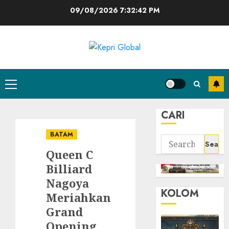
Skip
09/08/2026
7:32:43 PM
to
content
Primary
Menu
CARI
BATAM
Search
Queen C
for:
Billiard
Nagoya
KOLOM
Meriahkan
Grand
Opening