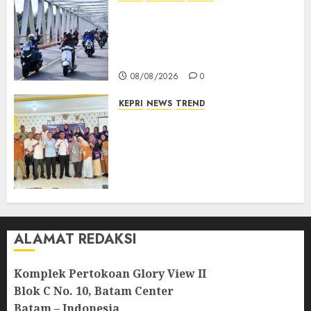
Bendera Merah Putih
Berkibar di Jalanan Natuna,
TNI AU Gelorakan Semangat
Kemerdekaan
08/08/2026
0
KEPRI
NEWS
TREND
Ombudsman Kepri Tampung
Puluhan Keluhan Warga
Bintan, Mulai dari Bantuan
Sosial, BBM Solar, Hingga
Lampu Jalan
08/08/2026
0
ALAMAT REDAKSI
Komplek Pertokoan Glory View II
Blok C No. 10, Batam Center
Batam – Indonesia