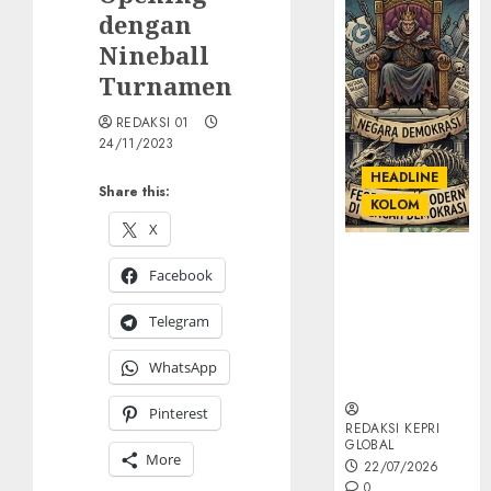
dengan
Nineball
Turnamen
REDAKSI 01
24/11/2023
HEADLINE
Share this:
KOLOM
X
KOLOM |
Facebook
Semantik
Kekuasaan
Telegram
dalam Kosa
Kata yang
WhatsApp
Berlutut
Pinterest
REDAKSI KEPRI
GLOBAL
More
22/07/2026
0