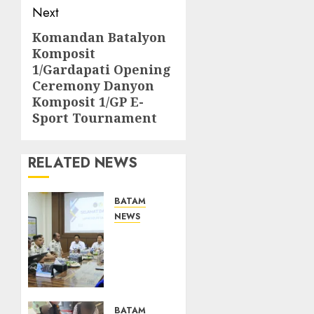
Next
Komandan Batalyon
Next
Komposit
post:
1/Gardapati Opening
Ceremony Danyon
Komposit 1/GP E-
Sport Tournament
RELATED NEWS
BATAM
NEWS
Deputi
Imigrasi
dan
Pemasyarakatan
Kemenko
Kumham
BATAM