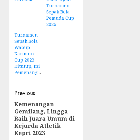
Turnamen
Sepak Bola
Pemuda Cup
2026
Turnamen
Sepak Bola
Wabup
Karimun
Cup 2023
Ditutup, Ini
Pemenangnya
Post
Previous
navigation
Kemenangan
Previous
Gemilang, Lingga
post:
Raih Juara Umum di
Kejurda Atletik
Kepri 2023