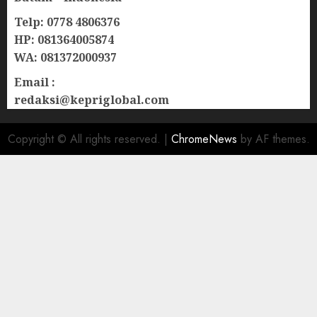
Telp: 0778 4806376
HP: 081364005874
WA: 081372000937
Email :
redaksi@kepriglobal.com
Copyright © All rights reserved.
|
ChromeNews
by AF themes.