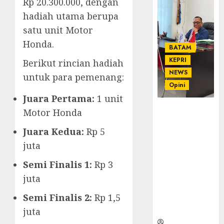
Rp 20.300.000, dengan
hadiah utama berupa
satu unit Motor
Honda.
BATAM
KEPRI
Berikut rincian hadiah
NEWS
untuk para pemenang:
Opini
Juara Pertama:
1 unit
Ahmad Fakih
Motor Honda
Rambe, SH:
Juara Kedua:
Rp 5
Advokat
Senior
juta
dengan
Semi Finalis 1:
Rp 3
Pengalaman
dan
juta
Integritas di
Semi Finalis 2:
Rp 1,5
Dunia
Hukum
juta