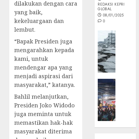
dilakukan dengan cara
REDAKSI KEPRI
GLOBAL
yang baik,
08/01/2025
kekeluargaan dan
0
lembut.
Opini
“Bapak Presiden juga
MISI
MAS
mengarahkan kepada
:
kami, untuk
Mitigas
mendengar apa yang
Antisip
menjadi aspirasi dari
Megath
KEPRI
masyarakat,” katanya.
NATUNA
05/12/202
NEWS
Bahlil melanjutkan,
0
Opini
Presiden Joko Widodo
Masyar
juga meminta untuk
Sepem
memastikan hak-hak
Padati
masyarakat diterima
Kampa
Pasan