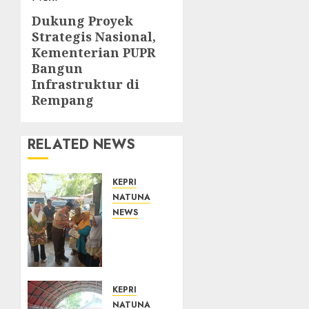
Dukung Proyek
Next
Strategis Nasional,
post:
Kementerian PUPR
Bangun
Infrastruktur di
Rempang
RELATED NEWS
KEPRI
NATUNA
NEWS
Dari
Ujung
Negeri,
Tower
Bersama
KEPRI
Group
NATUNA