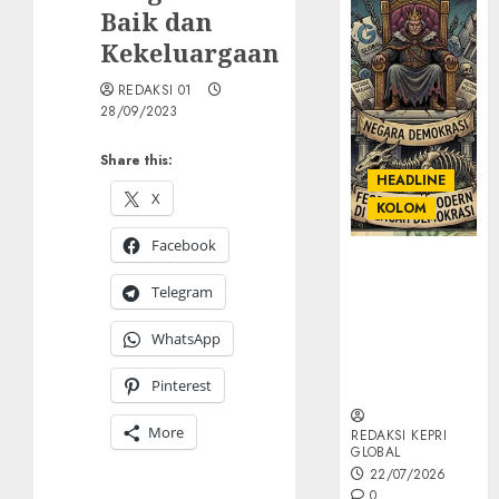
Baik dan
Kekeluargaan
REDAKSI 01
28/09/2023
Share this:
HEADLINE
X
KOLOM
Facebook
KOLOM |
Semantik
Telegram
Kekuasaan
dalam Kosa
WhatsApp
Kata yang
Pinterest
Berlutut
More
REDAKSI KEPRI
GLOBAL
22/07/2026
0