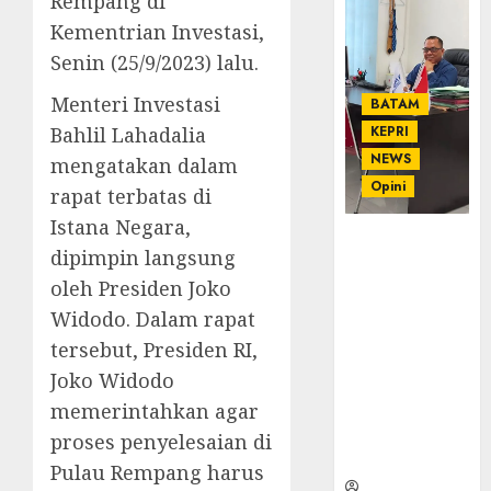
Rempang di
Kementrian Investasi,
Senin (25/9/2023) lalu.
Menteri Investasi
BATAM
Bahlil Lahadalia
KEPRI
NEWS
mengatakan dalam
Opini
rapat terbatas di
Istana Negara,
Ahmad Fakih
dipimpin langsung
Rambe, SH:
oleh Presiden Joko
Advokat
Senior
Widodo. Dalam rapat
dengan
tersebut, Presiden RI,
Pengalaman
Joko Widodo
dan
memerintahkan agar
Integritas di
Dunia
proses penyelesaian di
Hukum
Pulau Rempang harus