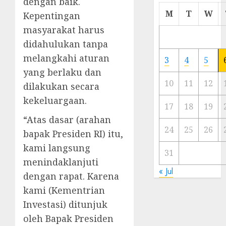
dengan baik.
Cermi
M
T
W
Kepentingan
Meski
masyarakat harus
Ada
didahulukan tanpa
Artis
Ibu
melangkahi aturan
3
4
5
Kota
yang berlaku dan
10
11
12
dilakukan secara
23/11/20
kekeluargaan.
0
17
18
19
“Atas dasar (arahan
24
25
26
bapak Presiden RI) itu,
kami langsung
31
menindaklanjuti
« Jul
dengan rapat. Karena
kami (Kementrian
Investasi) ditunjuk
oleh Bapak Presiden