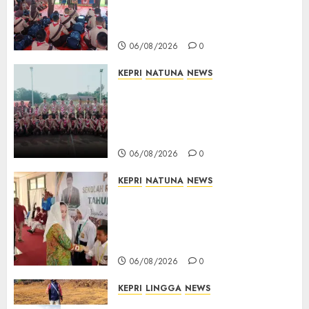
Pesan Jaga Nama Baik Daerah
dan Utamakan Pendidikan
06/08/2026
0
KEPRI
NATUNA
NEWS
16 Putra-Putri Terbaik Natuna
Digembleng Jelang Jambore
Nasional XII 2026, Wabup
Jarmin: Kalian Duta Daerah
06/08/2026
0
KEPRI
NATUNA
NEWS
Cen Sui Lan Buka MPLS
Sekolah Rakyat Natuna,
Tanamkan Semangat Raih
Masa Depan Gemilang
06/08/2026
0
KEPRI
LINGGA
NEWS
Ribuan Pekerja Lokal PT CSA