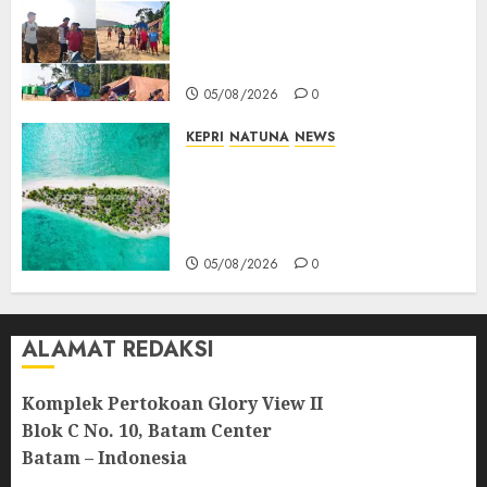
Kompak Siap Turun ke RDP,
Tegaskan Perusahaan Jadi
Sumber Penghidupan
05/08/2026
0
KEPRI
NATUNA
NEWS
Negara Hadir di Perbatasan,
Pembangunan Tanggul Pulau
Kepala Bawa Harapan Baru
bagi Warga
05/08/2026
0
ALAMAT REDAKSI
Komplek Pertokoan Glory View II
Blok C No. 10, Batam Center
Batam – Indonesia