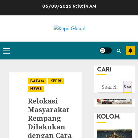
Skip
06/08/2026
9:18:15 AM
to
content
Primary
Menu
CARI
BATAM
KEPRI
Search
NEWS
for:
Relokasi
Masyarakat
KOLOM
Rempang
Dilakukan
dengan Cara