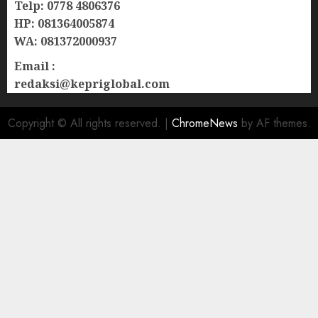
Telp: 0778 4806376
HP: 081364005874
WA: 081372000937
Email :
redaksi@kepriglobal.com
Copyright © All rights reserved.
|
ChromeNews
by AF themes.