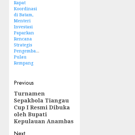
Rapat
Koordinasi
di Batam,
Menteri
Investasi
Paparkan
Rencana
Strategis
Pengembangan
Pulau
Rempang
Post
Previous
navigation
Turnamen
Previous
Sepakbola Tiangau
post:
Cup I Resmi Dibuka
oleh Bupati
Kepulauan Anambas
Next