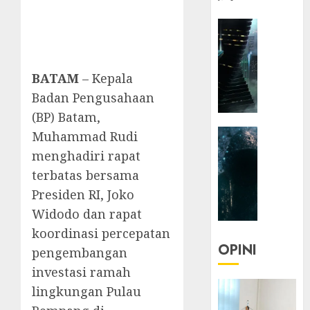
HEADLIN
KOLOM
NASIONA
TEKNOLO
BATAM
– Kepala
KOLO
Badan Pengusahaan
|
(BP) Batam,
Parado
HEADLIN
Muhammad Rudi
Utopia
KOLOM
menghadiri rapat
TEKNOLO
05/06/20
terbatas bersama
KOLO
0
Presiden RI, Joko
|
Widodo dan rapat
Senjak
Human
koordinasi percepatan
OPINI
pengembangan
23/03/20
investasi ramah
0
lingkungan Pulau