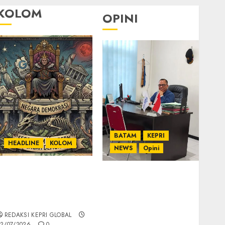
KOLOM
OPINI
BATAM
KEPRI
HEADLINE
KOLOM
NEWS
Opini
KOLOM | Semantik
Ahmad Fakih Rambe,
Kekuasaan dalam
SH: Advokat Senior
Kosa Kata yang
dengan Pengalaman
Berlutut
dan Integritas di
REDAKSI KEPRI GLOBAL
Dunia Hukum
2/07/2026
0