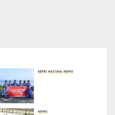
KEPRI
NATUNA
NEWS
Merah Putih Raksasa
Berkibar di Perbatasan, TNI
AU dan Lintas Instansi
Perkuat Semangat
Kebangsaan di Natuna
07/08/2026
0
NEWS