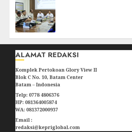
Deputi Imigrasi dan
Pemasyarakatan Kemenko
Kumham Imipas Kunjungi
Lapas Batam, Bahas
Overstaying dan KUHP Baru
07/08/2026
0
ALAMAT REDAKSI
Komplek Pertokoan Glory View II
Blok C No. 10, Batam Center
Batam – Indonesia
Telp: 0778 4806376
HP: 081364005874
WA: 081372000937
Email :
redaksi@kepriglobal.com