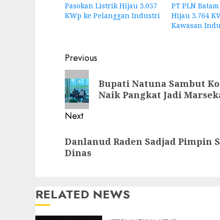
Pasokan Listrik Hijau 3.057
PT PLN Batam 
KWp ke Pelanggan Industri
Hijau 3.764 K
Kawasan Indu
Post
Previous
navigation
Previous
Bupati Natuna Sambut K
post:
Naik Pangkat Jadi Marsek
Next
Next
Danlanud Raden Sadjad Pimpin Se
post:
Dinas
RELATED NEWS