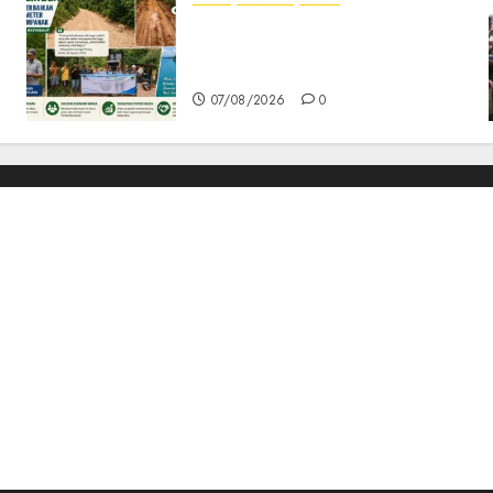
CSR PT CSA Berbuah
Manfaat, Jalan Rusak Menuju
Pantai Mempanak Kini Mulus
07/08/2026
0