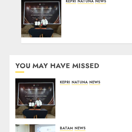
KEPRI
NATUNA
NEWS
Kejari Natuna dan KPU
Teken Kerja Sama Lima
Tahun, Perkuat
Pendampingan Hukum
Penyelenggaraan Pemilu
07/08/2026
0
YOU MAY HAVE MISSED
KEPRI
NATUNA
NEWS
Kejari Natuna dan KPU Teke
Kerja Sama Lima Tahun,
Perkuat Pendampingan
Hukum Penyelenggaraan
Pemilu
07/08/2026
0
BATAM
NEWS