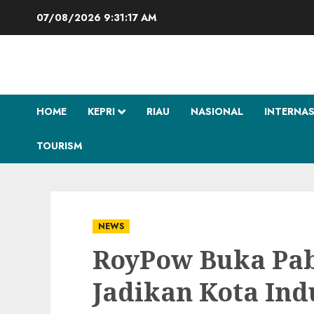
Skip
07/08/2026
9:31:18 AM
to
content
HOME
KEPRI
RIAU
NASIONAL
INTERNA
TOURISM
NEWS
RoyPow Buka Pab
Jadikan Kota Ind