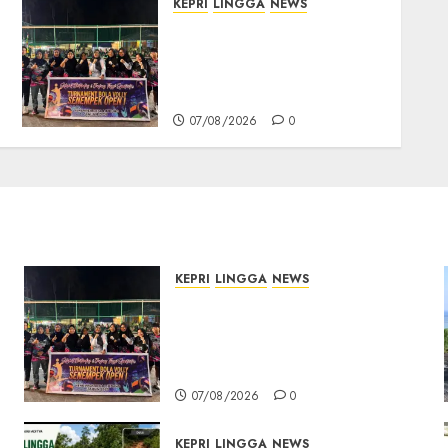
KEPRI
LINGGA
NEWS
Ketua DPRD Lingga Maya
Sari Buka Turnamen Voli
Senempek Open I, Dorong
Lahirnya Atlet Berprestasi
07/08/2026
0
KEPRI
LINGGA
NEWS
n
Ketua DPRD Lingga Maya
Sari Buka Turnamen Voli
Senempek Open I, Dorong
Lahirnya Atlet Berprestasi
07/08/2026
0
KEPRI
LINGGA
NEWS