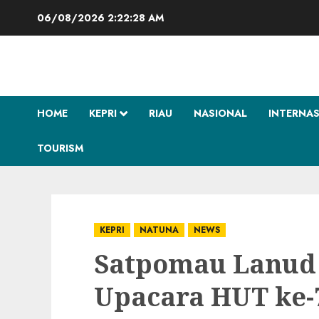
Skip
06/08/2026
2:22:28 AM
to
content
HOME
KEPRI
RIAU
NASIONAL
INTERNA
TOURISM
KEPRI
NATUNA
NEWS
Satpomau Lanud 
Upacara HUT ke-7