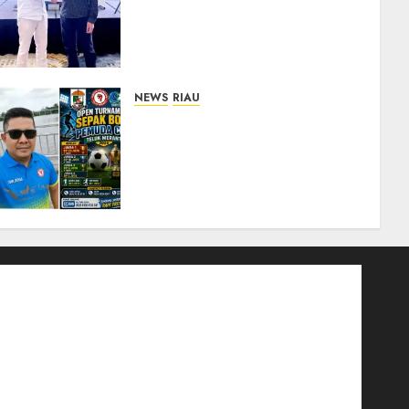
Internasional, Bawa Gagasan
Pengembangan Bedah
Ortopedi Asia Tenggara
05/08/2026
0
NEWS
RIAU
Sambut HUT RI ke-81,
Pemuda dan Pemerintahan
Teluk Meranti Gelar Open
Turnamen Sepak Bola
Pemuda Cup 2026
04/08/2026
0