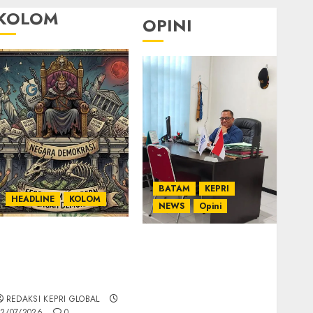
KOLOM
OPINI
BATAM
KEPRI
HEADLINE
KOLOM
NEWS
Opini
KOLOM | Semantik
Ahmad Fakih Rambe,
Kekuasaan dalam
SH: Advokat Senior
Kosa Kata yang
dengan Pengalaman
Berlutut
dan Integritas di
REDAKSI KEPRI GLOBAL
Dunia Hukum
2/07/2026
0