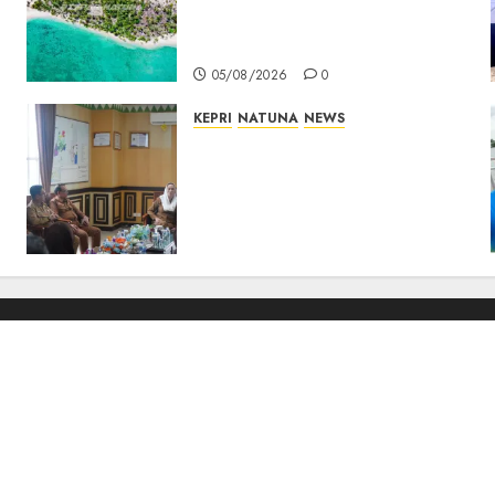
Pulau Kepala Bawa Harapan
Baru bagi Warga
05/08/2026
0
KEPRI
NATUNA
NEWS
Natuna Pacu Pembinaan
Kafilah MTQ Sejak Dini,
Bupati: Target Bukan
Sekadar Empat Besar, Tapi
Jadi yang Terbaik
04/08/2026
0