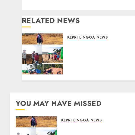
RELATED NEWS
KEPRI
LINGGA
NEWS
Ribuan Pekerja Lokal PT
CSA Kompak Siap Turun
ke RDP, Tegaskan
Perusahaan Jadi Sumber
Penghidupan
05/08/2026
0
YOU MAY HAVE MISSED
KEPRI
LINGGA
NEWS
Ribuan Pekerja Lokal PT CSA
Kompak Siap Turun ke RDP,