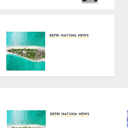
KEPRI
NATUNA
NEWS
Negara Hadir di
Perbatasan, Pembangunan
Tanggul Pulau Kepala
Bawa Harapan Baru bagi
Warga
05/08/2026
0
KEPRI
NATUNA
NEWS
Negara Hadir di Perbatasan,
Pembangunan Tanggul