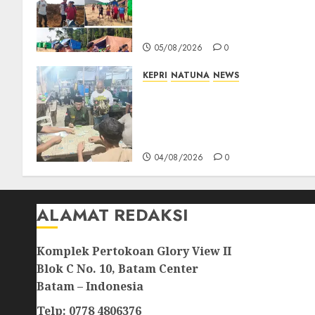
Tegaskan Perusahaan Jadi
Sumber Penghidupan
05/08/2026
0
KEPRI
NATUNA
NEWS
Raja Mustakim dan Domino
Natuna, Saat Permainan
Tradisional Menjadi Perekat
Persaudaraan Warga
04/08/2026
0
ALAMAT REDAKSI
Komplek Pertokoan Glory View II
Blok C No. 10, Batam Center
Batam – Indonesia
Telp: 0778 4806376