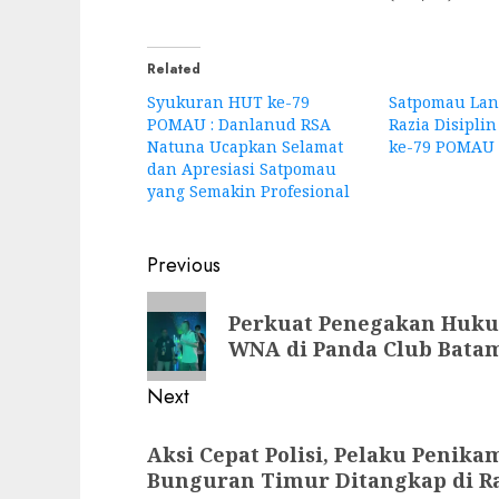
Related
Syukuran HUT ke-79
Satpomau Lan
POMAU : Danlanud RSA
Razia Disipli
Natuna Ucapkan Selamat
ke-79 POMAU
dan Apresiasi Satpomau
yang Semakin Profesional
Post
Previous
navigation
Previous
Perkuat Penegakan Huku
post:
WNA di Panda Club Bata
Next
Next
Aksi Cepat Polisi, Pelaku Penik
post:
Bunguran Timur Ditangkap di R