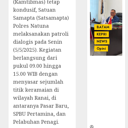
(Kamtibmas) tetap
kondusif, Satuan
Samapta (Satsamapta)
Polres Natuna
BATAM
melaksanakan patroli
KEPRI
dialogis pada Senin
NEWS
Opini
(5/5/2025). Kegiatan
berlangsung dari
Ahmad Fakih
pukul 09.00 hingga
Rambe, SH:
15.00 WIB dengan
Advokat
menyasar sejumlah
Senior
dengan
titik keramaian di
Pengalaman
wilayah Ranai, di
dan
antaranya Pasar Baru,
Integritas di
SPBU Pertamina, dan
Dunia
Hukum
Pelabuhan Penagi.