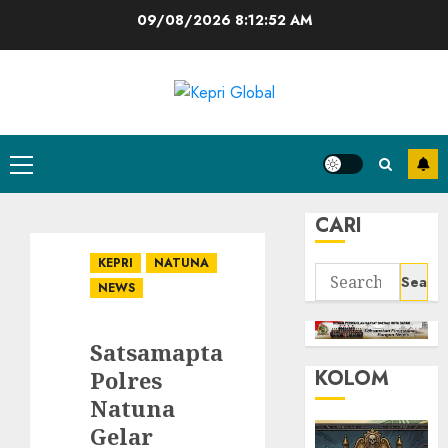
Skip
09/08/2026
8:12:53 AM
to
content
Primary
Menu
CARI
KEPRI
NATUNA
Search
NEWS
for:
Satsamapta
KOLOM
Polres
Natuna
Gelar