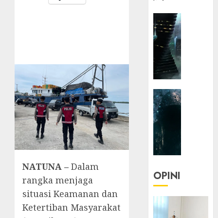
HEADLIN
KOLOM
NASIONA
TEKNOLO
KOLO
|
Parado
HEADLIN
Utopia
KOLOM
TEKNOLO
05/06/20
KOLO
0
|
Senjak
Human
NATUNA –
Dalam
OPINI
rangka menjaga
23/03/20
situasi Keamanan dan
0
Ketertiban Masyarakat