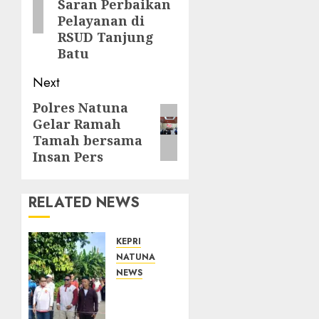
Saran Perbaikan
Pelayanan di
RSUD Tanjung
Batu
Next
Polres Natuna
Next
Gelar Ramah
post:
Tamah bersama
Insan Pers
RELATED NEWS
KEPRI
NATUNA
NEWS
Semarak
HUT