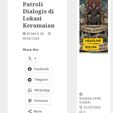
Patroli
Dialogis di
Lokasi
Keramaian
REDAKSI KG
05/05/2025
HEADLINE
KOLOM
Share this:
X
KOLOM |
Semantik
Facebook
Kekuasaan
dalam Kosa
Telegram
Kata yang
Berlutut
WhatsApp
REDAKSI KEPRI
Pinterest
GLOBAL
22/07/2026
More
0