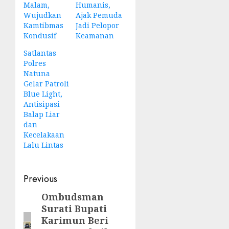
Malam,
Humanis,
Wujudkan
Ajak Pemuda
Kamtibmas
Jadi Pelopor
Kondusif
Keamanan
Satlantas
Polres
Natuna
Gelar Patroli
Blue Light,
Antisipasi
Balap Liar
dan
Kecelakaan
Lalu Lintas
Post
Previous
navigation
Ombudsman
Previous
Surati Bupati
post:
Karimun Beri