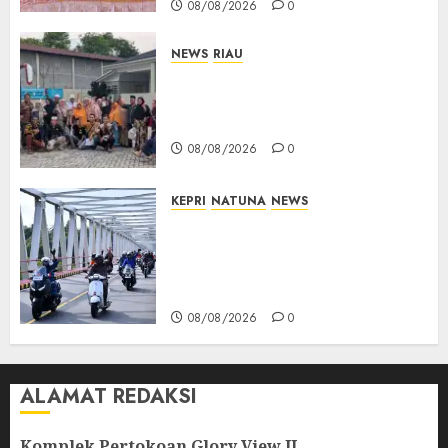
08/08/2026
0
NEWS
RIAU
PT Arara Abadi-AAP Sinarmas
Distrik Merawang Berikan
Bantuan Operasi Gratis
08/08/2026
0
KEPRI
NATUNA
NEWS
Bendera Merah Putih
Berkibar di Jalanan Natuna,
TNI AU Gelorakan Semangat
Kemerdekaan
08/08/2026
0
ALAMAT REDAKSI
Komplek Pertokoan Glory View II