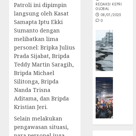
Patroli ini dipimpin
REDAKSI KEPRI
GLOBAL
langsung oleh Kasat
08/01/2025
0
Samapta Iptu Ekki
Sumanto dengan
Opini
melibatkan lima
MISI
personel: Bripka Julius
MAS
:
Prada Sijabat, Bripda
Mitigas
Teddy Martin Saragih,
Antisip
Bripda Michael
Megath
KEPRI
Silitonga, Bripda
NATUNA
05/12/202
Nanda Trisna
NEWS
Aditama, dan Bripda
0
Opini
Kristian Jeri.
Masyar
Sepem
Selain melakukan
Padati
pengawasan situasi,
Kampa
para personel juga
Pasan