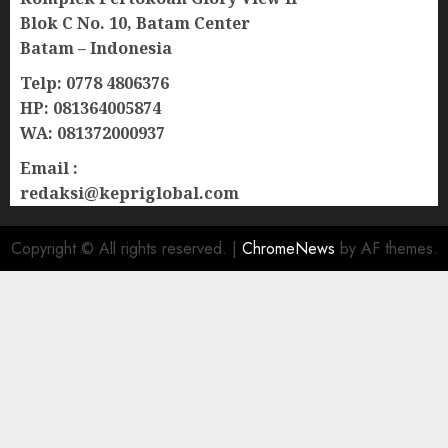
Blok C No. 10, Batam Center
Batam – Indonesia
Telp: 0778 4806376
HP: 081364005874
WA: 081372000937
Email :
redaksi@kepriglobal.com
Copyright © All rights reserved.
|
ChromeNews
by AF themes.