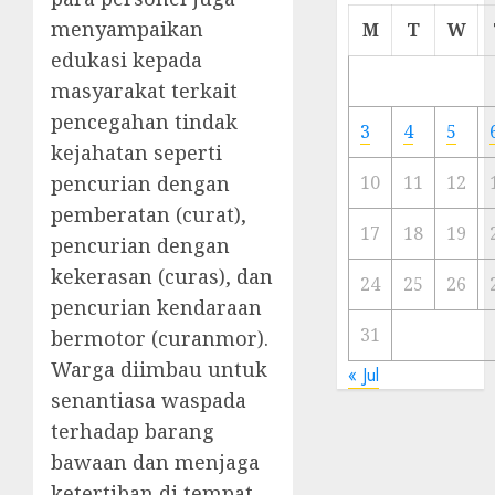
Cermi
menyampaikan
M
T
W
Meski
edukasi kepada
Ada
masyarakat terkait
Artis
Ibu
pencegahan tindak
3
4
5
Kota
kejahatan seperti
pencurian dengan
10
11
12
23/11/20
pemberatan (curat),
0
17
18
19
pencurian dengan
kekerasan (curas), dan
24
25
26
pencurian kendaraan
31
bermotor (curanmor).
Warga diimbau untuk
« Jul
senantiasa waspada
terhadap barang
bawaan dan menjaga
ketertiban di tempat