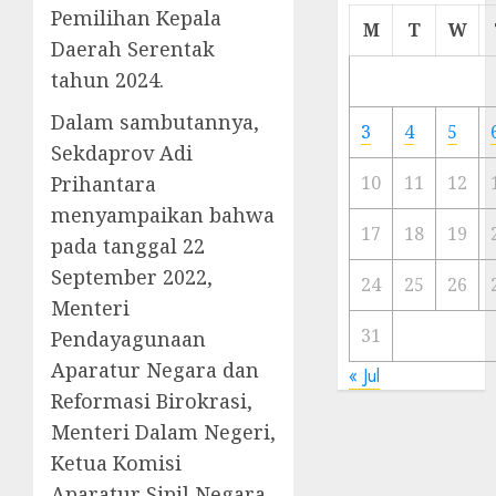
Pemilihan Kepala
Cermi
M
T
W
Meski
Daerah Serentak
Ada
tahun 2024.
Artis
Ibu
Dalam sambutannya,
3
4
5
Kota
Sekdaprov Adi
Prihantara
10
11
12
23/11/20
menyampaikan bahwa
0
17
18
19
pada tanggal 22
September 2022,
24
25
26
Menteri
31
Pendayagunaan
Aparatur Negara dan
« Jul
Reformasi Birokrasi,
Menteri Dalam Negeri,
Ketua Komisi
Aparatur Sipil Negara,