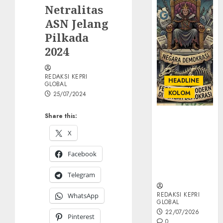
Netralitas
ASN Jelang
Pilkada
2024
REDAKSI KEPRI
HEADLINE
GLOBAL
KOLOM
25/07/2024
Share this:
KOLOM |
Semantik
X
Kekuasaan
dalam Kosa
Facebook
Kata yang
Berlutut
Telegram
REDAKSI KEPRI
WhatsApp
GLOBAL
22/07/2026
Pinterest
0