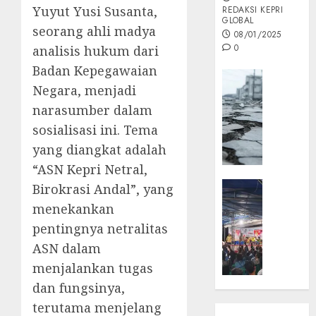
Yuyut Yusi Susanta,
REDAKSI KEPRI
GLOBAL
seorang ahli madya
08/01/2025
0
analisis hukum dari
Badan Kepegawaian
Opini
Negara, menjadi
MISI
narasumber dalam
MAS
:
sosialisasi ini. Tema
Mitigas
yang diangkat adalah
Antisip
“ASN Kepri Netral,
Megath
KEPRI
Birokrasi Andal”, yang
NATUNA
05/12/202
menekankan
NEWS
pentingnya netralitas
0
Opini
ASN dalam
Masyar
menjalankan tugas
Sepem
Padati
dan fungsinya,
Kampa
terutama menjelang
Pasan