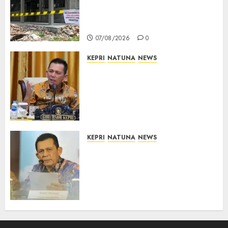
Dimulai, Pemprov Kepri
Prioritaskan Wilayah 3T dan
Sekolah Rusak
07/08/2026
0
KEPRI
NATUNA
NEWS
Tim Konsultan Kawal
Revitalisasi 107 Sekolah di
Kepri, Pastikan Pembangunan
Berkualitas dan Tepat
Sasaran
07/08/2026
0
KEPRI
NATUNA
NEWS
Revitalisasi 107 Sekolah di
Kepri Telan Rp97 Miliar,
Pemerintah Prioritaskan
Wilayah 3T untuk Perkuat
Mutu Pendidikan
07/08/2026
0