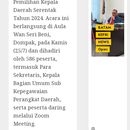
Pemilihan Kepala
Daerah Serentak
Tahun 2024. Acara ini
berlangsung di Aula
BATAM
Wan Seri Beni,
KEPRI
Dompak, pada Kamis
NEWS
Opini
(25/7) dan dihadiri
oleh 586 peserta,
Ahmad Fakih
termasuk Para
Rambe, SH:
Sekretaris, Kepala
Advokat
Bagian Umum Sub
Senior
dengan
Kepegawaian
Pengalaman
Perangkat Daerah,
dan
serta peserta daring
Integritas di
melalui Zoom
Dunia
Hukum
Meeting.