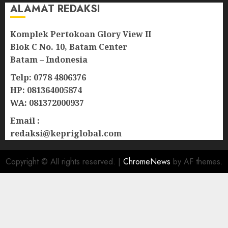
ALAMAT REDAKSI
Komplek Pertokoan Glory View II
Blok C No. 10, Batam Center
Batam – Indonesia
Telp: 0778 4806376
HP: 081364005874
WA: 081372000937
Email :
redaksi@kepriglobal.com
Copyright © All rights reserved.
|
ChromeNews
by AF themes.