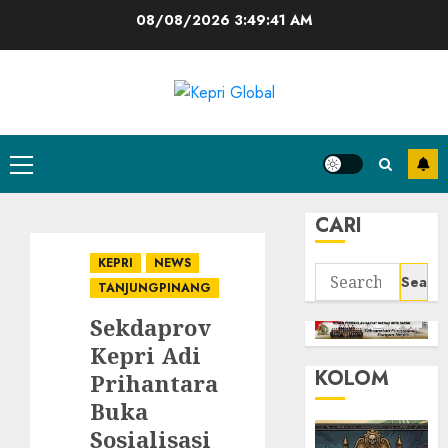
Skip
08/08/2026
3:49:41 AM
to
content
Primary
Menu
CARI
KEPRI
NEWS
Search
TANJUNGPINANG
for:
Sekdaprov
Kepri Adi
KOLOM
Prihantara
Buka
Sosialisasi