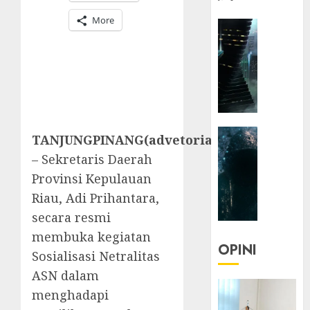
More
HEADLIN
KOLOM
NASIONA
TEKNOLO
KOLO
|
Parado
HEADLIN
Utopia
TANJUNGPINANG(advetorial)
KOLOM
– Sekretaris Daerah
TEKNOLO
05/06/20
Provinsi Kepulauan
KOLO
0
Riau, Adi Prihantara,
|
Senjak
secara resmi
Human
membuka kegiatan
OPINI
Sosialisasi Netralitas
23/03/20
ASN dalam
0
menghadapi