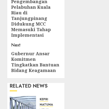
Pengembangan
post:
Pelabuhan Kuala
Riau di
Tanjungpinang
Didukung MCC
Memasuki Tahap
Implementasi
Next
Gubernur Ansar
Next
Komitmen
post:
Tingkatkan Bantuan
Bidang Keagamaan
RELATED NEWS
KEPRI
NATUNA