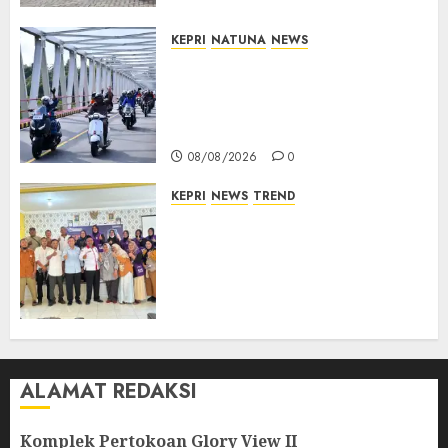
KEPRI
NATUNA
NEWS
Bendera Merah Putih
Berkibar di Jalanan Natuna,
TNI AU Gelorakan Semangat
Kemerdekaan
08/08/2026
0
KEPRI
NEWS
TREND
Ombudsman Kepri Tampung
Puluhan Keluhan Warga
Bintan, Mulai dari Bantuan
Sosial, BBM Solar, Hingga
Lampu Jalan
08/08/2026
0
ALAMAT REDAKSI
Komplek Pertokoan Glory View II