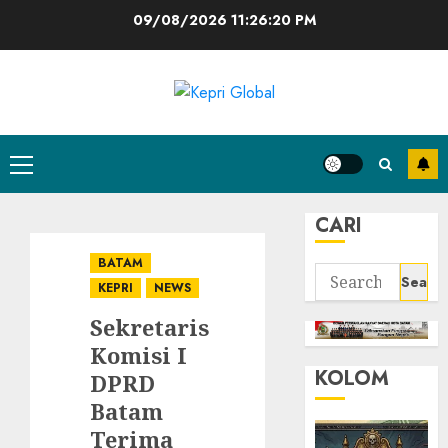
Skip
09/08/2026
11:26:21 PM
to
content
Primary
Menu
CARI
BATAM
Search
KEPRI
NEWS
for:
Sekretaris
Komisi I
KOLOM
DPRD
Batam
Terima