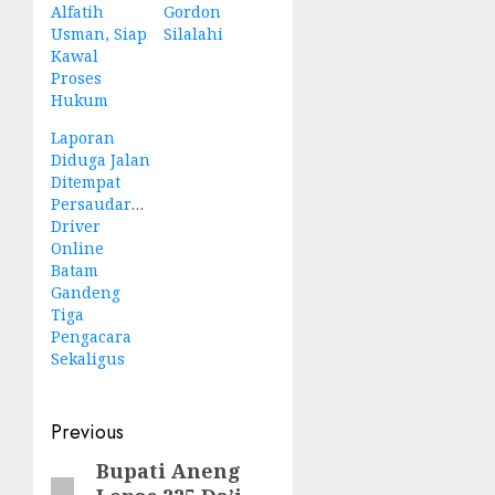
Alfatih
Gordon
Usman, Siap
Silalahi
Kawal
Proses
Hukum
Laporan
Diduga Jalan
Ditempat
Persaudaraan
Driver
Online
Batam
Gandeng
Tiga
Pengacara
Sekaligus
Post
Previous
navigation
Bupati Aneng
Previous