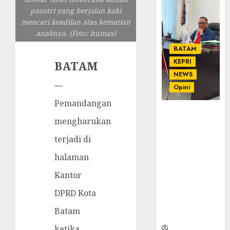
pasutri yang berjalan kaki
mencari keadilan atas kematian
anaknya. (Foto: humas)
BATAM
KEPRI
BATAM
NEWS
—
Opini
Pemandangan
Ahmad Fakih
mengharukan
Rambe, SH:
Advokat
terjadi di
Senior
halaman
dengan
Pengalaman
Kantor
dan
Integritas di
DPRD Kota
Dunia
Batam
Hukum
ketika