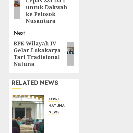
Lepas 225 Da’i
post:
untuk Dakwah
ke Pelosok
Nusantara
Next
BPK Wilayah IV
Next
Gelar Lokakarya
post:
Tari Tradisional
Natuna
RELATED NEWS
KEPRI
NATUNA
NEWS
Reses
di
Natuna,