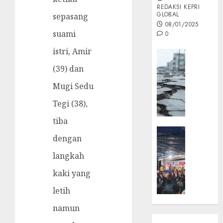
REDAKSI KEPRI
GLOBAL
sepasang
08/01/2025
suami
0
istri, Amir
Opini
MISI
(39) dan
MAS
Mugi Sedu
:
Mitigas
Tegi (38),
Antisip
tiba
Megath
KEPRI
dengan
NATUNA
05/12/202
NEWS
langkah
0
Opini
kaki yang
Masyar
Sepem
letih
Padati
namun
Kampa
Pasan