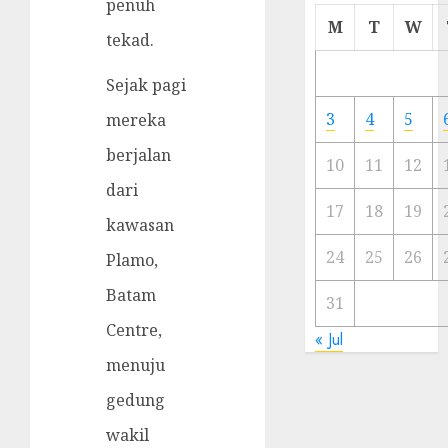
penuh
Cermi
M
T
W
tekad.
Meski
Ada
Sejak pagi
Artis
Ibu
3
4
5
mereka
Kota
berjalan
10
11
12
23/11/20
dari
0
17
18
19
kawasan
24
25
26
Plamo,
Batam
31
Centre,
« Jul
menuju
gedung
wakil