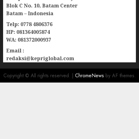
Blok C No. 10, Batam Center
Batam – Indonesia
Telp: 0778 4806376
HP: 081364005874
WA: 081372000937
Email :
redaksi@kepriglobal.com
Copyright © All rights reserved.
|
ChromeNews
by AF themes.