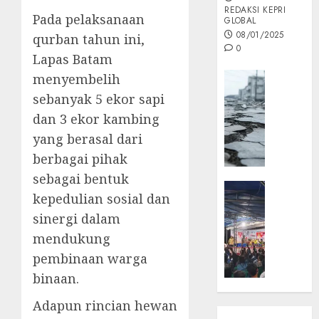
REDAKSI KEPRI
Pada pelaksanaan
GLOBAL
08/01/2025
qurban tahun ini,
0
Lapas Batam
Opini
menyembelih
MISI
sebanyak 5 ekor sapi
MAS
dan 3 ekor kambing
:
yang berasal dari
Mitigas
berbagai pihak
Antisip
Megath
sebagai bentuk
KEPRI
kepedulian sosial dan
NATUNA
05/12/202
sinergi dalam
NEWS
0
Opini
mendukung
Masyar
pembinaan warga
Sepem
binaan.
Padati
Kampa
Adapun rincian hewan
Pasan