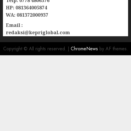
Telp: 0778 4806376
HP: 081364005874
WA: 081372000937
Email :
redaksi@kepriglobal.com
Copyright © All rights reserved.
|
ChromeNews
by AF themes.