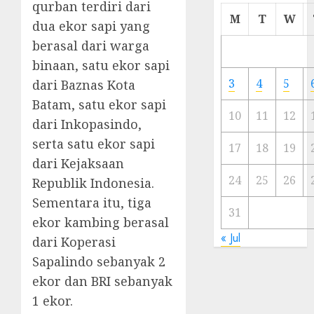
qurban terdiri dari
Cermi
M
T
W
dua ekor sapi yang
Meski
berasal dari warga
Ada
Artis
binaan, satu ekor sapi
Ibu
3
4
5
dari Baznas Kota
Kota
Batam, satu ekor sapi
10
11
12
dari Inkopasindo,
23/11/20
serta satu ekor sapi
0
17
18
19
dari Kejaksaan
24
25
26
Republik Indonesia.
Sementara itu, tiga
31
ekor kambing berasal
« Jul
dari Koperasi
Sapalindo sebanyak 2
ekor dan BRI sebanyak
1 ekor.