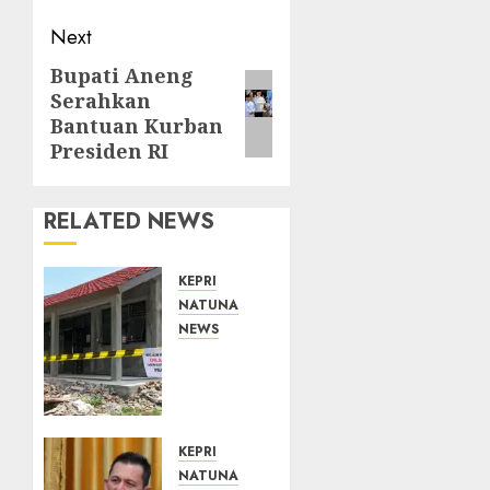
Next
Bupati Aneng
Next
Serahkan
post:
Bantuan Kurban
Presiden RI
RELATED NEWS
KEPRI
NATUNA
NEWS
Revitalisasi
107
Sekolah
Dimulai,
Pemprov
KEPRI
Kepri
NATUNA