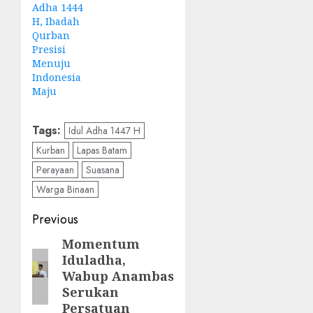
Adha 1444
H, Ibadah
Qurban
Presisi
Menuju
Indonesia
Maju
Tags:
Idul Adha 1447 H
Kurban
Lapas Batam
Perayaan
Suasana
Warga Binaan
Post
Previous
navigation
Momentum
Previous
Iduladha,
post:
Wabup Anambas
Serukan
Persatuan