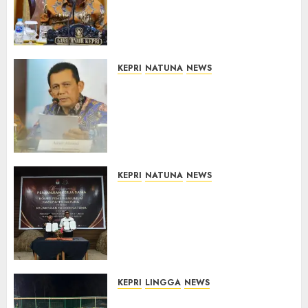
Kepri, Pastikan Pembangunan
Berkualitas dan Tepat
Sasaran
07/08/2026
0
KEPRI
NATUNA
NEWS
Revitalisasi 107 Sekolah di
Kepri Telan Rp97 Miliar,
Pemerintah Prioritaskan
Wilayah 3T untuk Perkuat
Mutu Pendidikan
07/08/2026
0
KEPRI
NATUNA
NEWS
Kejari Natuna dan KPU Teken
Kerja Sama Lima Tahun,
Perkuat Pendampingan
Hukum Penyelenggaraan
Pemilu
07/08/2026
0
KEPRI
LINGGA
NEWS
Ketua DPRD Lingga Maya Sari