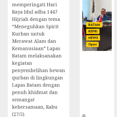
memperingati Hari
Raya Idul adha 1447
Hijriah dengan tema
BATAM
“Meneguhkan Spirit
KEPRI
Kurban untuk
NEWS
Merawat Alam dan
Opini
Kemanusiaan” Lapas
Batam melaksanakan
Ahmad Fakih
kegiatan
Rambe, SH:
Advokat
penyembelihan hewan
Senior
qurban di lingkungan
dengan
Lapas Batam dengan
Pengalaman
penuh khidmat dan
dan
Integritas di
semangat
Dunia
kebersamaan, Rabu
Hukum
(27/5).