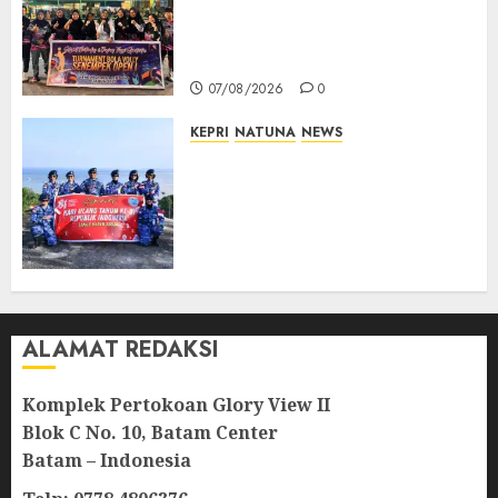
Buka Turnamen Voli
Senempek Open I, Dorong
Lahirnya Atlet Berprestasi
07/08/2026
0
KEPRI
NATUNA
NEWS
Merah Putih Raksasa Berkibar
di Perbatasan, TNI AU dan
Lintas Instansi Perkuat
Semangat Kebangsaan di
Natuna
07/08/2026
0
ALAMAT REDAKSI
Komplek Pertokoan Glory View II
Blok C No. 10, Batam Center
Batam – Indonesia