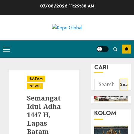
Skip
07/08/2026
11:29:38 AM
to
content
Primary
Menu
CARI
BATAM
Search
NEWS
for:
Semangat
Idul Adha
KOLOM
1447 H,
Lapas
Batam