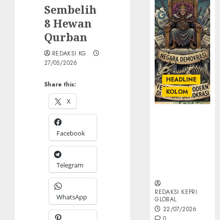
Sembelih
8 Hewan
Qurban
REDAKSI KG
27/05/2026
HEADLINE
Share this:
KOLOM
X
KOLOM |
Semantik
Facebook
Kekuasaan
dalam Kosa
Kata yang
Telegram
Berlutut
REDAKSI KEPRI
WhatsApp
GLOBAL
22/07/2026
0