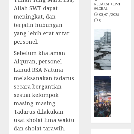
REDAKSI KEPRI
Allah SWT dapat
GLOBAL
08/01/2025
meningkat, dan
0
terjalin hubungan
Opini
yang lebih erat antar
MISI
personel.
MAS
Sebelum khataman
:
Mitigas
Alquran, personel
Antisip
Lanud RSA Natuna
Megath
melaksanakan tadarus
KEPRI
NATUNA
secara bergantian
05/12/202
NEWS
sesuai kelompok
0
Opini
masing-masing.
Masyar
Tadarus dilakukan
Sepem
usai sholat lima waktu
Padati
Kampa
dan sholat tarawih.
Pasan