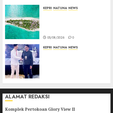
KEPRI
NATUNA
NEWS
Negara Hadir di Perbatasan,
Pembangunan Tanggul Pulau
Kepala Bawa Harapan Baru
bagi Warga
05/08/2026
0
KEPRI
NATUNA
NEWS
Dokter TNI AU dari Natuna
Tampil di Forum
Internasional, Bawa Gagasan
Pengembangan Bedah
Ortopedi Asia Tenggara
05/08/2026
0
ALAMAT REDAKSI
Komplek Pertokoan Glory View II