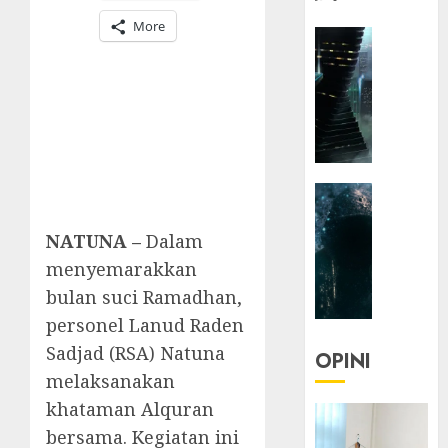
More
HEADLIN
KOLOM
NASIONA
TEKNOLO
KOLO
|
Parado
HEADLIN
Utopia
KOLOM
TEKNOLO
NATUNA –
Dalam
05/06/20
KOLO
menyemarakkan
0
|
bulan suci Ramadhan,
Senjak
personel Lanud Raden
Human
Sadjad (RSA) Natuna
OPINI
23/03/20
melaksanakan
khataman Alquran
0
bersama. Kegiatan ini