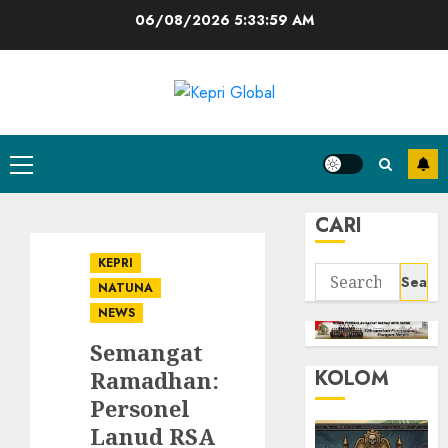
Skip
06/08/2026
5:34:00 AM
to
content
Primary
Menu
CARI
KEPRI
Search
NATUNA
for:
NEWS
Semangat
KOLOM
Ramadhan:
Personel
Lanud RSA