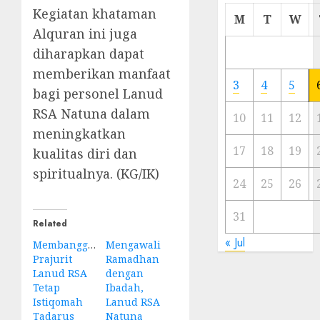
Kegiatan khataman
Cermi
M
T
W
Meski
Alquran ini juga
Ada
diharapkan dapat
Artis
memberikan manfaat
Ibu
3
4
5
bagi personel Lanud
Kota
RSA Natuna dalam
10
11
12
23/11/20
meningkatkan
0
17
18
19
kualitas diri dan
spiritualnya. (KG/IK)
24
25
26
31
Related
« Jul
Membanggakan!
Mengawali
Prajurit
Ramadhan
Lanud RSA
dengan
Tetap
Ibadah,
Istiqomah
Lanud RSA
Tadarus
Natuna