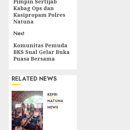
Pimpin Sertijab
post:
Kabag Ops dan
Kasipropam Polres
Natuna
Next
Next
Komunitas Pemuda
BKS Sual Gelar Buka
post:
Puasa Bersama
RELATED NEWS
KEPRI
NATUNA
NEWS
Bupati
Natuna
Lepas