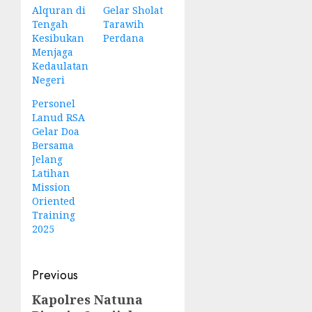
Alquran di
Gelar Sholat
Tengah
Tarawih
Kesibukan
Perdana
Menjaga
Kedaulatan
Negeri
Personel
Lanud RSA
Gelar Doa
Bersama
Jelang
Latihan
Mission
Oriented
Training
2025
Post
Previous
navigation
Kapolres Natuna
Previous