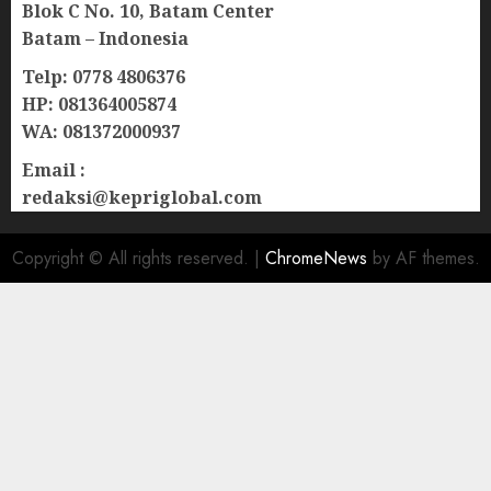
Blok C No. 10, Batam Center
Batam – Indonesia
Telp: 0778 4806376
HP: 081364005874
WA: 081372000937
Email :
redaksi@kepriglobal.com
Copyright © All rights reserved.
|
ChromeNews
by AF themes.