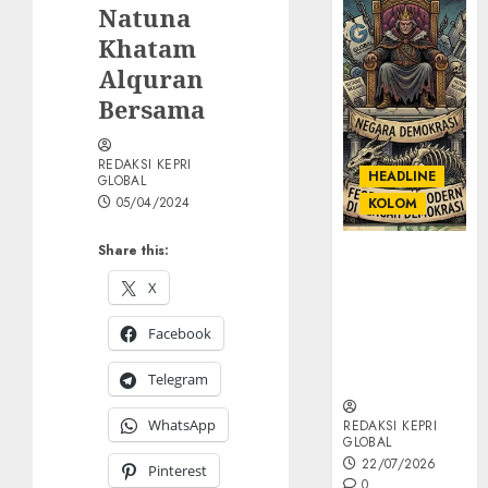
Natuna
Khatam
Alquran
Bersama
REDAKSI KEPRI
HEADLINE
GLOBAL
05/04/2024
KOLOM
Share this:
KOLOM |
Semantik
X
Kekuasaan
dalam Kosa
Facebook
Kata yang
Berlutut
Telegram
WhatsApp
REDAKSI KEPRI
GLOBAL
22/07/2026
Pinterest
0