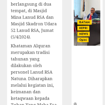
berlangsung di dua
tempat, di Masjid
Mina Lanud RSA dan
BATAM
Masjid Skadron Udara
KEPRI
52 Lanud RSA, Jumat
NEWS
(5/4/2024).
Opini
Khataman Alquran
Ahmad Fakih
merupakan tradisi
Rambe, SH:
tahunan yang
Advokat
dilakukan oleh
Senior
personel Lanud RSA
dengan
Pengalaman
Natuna. Diharapkan
dan
melalui kegiatan ini,
Integritas di
keimanan dan
Dunia
ketaqwaan kepada
Hukum
Tuhan Yang Maha Esa,