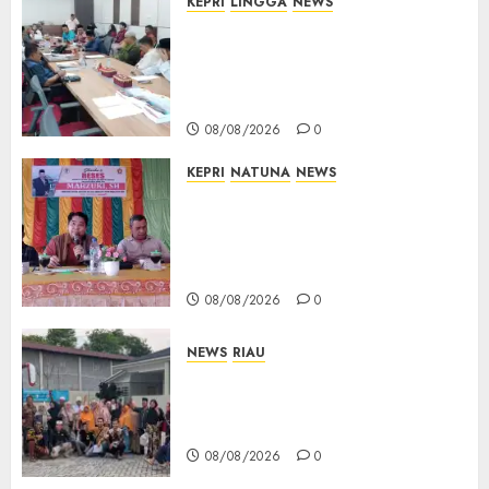
KEPRI
LINGGA
NEWS
Polemik Lahan PT CSA, Kades
Limbung Tegas: Tak Akan
Teken Surat Tanah Tanpa
Bukti Sah
08/08/2026
0
KEPRI
NATUNA
NEWS
Reses DPRD Kepri di Natuna
Buka Ruang Aspirasi, Warga
Optimistis Usulan
Pembangunan Diperjuangkan
08/08/2026
0
NEWS
RIAU
PT Arara Abadi-AAP Sinarmas
Distrik Merawang Berikan
Bantuan Operasi Gratis
08/08/2026
0