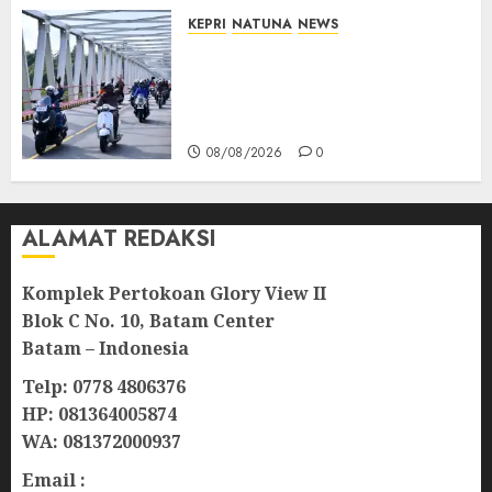
KEPRI
NATUNA
NEWS
Bendera Merah Putih
Berkibar di Jalanan Natuna,
TNI AU Gelorakan Semangat
Kemerdekaan
08/08/2026
0
ALAMAT REDAKSI
Komplek Pertokoan Glory View II
Blok C No. 10, Batam Center
Batam – Indonesia
Telp: 0778 4806376
HP: 081364005874
WA: 081372000937
Email :