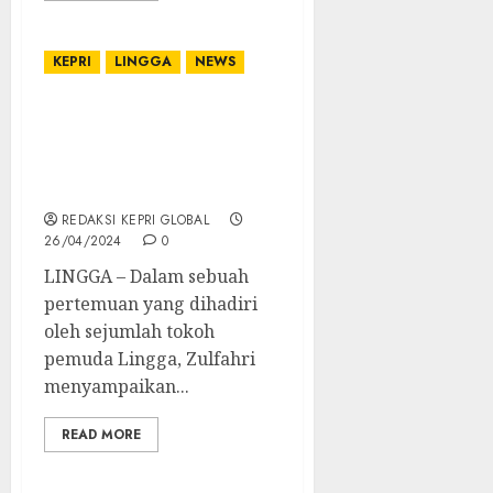
KEPRI
LINGGA
NEWS
Pemuda Lingga Sepakat,
H. Kamaruddin Ali Layak
Pimpin Kabupaten
Lingga ke Depan
REDAKSI KEPRI GLOBAL
26/04/2024
0
LINGGA – Dalam sebuah
pertemuan yang dihadiri
oleh sejumlah tokoh
pemuda Lingga, Zulfahri
menyampaikan...
READ MORE