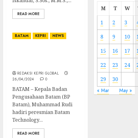
Iskandar, S.Sos., M.M.S.,...
Cermi
M
T
W
Meski
READ MORE
Ada
1
2
3
Artis
Ibu
BATAM
KEPRI
NEWS
8
9
10
Kota
15
16
17
Kepala BP Batam Ingin
23/11/20
Industri di Batam Terus
0
22
23
24
Berkembang
REDAKSI KEPRI GLOBAL
29
30
26/04/2024
0
BATAM – Kepala Badan
« Mar
May »
Pengusahaan Batam (BP
Batam), Muhammad Rudi
hadiri peresmian Batam
Technology...
READ MORE