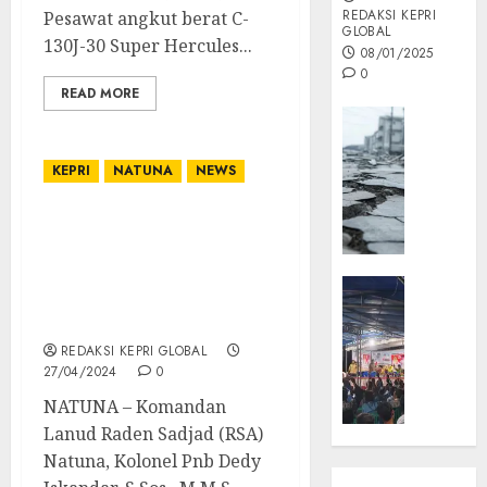
REDAKSI KEPRI
Pesawat angkut berat C-
GLOBAL
130J-30 Super Hercules...
08/01/2025
0
READ MORE
Opini
MISI
MAS
KEPRI
NATUNA
NEWS
:
Mitigas
Terus Dukung Ketahanan
Antisip
Pangan, Komandan RSA
Megath
dan Ketua PIA AG Panen
KEPRI
Raya Bersama Petani
NATUNA
05/12/202
Natuna
NEWS
REDAKSI KEPRI GLOBAL
0
Opini
27/04/2024
0
Masyar
NATUNA – Komandan
Sepem
Lanud Raden Sadjad (RSA)
Padati
Natuna, Kolonel Pnb Dedy
Kampa
Pasan