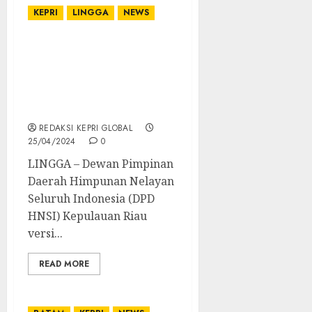
KEPRI
LINGGA
NEWS
Pemkab Lingga Diminta
Pindahkan Kantor Dinas
Perikanan ke Pusat Kota
demi Kemudahan Akses
Nelayan
REDAKSI KEPRI GLOBAL
25/04/2024
0
LINGGA – Dewan Pimpinan
Daerah Himpunan Nelayan
Seluruh Indonesia (DPD
HNSI) Kepulauan Riau
versi...
READ MORE