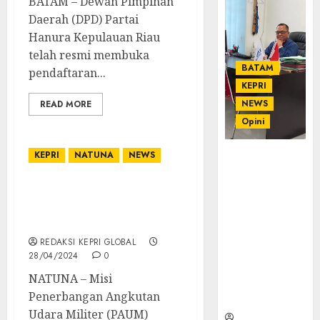
BATAM – Dewan Pimpinan
Daerah (DPD) Partai
Hanura Kepulauan Riau
telah resmi membuka
BATAM
pendaftaran...
KEPRI
NEWS
READ MORE
Opini
KEPRI
NATUNA
NEWS
Ahmad Fakih
Rambe, SH:
Advokat
Pesawat TNI AU bawa
Senior
harapan : Lanud RSA
dengan
evakuasi pasien Natuna
Pengalaman
REDAKSI KEPRI GLOBAL
dan
28/04/2024
0
Integritas di
NATUNA – Misi
Dunia
Penerbangan Angkutan
Hukum
Udara Militer (PAUM)