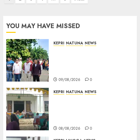
pagination
YOU MAY HAVE MISSED
KEPRI
NATUNA
NEWS
Semarak HUT ke-19 Desa
Selading, Marzuki Ajak
Warga Rawat Kebersamaan
dan Kepedulian
09/08/2026
0
KEPRI
NATUNA
NEWS
Reses di Natuna, DPRD Kepri
Terima Aspirasi Jalan
Cempaka Putih hingga Akses
Air Lengit–Selemam
08/08/2026
0