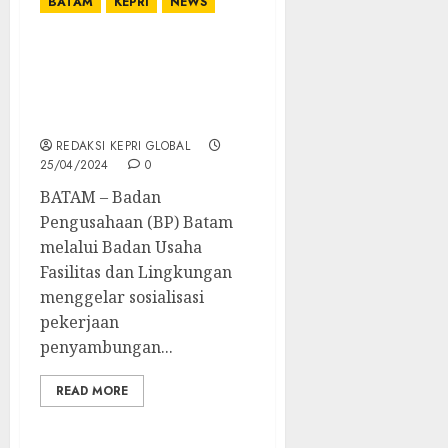
BATAM
KEPRI
NEWS
Awal 2025, BP Batam
Targetkan IPAL Mulai
Dilakukan Test
Commissioning
REDAKSI KEPRI GLOBAL
25/04/2024
0
BATAM – Badan
Pengusahaan (BP) Batam
melalui Badan Usaha
Fasilitas dan Lingkungan
menggelar sosialisasi
pekerjaan
penyambungan...
READ MORE