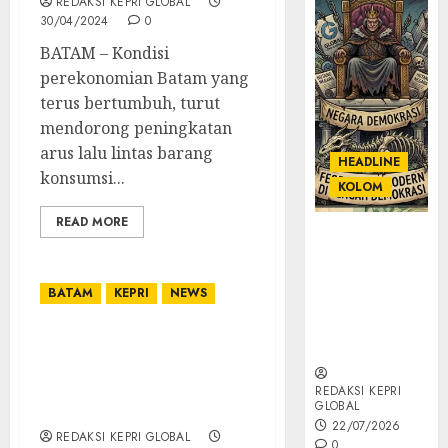
REDAKSI KEPRI GLOBAL
30/04/2024
0
BATAM – Kondisi
perekonomian Batam yang
terus bertumbuh, turut
mendorong peningkatan
arus lalu lintas barang
HEADLINE
konsumsi...
KOLOM
READ MORE
KOLOM |
Semantik
Kekuasaan
BATAM
KEPRI
NEWS
dalam Kosa
Kata yang
DPD Partai Hanura Kepri
Berlutut
Buka Pendaftaran Calon
Gubernur dan Wakil
REDAKSI KEPRI
GLOBAL
Gubernur Pilkada 2024
22/07/2026
REDAKSI KEPRI GLOBAL
0