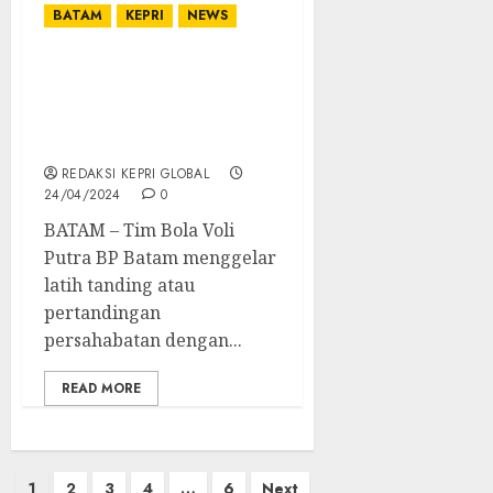
BATAM
KEPRI
NEWS
Tingkatkan Kekompakan
Antar FKPD, Tim Voli BP
Batam Gelar Laga
Persahabatan
REDAKSI KEPRI GLOBAL
24/04/2024
0
BATAM – Tim Bola Voli
Putra BP Batam menggelar
latih tanding atau
pertandingan
persahabatan dengan...
READ MORE
Posts
1
2
3
4
…
6
Next