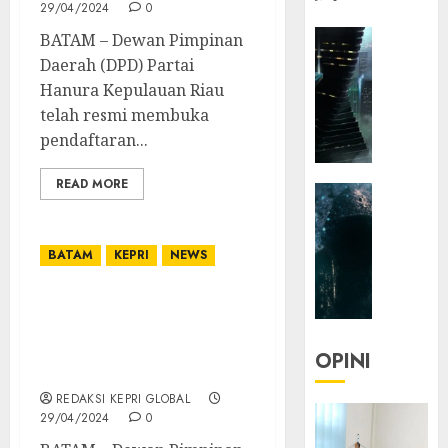
29/04/2024
0
HEADLIN
BATAM – Dewan Pimpinan
KOLOM
Daerah (DPD) Partai
NASIONA
Hanura Kepulauan Riau
TEKNOLO
telah resmi membuka
KOLO
pendaftaran...
|
Parado
READ MORE
HEADLIN
Utopia
KOLOM
TEKNOLO
05/06/20
BATAM
KEPRI
NEWS
KOLO
0
|
DPD Partai Hanura Kepri
Senjak
Buka Pendaftaran Calon
Human
Gubernur dan Wakil
OPINI
Gubernur Pilkada 2024
23/03/20
REDAKSI KEPRI GLOBAL
0
29/04/2024
0