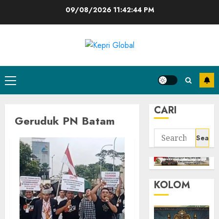
Skip
09/08/2026
11:42:44 PM
to
content
Primary
Menu
CARI
Geruduk PN Batam
Search
for:
KOLOM