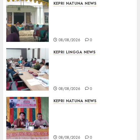
KEPRI
NATUNA
NEWS
Reses di Natuna, DPRD Kepri
Terima Aspirasi Jalan
Cempaka Putih hingga Akses
Air Lengit–Selemam
08/08/2026
0
KEPRI
LINGGA
NEWS
Polemik Lahan PT CSA, Kades
Limbung Tegas: Tak Akan
Teken Surat Tanah Tanpa
Bukti Sah
08/08/2026
0
KEPRI
NATUNA
NEWS
Reses DPRD Kepri di Natuna
Buka Ruang Aspirasi, Warga
Optimistis Usulan
Pembangunan Diperjuangkan
08/08/2026
0