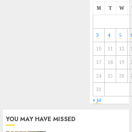
Cermi
M
T
W
Meski
Ada
Artis
Ibu
3
4
5
Kota
10
11
12
23/11/20
0
17
18
19
24
25
26
31
« Jul
YOU MAY HAVE MISSED