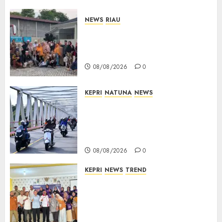
NEWS
RIAU
PT Arara Abadi-AAP Sinarmas
Distrik Merawang Berikan
Bantuan Operasi Gratis
08/08/2026
0
KEPRI
NATUNA
NEWS
Bendera Merah Putih
Berkibar di Jalanan Natuna,
TNI AU Gelorakan Semangat
Kemerdekaan
08/08/2026
0
KEPRI
NEWS
TREND
Ombudsman Kepri Tampung
Puluhan Keluhan Warga
Bintan, Mulai dari Bantuan
Sosial, BBM Solar, Hingga