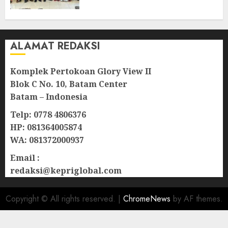
Lampu Jalan
08/08/2026
0
ALAMAT REDAKSI
Komplek Pertokoan Glory View II
Blok C No. 10, Batam Center
Batam – Indonesia
Telp: 0778 4806376
HP: 081364005874
WA: 081372000937
Email :
redaksi@kepriglobal.com
Copyright © All rights reserved.
|
ChromeNews
by AF themes.