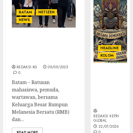
BATAM
NETIZEN
NEWS
Ratusan Orang Bersatu
Geruduk PN Batam,
HEADLINE
Tolak Kriminalisasi
KOLOM
Gordon Silalahi
REDAKSI KG
09/09/2025
KOLOM |
0
Semantik
Batam – Ratusan
Kekuasaan
mahasiswa, pemuda,
dalam Kosa
Kata yang
wartawan, bersama
Berlutut
Keluarga Besar Rumpun
Melanesia Bersatu (RMB)
REDAKSI KEPRI
dan...
GLOBAL
22/07/2026
0
READ MORE