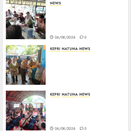
NEWS
Bangun Komunikasi Tanpa
Sekat, Bupati dan Wakil
Bupati Natuna Ngopi Bersama
Wartawan
06/08/2026
0
KEPRI
NATUNA
NEWS
Dari Ujung Negeri, Tower
Bersama Group Hadir Bawa
Kepedulian Sosial, Bupati Cen
Sui Lan Dorong CSR
Berkelanjutan di Natuna
06/08/2026
0
KEPRI
NATUNA
NEWS
Bupati Natuna Lepas
Kontingen Jamnas XII, Titip
Pesan Jaga Nama Baik Daerah
dan Utamakan Pendidikan
06/08/2026
0