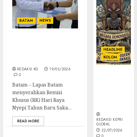
BATAM
NEWS
Lapas Batam Serahkan
Remisi Khusus Nyepi 1948
HEADLINE
Saka kepada Warga
KOLOM
Binaan
REDAKSI KG
19/03/2026
KOLOM |
0
Semantik
Batam – Lapas Batam
Kekuasaan
menyerahkan Remisi
dalam Kosa
Kata yang
Khusus (RK) Hari Raya
Berlutut
Nyepi Tahun Baru Saka...
REDAKSI KEPRI
READ MORE
GLOBAL
22/07/2026
0