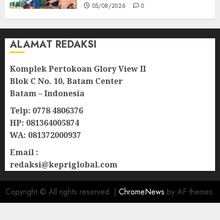
05/08/2026
0
ALAMAT REDAKSI
Komplek Pertokoan Glory View II
Blok C No. 10, Batam Center
Batam – Indonesia
Telp: 0778 4806376
HP: 081364005874
WA: 081372000937
Email :
redaksi@kepriglobal.com
Copyright © All rights reserved.
|
ChromeNews
by AF themes.