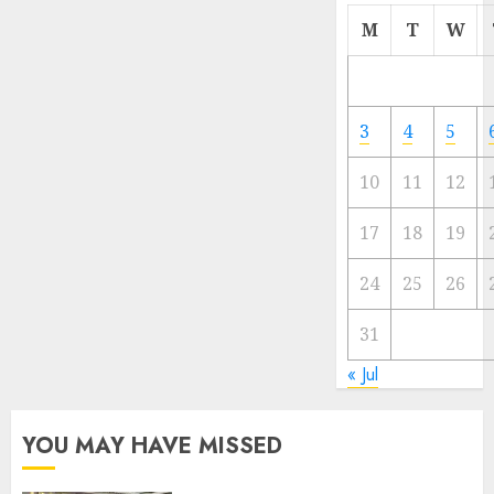
Cermi
M
T
W
Meski
Ada
Artis
Ibu
3
4
5
Kota
10
11
12
23/11/20
0
17
18
19
24
25
26
31
« Jul
YOU MAY HAVE MISSED