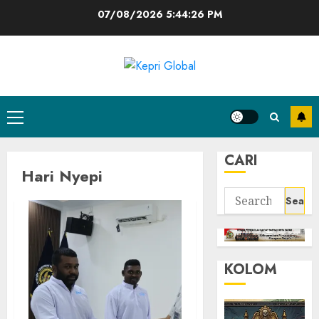
Skip
07/08/2026
5:44:26 PM
to
content
Primary
Menu
CARI
Hari Nyepi
Search
for:
KOLOM