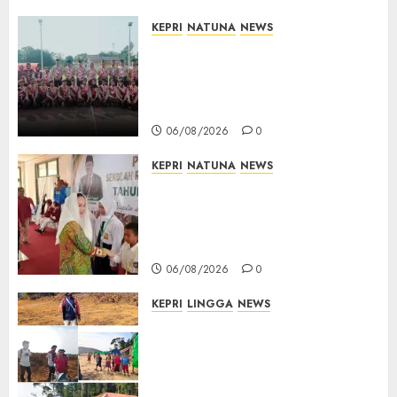
KEPRI
NATUNA
NEWS
16 Putra-Putri Terbaik Natuna
Digembleng Jelang Jambore
Nasional XII 2026, Wabup
Jarmin: Kalian Duta Daerah
06/08/2026
0
KEPRI
NATUNA
NEWS
Cen Sui Lan Buka MPLS
Sekolah Rakyat Natuna,
Tanamkan Semangat Raih
Masa Depan Gemilang
06/08/2026
0
KEPRI
LINGGA
NEWS
Ribuan Pekerja Lokal PT CSA
Kompak Siap Turun ke RDP,
Tegaskan Perusahaan Jadi
Sumber Penghidupan