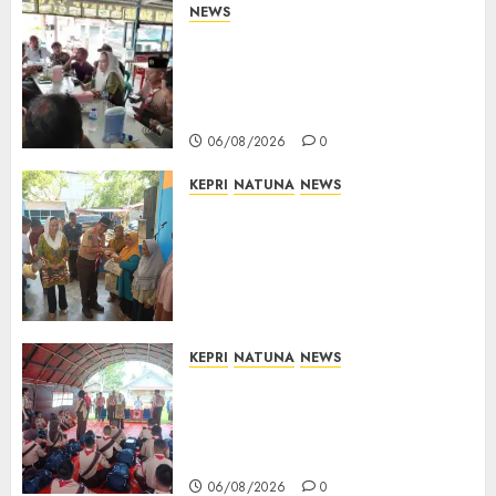
NEWS
Bangun Komunikasi Tanpa
Sekat, Bupati dan Wakil
Bupati Natuna Ngopi Bersama
Wartawan
06/08/2026
0
KEPRI
NATUNA
NEWS
Dari Ujung Negeri, Tower
Bersama Group Hadir Bawa
Kepedulian Sosial, Bupati Cen
Sui Lan Dorong CSR
Berkelanjutan di Natuna
06/08/2026
0
KEPRI
NATUNA
NEWS
Bupati Natuna Lepas
Kontingen Jamnas XII, Titip
Pesan Jaga Nama Baik Daerah
dan Utamakan Pendidikan
06/08/2026
0