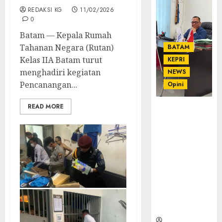
REDAKSI KG
11/02/2026
0
Batam — Kepala Rumah
Tahanan Negara (Rutan)
BATAM
Kelas IIA Batam turut
KEPRI
menghadiri kegiatan
NEWS
Pencanangan...
Opini
READ MORE
Ahmad Fakih
Rambe, SH:
Advokat
Senior
dengan
Pengalaman
dan
Integritas di
Dunia
Hukum