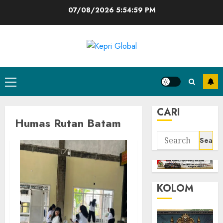
Skip
07/08/2026
5:55:00 PM
to
content
Primary
Menu
CARI
Humas Rutan Batam
Search
for:
KOLOM