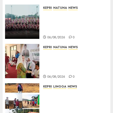
KEPRI
NATUNA
NEWS
16 Putra-Putri Terbaik Natuna
Digembleng Jelang Jambore
Nasional XII 2026, Wabup
Jarmin: Kalian Duta Daerah
06/08/2026
0
KEPRI
NATUNA
NEWS
Cen Sui Lan Buka MPLS
Sekolah Rakyat Natuna,
Tanamkan Semangat Raih
Masa Depan Gemilang
06/08/2026
0
KEPRI
LINGGA
NEWS
Ribuan Pekerja Lokal PT CSA
Kompak Siap Turun ke RDP,
Tegaskan Perusahaan Jadi
Sumber Penghidupan