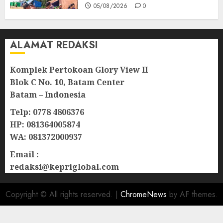
05/08/2026
0
ALAMAT REDAKSI
Komplek Pertokoan Glory View II
Blok C No. 10, Batam Center
Batam – Indonesia
Telp: 0778 4806376
HP: 081364005874
WA: 081372000937
Email :
redaksi@kepriglobal.com
Copyright © All rights reserved.
|
ChromeNews
by AF themes.