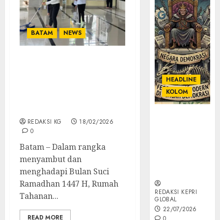
BATAM
NEWS
Semangat Gotong Royong
Sambut Ramadhan,
HEADLINE
Rutan Batam Gelar
KOLOM
Kegiatan Bersih – Bersih
Lingkungan Mesjid
KOLOM |
REDAKSI KG
18/02/2026
Semantik
0
Kekuasaan
Batam – Dalam rangka
dalam Kosa
menyambut dan
Kata yang
Berlutut
menghadapi Bulan Suci
Ramadhan 1447 H, Rumah
REDAKSI KEPRI
Tahanan...
GLOBAL
22/07/2026
READ MORE
0