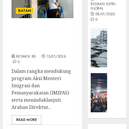
REDAKSI KEPRI
GLOBAL
BATAM
08/01/2025
0
Cegah Peredaran Barang
Opini
Terlarang,Rutan Batam
MISI
Laksanakan Razia
MAS
Gabungan Bersama APH
:
REDAKSI KG
15/01/2026
Mitigas
0
Antisip
Megath
Dalam rangka mendukung
KEPRI
program Aksi Menteri
NATUNA
05/12/202
Imigrasi dan
NEWS
Pemasyarakatan (IMIPAS)
0
Opini
serta menindaklanjuti
Masyar
Arahan Direktur...
Sepem
Padati
READ MORE
Kampa
Pasan