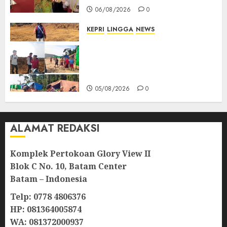
06/08/2026
0
KEPRI
LINGGA
NEWS
Ribuan Pekerja Lokal PT CSA
Kompak Siap Turun ke RDP,
Tegaskan Perusahaan Jadi
Sumber Penghidupan
05/08/2026
0
ALAMAT REDAKSI
Komplek Pertokoan Glory View II
Blok C No. 10, Batam Center
Batam – Indonesia
Telp: 0778 4806376
HP: 081364005874
WA: 081372000937