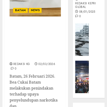
REDAKSI KEPRI
GLOBAL
BATAM
NEWS
08/01/2025
0
Opini
Bea Cukai Batam
Gagalkan
MISI
Penyelundupan
MAS
Narkotika dan Cartridge
:
Vape Mengandung
Mitigas
Etomidate di Batam
Antisip
Centre
Megath
KEPRI
REDAKSI KG
02/03/2026
NATUNA
0
05/12/202
NEWS
Batam, 26 Februari 2026.
0
Opini
Bea Cukai Batam
Masyar
melakukan penindakan
Sepem
terhadap upaya
Padati
penyelundupan narkotika
Kampa
dan...
Pasan