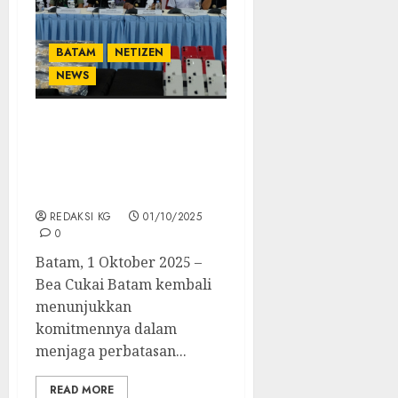
BATAM
NETIZEN
NEWS
Bea Cukai Batam
Gulung Sindikat
Penyelundupan Narkoba,
Emas, dan Handphone
REDAKSI KG
01/10/2025
0
Batam, 1 Oktober 2025 –
Bea Cukai Batam kembali
menunjukkan
komitmennya dalam
menjaga perbatasan...
READ MORE