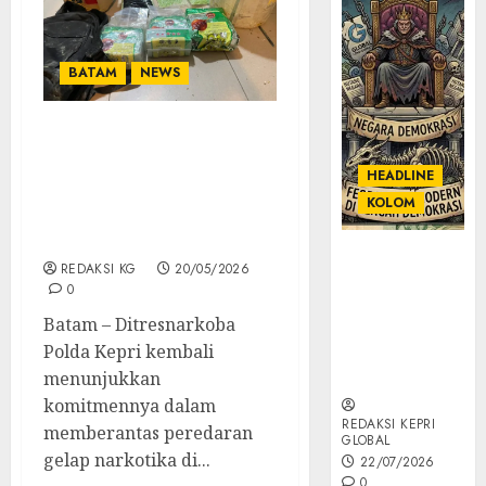
BATAM
NEWS
Ditresnarkoba Polda
Kepri Ungkap Peredaran
HEADLINE
Narkotika Jaringan
KOLOM
Internasional Di Pulau
Buru Karimun
KOLOM |
REDAKSI KG
20/05/2026
Semantik
0
Kekuasaan
Batam – Ditresnarkoba
dalam Kosa
Polda Kepri kembali
Kata yang
Berlutut
menunjukkan
komitmennya dalam
REDAKSI KEPRI
memberantas peredaran
GLOBAL
gelap narkotika di...
22/07/2026
0