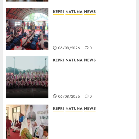
06/08/2026
0
KEPRI
NATUNA
NEWS
Bupati Natuna Lepas
Kontingen Jamnas XII, Titip
Pesan Jaga Nama Baik Daerah
dan Utamakan Pendidikan
06/08/2026
0
KEPRI
NATUNA
NEWS
16 Putra-Putri Terbaik Natuna
Digembleng Jelang Jambore
Nasional XII 2026, Wabup
Jarmin: Kalian Duta Daerah
06/08/2026
0
KEPRI
NATUNA
NEWS
Cen Sui Lan Buka MPLS
Sekolah Rakyat Natuna,
Tanamkan Semangat Raih
Masa Depan Gemilang