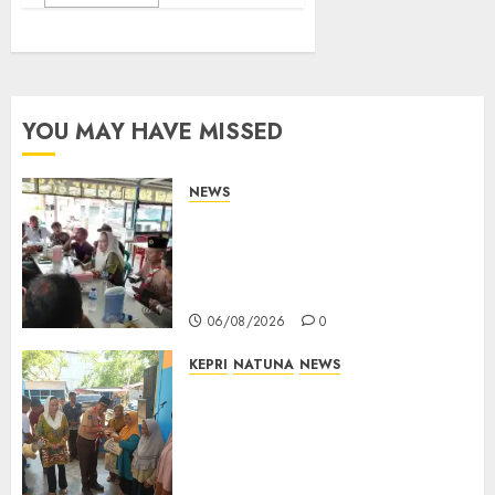
YOU MAY HAVE MISSED
NEWS
Bangun Komunikasi Tanpa
Sekat, Bupati dan Wakil
Bupati Natuna Ngopi Bersama
Wartawan
06/08/2026
0
KEPRI
NATUNA
NEWS
Dari Ujung Negeri, Tower
Bersama Group Hadir Bawa
Kepedulian Sosial, Bupati Cen
Sui Lan Dorong CSR
Berkelanjutan di Natuna