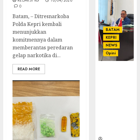
REDAKSI KG
16/04/2026
0
Batam, – Ditresnarkoba
Polda Kepri kembali
BATAM
menunjukkan
KEPRI
komitmennya dalam
NEWS
memberantas peredaran
Opini
gelap narkotika di...
Ahmad Fakih
READ MORE
Rambe, SH:
Advokat
Senior
dengan
Pengalaman
dan
Integritas di
Dunia
Hukum