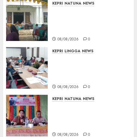
KEPRI
NATUNA
NEWS
Reses di Natuna, DPRD Kepri
Terima Aspirasi Jalan
Cempaka Putih hingga Akses
Air Lengit–Selemam
08/08/2026
0
KEPRI
LINGGA
NEWS
Polemik Lahan PT CSA, Kades
Limbung Tegas: Tak Akan
Teken Surat Tanah Tanpa
Bukti Sah
08/08/2026
0
KEPRI
NATUNA
NEWS
Reses DPRD Kepri di Natuna
Buka Ruang Aspirasi, Warga
Optimistis Usulan
Pembangunan Diperjuangkan
08/08/2026
0