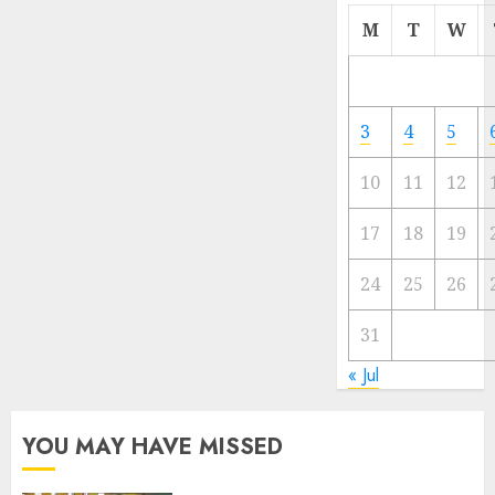
Cermi
M
T
W
Meski
Ada
Artis
Ibu
3
4
5
Kota
10
11
12
23/11/20
0
17
18
19
24
25
26
31
« Jul
YOU MAY HAVE MISSED