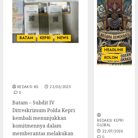
BATAM
KEPRI
NEWS
HEADLINE
KOLOM
Ditreskrimum Polda
Kepri Gagalkan
Pengiriman Dua PMI Non
KOLOM |
– Prosedural
Semantik
Kekuasaan
REDAKSI KG
23/05/2025
0
dalam Kosa
Kata yang
Batam – Subdit IV
Berlutut
Ditreskrimum Polda Kepri
kembali menunjukkan
REDAKSI KEPRI
komitmennya dalam
GLOBAL
22/07/2026
memberantas melakukan
0