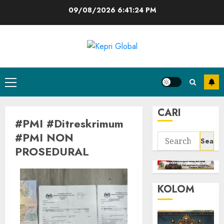
Skip
09/08/2026
6:41:24 PM
to
content
Primary
Menu
CARI
#PMI #Ditreskrimum
#PMI NON
Search
PROSEDURAL
for:
KOLOM