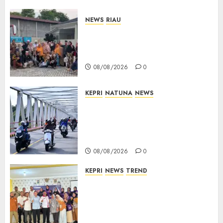
NEWS
RIAU
PT Arara Abadi-AAP Sinarmas
Distrik Merawang Berikan
Bantuan Operasi Gratis
08/08/2026
0
KEPRI
NATUNA
NEWS
Bendera Merah Putih
Berkibar di Jalanan Natuna,
TNI AU Gelorakan Semangat
Kemerdekaan
08/08/2026
0
KEPRI
NEWS
TREND
Ombudsman Kepri Tampung
Puluhan Keluhan Warga
Bintan, Mulai dari Bantuan
Sosial, BBM Solar, Hingga