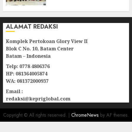
Lampu Jalan
08/08/2026
0
ALAMAT REDAKSI
Komplek Pertokoan Glory View II
Blok C No. 10, Batam Center
Batam – Indonesia
Telp: 0778 4806376
HP: 081364005874
WA: 081372000937
Email :
redaksi@kepriglobal.com
Copyright © All rights reserved.
|
ChromeNews
by AF themes.