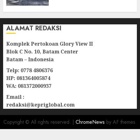
Natuna
07/08/2026
0
ALAMAT REDAKSI
Komplek Pertokoan Glory View II
Blok C No. 10, Batam Center
Batam – Indonesia
Telp: 0778 4806376
HP: 081364005874
WA: 081372000937
Email :
redaksi@kepriglobal.com
Copyright © All rights reserved.
|
ChromeNews
by AF themes.