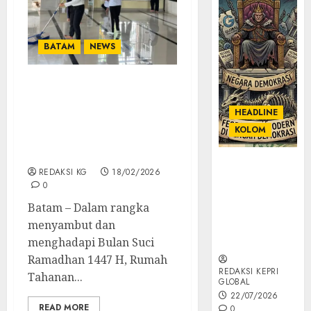
BATAM
NEWS
Semangat Gotong Royong
Sambut Ramadhan,
HEADLINE
Rutan Batam Gelar
KOLOM
Kegiatan Bersih – Bersih
Lingkungan Mesjid
KOLOM |
REDAKSI KG
18/02/2026
Semantik
0
Kekuasaan
Batam – Dalam rangka
dalam Kosa
menyambut dan
Kata yang
Berlutut
menghadapi Bulan Suci
Ramadhan 1447 H, Rumah
REDAKSI KEPRI
Tahanan...
GLOBAL
22/07/2026
READ MORE
0