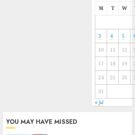
Cermi
M
T
W
Meski
Ada
Artis
Ibu
3
4
5
Kota
10
11
12
23/11/20
0
17
18
19
24
25
26
31
« Jul
YOU MAY HAVE MISSED