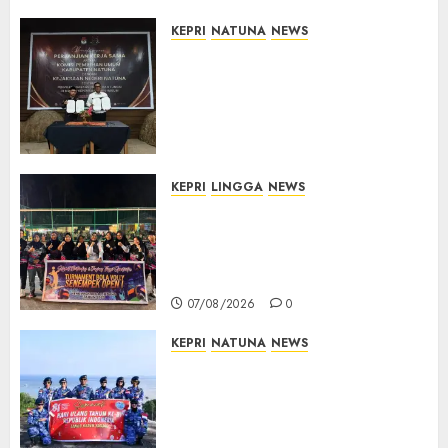
07/08/2026
0
KEPRI
NATUNA
NEWS
Kejari Natuna dan KPU Teken
Kerja Sama Lima Tahun,
Perkuat Pendampingan
Hukum Penyelenggaraan
Pemilu
07/08/2026
0
KEPRI
LINGGA
NEWS
Ketua DPRD Lingga Maya Sari
Buka Turnamen Voli
Senempek Open I, Dorong
Lahirnya Atlet Berprestasi
07/08/2026
0
KEPRI
NATUNA
NEWS
Merah Putih Raksasa Berkibar
di Perbatasan, TNI AU dan
Lintas Instansi Perkuat
Semangat Kebangsaan di