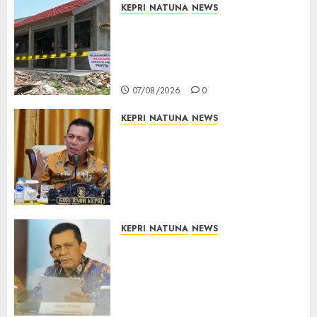
KEPRI
NATUNA
NEWS
Revitalisasi 107 Sekolah
Dimulai, Pemprov Kepri
Prioritaskan Wilayah 3T dan
Sekolah Rusak
07/08/2026
0
KEPRI
NATUNA
NEWS
Tim Konsultan Kawal
Revitalisasi 107 Sekolah di
Kepri, Pastikan Pembangunan
Berkualitas dan Tepat
Sasaran
07/08/2026
0
KEPRI
NATUNA
NEWS
Revitalisasi 107 Sekolah di
Kepri Telan Rp97 Miliar,
Pemerintah Prioritaskan
Wilayah 3T untuk Perkuat
Mutu Pendidikan