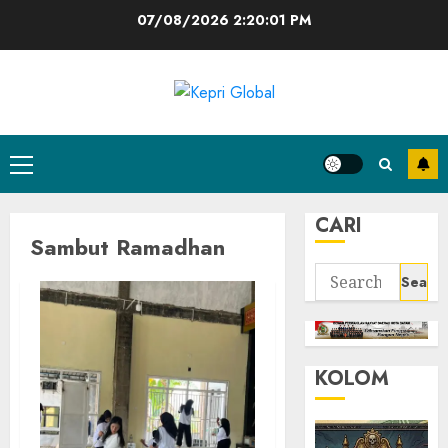
Skip
07/08/2026
2:20:02 PM
to
content
Primary
Menu
CARI
Sambut Ramadhan
Search
for:
KOLOM