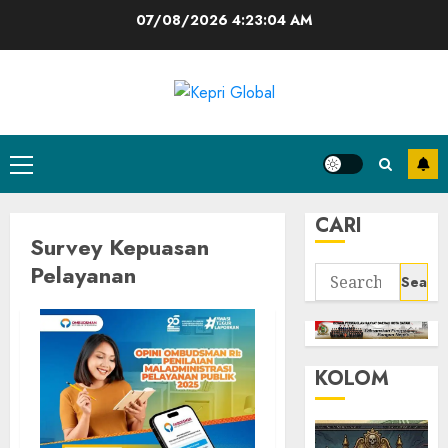
Skip
07/08/2026
4:23:05 AM
to
content
Primary
Menu
CARI
Survey Kepuasan
Pelayanan
Search
for:
KOLOM