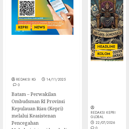
KEPRI
NEWS
Ombudsman Kepri Ajak
HEADLINE
Masyarakat Turut Andil
KOLOM
Menilai dalam Penilaian
Pelayanan Publik Tahun
KOLOM |
2025
Semantik
REDAKSI KG
14/11/2025
Kekuasaan
0
dalam Kosa
Kata yang
Batam – Perwakilan
Berlutut
Ombudsman RI Provinsi
Kepulauan Riau (Kepri)
REDAKSI KEPRI
melalui Keasistenan
GLOBAL
Pencegahan
22/07/2026
0