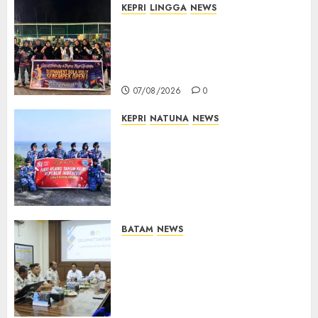
KEPRI
LINGGA
NEWS
Ketua DPRD Lingga Maya Sari
Buka Turnamen Voli
Senempek Open I, Dorong
Lahirnya Atlet Berprestasi
07/08/2026
0
KEPRI
NATUNA
NEWS
Merah Putih Raksasa Berkibar
di Perbatasan, TNI AU dan
Lintas Instansi Perkuat
Semangat Kebangsaan di
Natuna
07/08/2026
0
BATAM
NEWS
Deputi Imigrasi dan
Pemasyarakatan Kemenko
Kumham Imipas Kunjungi
Lapas Batam, Bahas
Overstaying dan KUHP Baru