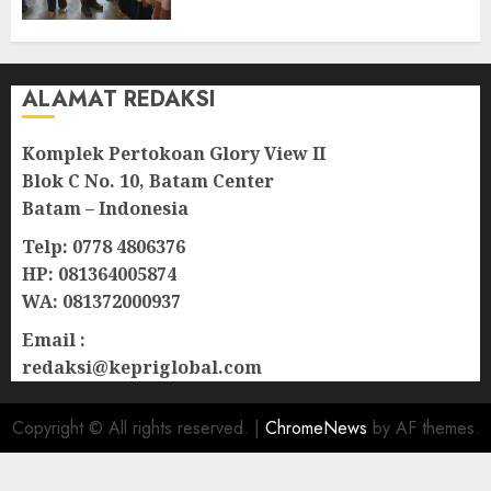
Berkelanjutan di Natuna
06/08/2026
0
ALAMAT REDAKSI
Komplek Pertokoan Glory View II
Blok C No. 10, Batam Center
Batam – Indonesia
Telp: 0778 4806376
HP: 081364005874
WA: 081372000937
Email :
redaksi@kepriglobal.com
Copyright © All rights reserved.
|
ChromeNews
by AF themes.