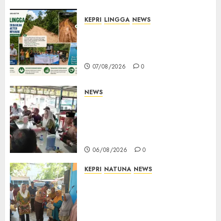
07/08/2026
0
KEPRI
LINGGA
NEWS
CSR PT CSA Berbuah Manfaat,
Jalan Rusak Menuju Pantai
Mempanak Kini Mulus
07/08/2026
0
NEWS
Bangun Komunikasi Tanpa
Sekat, Bupati dan Wakil
Bupati Natuna Ngopi Bersama
Wartawan
06/08/2026
0
KEPRI
NATUNA
NEWS
Dari Ujung Negeri, Tower
Bersama Group Hadir Bawa
Kepedulian Sosial, Bupati Cen
Sui Lan Dorong CSR