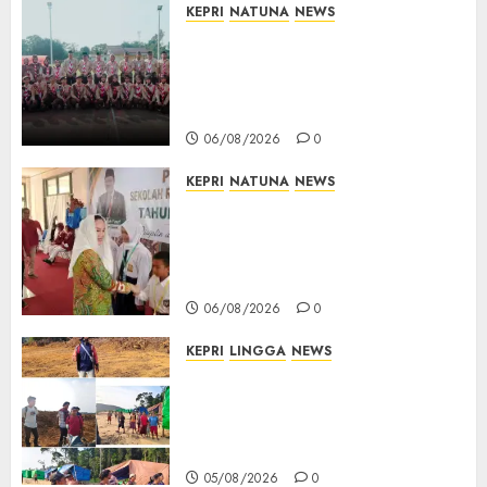
KEPRI
NATUNA
NEWS
16 Putra-Putri Terbaik Natuna
Digembleng Jelang Jambore
Nasional XII 2026, Wabup
Jarmin: Kalian Duta Daerah
06/08/2026
0
KEPRI
NATUNA
NEWS
Cen Sui Lan Buka MPLS
Sekolah Rakyat Natuna,
Tanamkan Semangat Raih
Masa Depan Gemilang
06/08/2026
0
KEPRI
LINGGA
NEWS
Ribuan Pekerja Lokal PT CSA
Kompak Siap Turun ke RDP,
Tegaskan Perusahaan Jadi
Sumber Penghidupan
05/08/2026
0