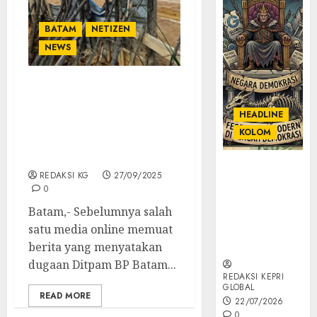
BATAM
NETIZEN
NEWS
Terkait isu Keterlibatan
Oknum Ditpam di
HEADLINE
Tambang Pasir Kampung
KOLOM
Jabi, Dinyatakan Tidak
Benar
KOLOM |
REDAKSI KG
27/09/2025
Semantik
0
Kekuasaan
Batam,- Sebelumnya salah
dalam Kosa
satu media online memuat
Kata yang
Berlutut
berita yang menyatakan
dugaan Ditpam BP Batam...
REDAKSI KEPRI
GLOBAL
READ MORE
22/07/2026
0