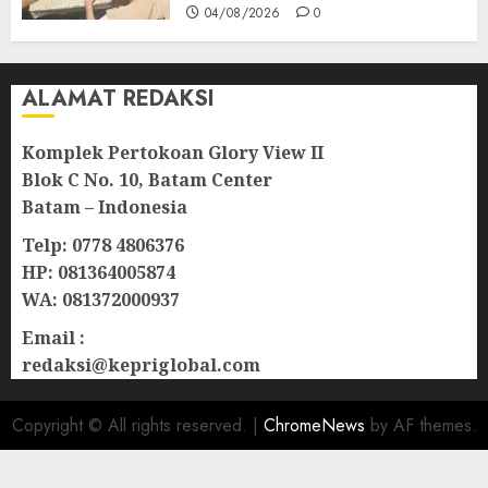
04/08/2026
0
ALAMAT REDAKSI
Komplek Pertokoan Glory View II
Blok C No. 10, Batam Center
Batam – Indonesia
Telp: 0778 4806376
HP: 081364005874
WA: 081372000937
Email :
redaksi@kepriglobal.com
Copyright © All rights reserved.
|
ChromeNews
by AF themes.