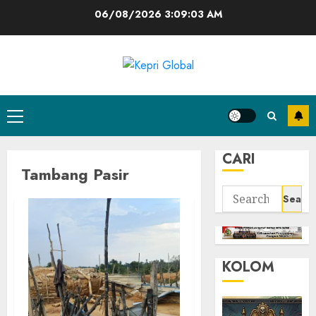
Skip
06/08/2026
3:09:03 AM
to
content
Primary
Menu
CARI
Tambang Pasir
Search
for:
KOLOM