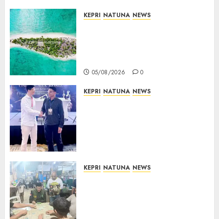
KEPRI
NATUNA
NEWS
Negara Hadir di Perbatasan,
Pembangunan Tanggul Pulau
Kepala Bawa Harapan Baru
bagi Warga
05/08/2026
0
KEPRI
NATUNA
NEWS
Dokter TNI AU dari Natuna
Tampil di Forum
Internasional, Bawa Gagasan
Pengembangan Bedah
Ortopedi Asia Tenggara
05/08/2026
0
KEPRI
NATUNA
NEWS
Raja Mustakim dan Domino
Natuna, Saat Permainan
Tradisional Menjadi Perekat
Persaudaraan Warga