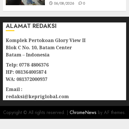
06/08/2026
0
ALAMAT REDAKSI
Komplek Pertokoan Glory View II
Blok C No. 10, Batam Center
Batam – Indonesia
Telp: 0778 4806376
HP: 081364005874
WA: 081372000937
Email :
redaksi@kepriglobal.com
Copyright © All rights reserved.
|
ChromeNews
by AF themes.