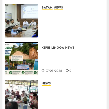
07/08/2026
0
BATAM
NEWS
Deputi Imigrasi dan
Pemasyarakatan Kemenko
Kumham Imipas Kunjungi
Lapas Batam, Bahas
Overstaying dan KUHP Baru
07/08/2026
0
KEPRI
LINGGA
NEWS
CSR PT CSA Berbuah Manfaat,
Jalan Rusak Menuju Pantai
Mempanak Kini Mulus
07/08/2026
0
NEWS
Bangun Komunikasi Tanpa
Sekat, Bupati dan Wakil
Bupati Natuna Ngopi Bersama
Wartawan