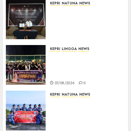
KEPRI
NATUNA
NEWS
Kejari Natuna dan KPU Teken
Kerja Sama Lima Tahun,
Perkuat Pendampingan
Hukum Penyelenggaraan
Pemilu
07/08/2026
0
KEPRI
LINGGA
NEWS
Ketua DPRD Lingga Maya Sari
Buka Turnamen Voli
Senempek Open I, Dorong
Lahirnya Atlet Berprestasi
07/08/2026
0
KEPRI
NATUNA
NEWS
Merah Putih Raksasa Berkibar
di Perbatasan, TNI AU dan
Lintas Instansi Perkuat
Semangat Kebangsaan di
Natuna