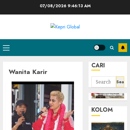
Skip
07/08/2026
9:46:13 AM
to
content
Primary
Menu
CARI
Wanita Karir
Search
for:
KOLOM