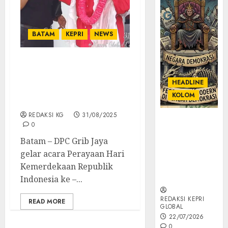
BATAM
KEPRI
NEWS
Wanita Karir Ratu
Wangsa Hadiri
HEADLINE
Peresmian Kantor DPC
KOLOM
Grib Jaya Batam
REDAKSI KG
31/08/2025
KOLOM |
0
Semantik
Batam – DPC Grib Jaya
Kekuasaan
gelar acara Perayaan Hari
dalam Kosa
Kata yang
Kemerdekaan Republik
Berlutut
Indonesia ke –...
REDAKSI KEPRI
READ MORE
GLOBAL
22/07/2026
0